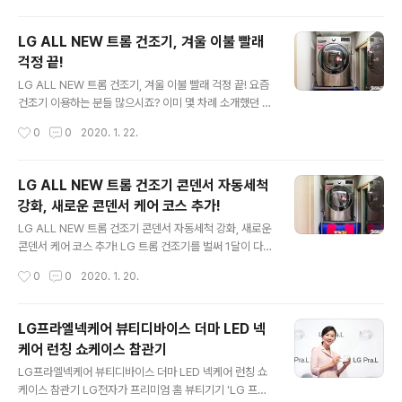
동화 등 신발을 빨..
은 제품을 쓰다 보면, 자연스럽게 장시간 탈 없이 쓰고 싶은
욕심이 생기는 것도 당연하지 않나 생각이 드는데요. 본문
LG ALL NEW 트롬 건조기, 겨울 이불 빨래
에서는 바로 그 내용. LG 트롬 건조기 관리 방법을 정리해
걱정 끝!
볼까 합니다. 단순히 제품을 오래 쓰는데 그치는 게 아니라,
글 내용
건조 효율을 꾸준히 이어가는데도 도움이 되는 만큼 꼭 알
LG ALL NEW 트롬 건조기, 겨울 이불 빨래 걱정 끝! 요즘
아두시는 게 좋아요. 어떤 내용인지 지금부터 보시죠! 앞서
건조기 이용하는 분들 많으시죠? 이미 몇 차례 소개했던 것
말한 것처럼, 의류 관리 필수 가전 건조기를 오랫동안 문제
처럼 저 같은 경우 벌써 한 달이 넘도록 LG ALL NEW 트
작성시간
0
0
2020. 1. 22.
없이 사용하기 위해서는 올바른 건조기 관리 방법으로 꾸
롬 건조기를 사용하고 있습니다. 이번 글에서는 최근 해당
준히 관리하..
제품을 사용하면서 더할 나위 없는 만족감을 느낀 경험을
소개드리려고 합니다. 아마 저만 그런 건 아닐 듯한데요. 겨
LG ALL NEW 트롬 건조기 콘덴서 자동세척
울철이 되면 빨래를 할 때 유독 부담이 되는 게 있죠? 바로
강화, 새로운 콘덴서 케어 코스 추가!
'이불'입니다. 얼마 전 우연찮게(?) 겨울 이불을 세탁하게
글 내용
되었는데요. 왜 앞서 말한 것처럼 좋은 느낌을 가졌는지 등
LG ALL NEW 트롬 건조기 콘덴서 자동세척 강화, 새로운
을 풀어보도록 하죠. 여름철과 달리 부피, 무게 등에서 꽤
콘덴서 케어 코스 추가! LG 트롬 건조기를 벌써 1달이 다
부담이 되는 게 바로 겨울 이불인데요. ▼ 얼마 전 잠깐 맡
되어 갑니다. 이미 몇 차례 소개드린 것처럼, 저는 지난 20
작성시간
0
0
2020. 1. 20.
아주고 있던 강아지가 실수(?)를 하는 바람에 이불 빨래를..
16년부터 한국 건조기 시장을 선도하며 인버터 히트펌프
건조기를 대중화시키는데 일조한 'LG 트롬 건조기'를 사용
하고 있는데요. 매년 이맘 때면 빨래를 말리는 게 은근 스트
LG프라엘넥케어 뷰티디바이스 더마 LED 넥
레스였는데, 요즘은 비가 오든, 눈이 오든 날씨에 관계없이
케어 런칭 쇼케이스 참관기
항상 세탁하고 보송보송하게 건조까지 가능하다는 점이 너
글 내용
무 좋게 다가오고 있습니다. 흔한 말로 괜히 신세계라고 하
LG프라엘넥케어 뷰티디바이스 더마 LED 넥케어 런칭 쇼
는 게 아니구나 하는 걸 느끼고 있는데요. LG ALL NEW
케이스 참관기 LG전자가 프리미엄 홈 뷰티기기 'LG 프라