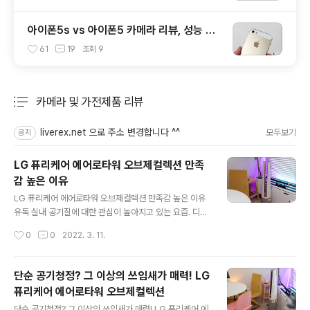
아이폰5s vs 아이폰5 카메라 리뷰, 성능 및
화질 비교 테스트 후기
61
19
조회
9
카메라 및 가전제품 리뷰
분류 전체보기
주요 글 목록
liverex.net 으로 주소 변경합니다 ^^
모두보기
공지
LG 퓨리케어 에어로타워 오브제컬렉션 만족
감 높은 이유
글 내용
LG 퓨리케어 에어로타워 오브제컬렉션 만족감 높은 이유
유독 실내 공기질에 대한 관심이 높아지고 있는 요즘. 디자
인, 본연의 성능 등에서 좋은 대안이 될 LG 퓨리케어 에어
작성시간
0
0
2022. 3. 11.
로타워 오브제컬렉션을 한달 남짓 이용하고 있습니다. 직
접 사용해보면서 유독 마음에 들었던 특징을 정리해서 소
개드려볼까 합니다. 지난 글에서도 언급했었지만, 무엇보
단순 공기청정? 그 이상의 쓰임새가 매력! LG
다 눈에 바로 들어오는건 차별화 된 '디자인' 입니다. 한눈
퓨리케어 에어로타워 오브제컬렉션
에 봐도 아실 수 있겠지만, 에어로타워는 기존에 쉽게 봐왔
글 내용
던 공기청정기와는 다릅니다. 기본적으로 원통형 타입이지
단순 공기청정? 그 이상의 쓰임새가 매력! LG 퓨리케어 에