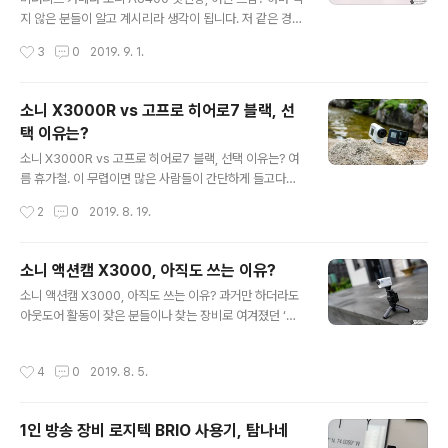
게 이해가 되시리라 생각이 되네요. 아무튼, 이 글에서는 소
지 않은 분들이 알고 계시리라 생각이 됩니다. 저 같은 경우
니 A6400 모델이 가진 기능 중 개인적으로 유용함이 컸
최근 거의 대부분의 사진 및 영상 활영에서 메인으로 쓰고
작성시간
3
0
2019. 9. 1.
던 부분들을 짚어서 집중적으로 소개를 할까 합니다. 일반
있는 녀석이 바로 소니 A7M3인데요. 해당 모델의 사진과
적으로 센서 성능이 좋은..
영상 촬영 성능에 대해서는 굳이 더 길게 말하지 않아도 다
들 잘 아시리라 생각이 됩니다. 유튜브 채널을 운영하면서
소니 X3000R vs 고프로 히어로7 블랙, 선
도 메인으로 이용하는 녀석이지만, A7M3을 쓸 때 마다 아
택 이유는?
쉬움으로 다가오는 지점이 있습니다. 바로 LCD를 통해 자
글 내용
신을 확인하면서 촬영을 이어갈 수가 없다는 거죠. 그래서
소니 X3000R vs 고프로 히어로7 블랙, 선택 이유는? 여
프리뷰 모니터라던지 아이패드 등을 통해 앵글 등을 체크
름 휴가철. 이 무렵이면 많은 사람들이 간단하게 들고다닐
하고 촬영을 이어가고 있기도 한데요. 이런 불편을 몸소 겪
카메라 혹은 액션캠 류를 고민하곤 하실 겁니다. 특히, 후자
작성시간
2
0
2019. 8. 19.
고 있던 분들이라면, 그래서 1인 크리에이터로 활동하기 위
에 대한 갈등이 큰 분들 많은 줄 압니다. 저 같은 경우만 하
해 카메라를 고민하는..
더라도, 평소 콘텐츠 제작을 위한 활용이 아닌 이상은 지금
이 시즌에만 유독 액션캠에 기대는 비중이 높아지곤 하는
소니 액션캠 X3000, 아직도 쓰는 이유?
데요. 얼마전 다른 글을 통해 제가 왜 여전히 소니 FDR-X
글 내용
소니 액션캠 X3000, 아직도 쓰는 이유? 과거만 하더라도
3000을 사용하고 있는지. 그 부분에 대한 이야기를 전해
아웃도어 활동이 잦은 분들이나 찾는 장비로 여겨졌던 ‘액
드린 바 있었죠? 처음 출시가 시작되고, 3년이 다 되어가는
션캠’, 그런데 이제는 그렇지가 않죠? 1인 미디어가 활성화
지금에도 소니 FDR-X3000은 여전히 액션캠 선택을 고
되면서 특히나 더 이처럼 작고 휴대성 좋으면서 동시에 준
민하는 사람들에게 좋은 후보군으로 자리매김하고 있습니
작성시간
4
0
2019. 8. 5.
수한 화질을 갖는 제품들에 대한 관심이 높아지고 있습니
다. 어떤 이유에서 이런 이야기를 하는지 고프로 히어로 7
다. 해서 본문에서는 그 선택지 중 하나로 꼽을 수 있는, 소
블랙 모델과 ..
니 액션캠 FDR-X3000에 대해서 이야기를 해보려고 합
1인 방송 장비 로지텍 BRIO 사용기, 탐나네
니다. 아는 분들도 많을 텐데요. 해당 모델은 지난 2016년
글 내용