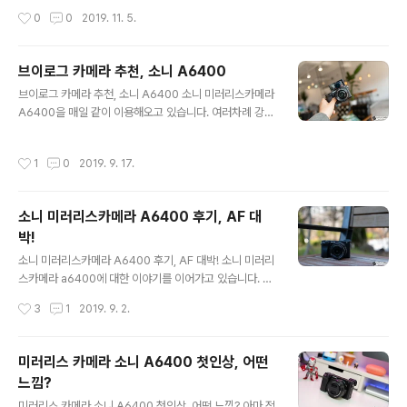
트롬 건조기는 그 네이밍에서도 짐작할 수 있는 것처럼 '새
엘(LG Pra.L)' 런칭 2주년을 맞아 신제품 '더마 LED 넥케
작성시간
0
0
2019. 11. 5.
로운' 무언가가 더해졌습니다. 전작의 아쉬움을 개선하기
어'를 출시했습니다. 지난 24일 런칭 쇼케이스 통해 해당
도 했고요. ..
모델을 직접 접하고 간단하게 경험해 볼 수 있었는데요. 티
저 초청장 등에서 확인할 수 있는 코어 라이트(Core Ligh
브이로그 카메라 추천, 소니 A6400
t)가 과연 무엇을 의미하는지 계속 궁금증을 갖고 있었지
글 내용
브이로그 카메라 추천, 소니 A6400 소니 미러리스카메라
만.. 결국 행사 직전까지도 코어 라이트에 대한 궁금증을 해
A6400을 매일 같이 이용해오고 있습니다. 여러차례 강조
결하지 못한 채 행사장에 들어서야 했는데요. 이게 뭘 의미
한 것처럼 이 녀석은 사진 촬영을 위한 용도로도 부족함이
하는지, 그리고 신제품은 어떤 특징 그리고 느낌을 갖는지
없지만, LCD가 돌아가는 특징을 가지면서 최근 트랜드라
지금부터 소개해 드리겠습니다. 행사장 내부는 상당히 고
작성시간
1
0
2019. 9. 17.
할 수 있는 동영상. 특히, 브이로그에 최적화 된 제품이라는
급스럽게 꾸며져 있었습니다. 케이터링과 포토월 등 식전
평가를 받고 있기도 한데요. 개인적으로 지금까지는 취재
행사들도 다양하..
를 다닐 때면 주로 사진을 위주로 하여 글을 작성했던 게 사
소니 미러리스카메라 A6400 후기, AF 대
실입니다. 블로그라던지 제가 활동했던 매거진 등을 보셨
박!
던 분들이라면 아실 거라 생각이 되는데요. 하지만, 요즘은
글 내용
분위기가 그렇지 않죠? 사진과 글은 기본이라 할 테고 영상
소니 미러리스카메라 A6400 후기, AF 대박! 소니 미러리
을 통한 또 다른 방식의 표현에 대한 니즈가 커지고 있는 것
스카메라 a6400에 대한 이야기를 이어가고 있습니다. 몇
또한 사실. 해서 저 역시 해외 취재는 물론 국내에서도 다양
차례 언급했던 것처럼 저 같은 경우 여전히 DSLR을 곁에
작성시간
3
1
2019. 9. 2.
한 활동을 할 때 ..
두고 있긴 하지만, 시간이 지날수록 점차 미러리스를 이용
하는 빈도가 높아지고 있습니다. 단순히 휴대에 좀 더 이점
이 있다는데 그치는게 아니라 이를 통해 담아내는 결과물
미러리스 카메라 소니 A6400 첫인상, 어떤
의 만족도 또한 점차 높아지는 이유 때문인데요. 실제로 제
느낌?
가 요즘 유튜브 채널을 운영하며 메인으로 쓰는 것도 관련
글 내용
제품군이라는 점을 떠올려보면.. 왜 이런 평가를 하는지 쉽
미러리스 카메라 소니 A6400 첫인상, 어떤 느낌? 아마 적