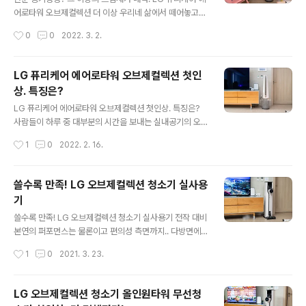
만 아래에서 위로 갈 수록 좁아지는 외형이 색다름을 체감
어로타워 오브제컬렉션 더 이상 우리네 삶에서 떼어놓고
하게 하는 포인트인데요. 이런 디자인적 특징은 공기청정
생각할 수 없는.. 어떤 의미에서는 재앙 수준의 존재라 해도
작성시간
0
0
2022. 3. 2.
기 특유의 제품 부피에 대한 부담을 줄이고, 투박함이 대표
과언이 아닌 '미세먼지', 그런데 요즘 시국에는 단순히 그것
되던 것과 달리 실내 인테리어에도 어필 포인..
만 생각할 수 없는게 현실입니다. 코로나19가 기승이다 보
니 더더욱 말이죠. 그만큼 공기질에 대한 민감도가 높아지
LG 퓨리케어 에어로타워 오브제컬렉션 첫인
는 시즌. 그런데, 대체로 미세먼지 등이 기승인 시즌은 기온
상. 특징은?
도 그다지 높지 않고 찬 기운이 꽤 머무르고 있다는 사실 다
글 내용
들 아실 겁니다. 지난 글에서 인테리어 측면까지 남다르다
LG 퓨리케어 에어로타워 오브제컬렉션 첫인상. 특징은?
고 소개한 'LG 퓨리케어 에어로타워 오브제컬렉션' 은 이
사람들이 하루 중 대부분의 시간을 보내는 실내공기의 오
런 부분까지 고려한 것일까요? 제품에 녹아있는 기능이 꽤
염도는 실외공기 오염도보다 5배 이상 심각할 수 있다는
작성시간
1
0
2022. 2. 16.
흥미롭습니다. 게다가 실제로 체감되는 유용함도 크고요.
사실 알고 계신가요? 특히, 요즘처럼 코로나19가 기승인
어떤 부분이 그런지 소개..
시국에는 더더욱 실내공기에 대한 민감도가 다른 때 보다
높을 것이라 생각됩니다. 그렇기 때문에 더더욱 요즘은 공
쓸수록 만족! LG 오브제컬렉션 청소기 실사용
기청정기를 필수로 두는 분들이 많이 보이는데요. 단순히
기
공기 청정만 기능만 있는 것이 아니라 온/송풍 기능까지 겸
글 내용
한, 게다가 인테리어 측면에서도 남다른 모습을 보이는 제
쓸수록 만족! LG 오브제컬렉션 청소기 실사용기 전작 대비
품이 있습니다. 신개념의 공기청정팬 LG 퓨리케어 에어로
본연의 퍼포먼스는 물론이고 편의성 측면까지.. 다방면에
타워 오브제컬렉션이 그것! 어떤 특징이 있는지 소개드릴
서 업그레이드 된 특징을 가진 LG 오브제컬렉션 청소기에
작성시간
1
0
2021. 3. 23.
게요. LG 퓨리케어 에어로타워 오브제컬렉션는 송풍 전용
대해 소개를 드린 바 있습니다. 전반적으로 어떤 부분에서
모델과 온/송풍 겸용 모델이 있는데요. 색상은..
변화를 갖는지, 그리고 직접 사용해 본 첫인상은 어떤지 등
을 전해드렸는데요. 본문에서는 지난 글에서 다루지 못했
LG 오브제컬렉션 청소기 올인원타워 무선청
던 부분들(다양한 흡입구 등)을 포함해 근 한달 가까이 실