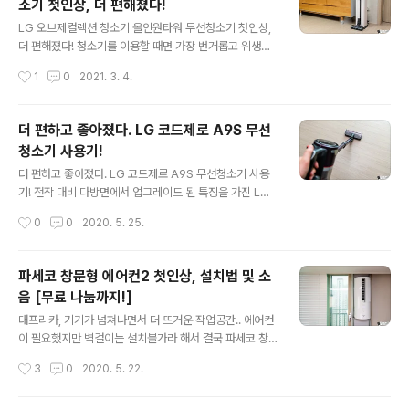
소기 첫인상, 더 편해졌다!
제로 사용해 본 소감이 어떤지를 정리해 보려고 합니다. 실
글 내용
질적으로 가장 사용 빈도가 높은 건 아마 일반적인 파워 드
LG 오브제컬렉션 청소기 올인원타워 무선청소기 첫인상,
라이브 흡입구일 겁니다. 보통 가정에서 청소를 한다고 하
더 편해졌다! 청소기를 이용할 때면 가장 번거롭고 위생에
면 바닥에 있는 이물질 등을 제거하는 것이 목적인 경우가
대한 걱정이 앞서는 순간이 있죠? 바로 청소기 먼지통을 비
작성시간
1
0
2021. 3. 4.
대부분이니 이는 당연하다 할 수 있을텐데요. 직접 사용해
울 때 입니다. 그래서 누구나 한번쯤은 이걸 자동으로 처리
보니 기본적인 사용성 및 청소 과정..
하는, 혹은 좀 더 위생적으로 해결할 수 있는 방법이 있으면
좋겠다 생각해보시곤 했을텐데요. 지난 CES 2021 에서
더 편하고 좋아졌다. LG 코드제로 A9S 무선
혁신상을 수상한 ‘LG 오브제컬렉션 청소기’ 는 바로 이런
청소기 사용기!
상상을 현실로 가져온, 그래서 편리함이 훨씬 더 배가된 그
글 내용
런 제품이라 하겠습니다. 지금부터 어떤 특징이 있는지 첫
더 편하고 좋아졌다. LG 코드제로 A9S 무선청소기 사용
인상부터 해서 소개드릴께요. 굳이 개봉기 성격의 내용이
기! 전작 대비 다방면에서 업그레이드 된 특징을 가진 LG
필요할까 싶긴 하지만, 무선청소기를 고를 때 구성품 특히
코드제로 A9S 에 대해 소개를 드린 바 있습니다. 전반적으
작성시간
0
0
2020. 5. 25.
함께 제공되는 키트에 대해서 관심을 갖는 분들이 많은 만
로 어떤 부분에서 변화를 갖는지, 그리고 직접 사용해 본 첫
큼 짧게 설명드리며 넘어가..
인상은 어떤지 등을 전해드렸는데요. 본문에서는 지난 글
에서 다루지 못했던 부분들(다양한 흡입구 등)을 포함해 근
파세코 창문형 에어컨2 첫인상, 설치법 및 소
한달 가까이 실제로 사용해 본 소감이 어떤지를 정리해 보
음 [무료 나눔까지!]
려고 합니다. 실질적으로 가장 사용 빈도가 높은 건 아마 일
글 내용
반적인 파워 드라이브 흡입구일 겁니다. 바닥에 있는 이물
대프리카, 기기가 넘쳐나면서 더 뜨거운 작업공간.. 에어컨
질 등을 청소하는 경우가 가장 많으니 이는 당연하다 할 텐
이 필요했지만 벽걸이는 설치불가라 해서 결국 파세코 창
데요. 하지만 무선 청소기의 쓰임새를 높이는 건 다양한 흡
문형 에어컨2 인버터형 모델을 구했습니다. 설치 방법과
작성시간
3
0
2020. 5. 22.
입구 키트죠? LG 코드제로 A9S 는 보시는 것처럼 틈새,
소음 등에 대한 첫인상을 정리해 봤어요. 참고로, 현재 홈쇼
침구류 등에 활용할 ..
핑 등 몇몇 몰을 잘 이용하면 정가 대비 15만원 정도 저렴