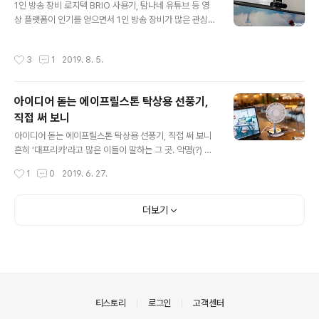
에 나온 이후로 여전히 활용 가치가 높은 녀석으로 자주 언
1인 방송 장비 로지텍 BRIO 사용기, 탐나네 유튜브 등 영
급되고 있어요. 게다가 활동적인 장면이 담기는 TV 프로그
상 플랫폼이 인기를 얻으면서 1인 방송 장비가 많은 관심을
램에서도 꾸준히 모습을 보이구요. 실제로 저도 아직까지
받고 있습니다. 촬영을 위한 카메라라던지 조명 등에 대한
쓰고 있기도 한데요. 어떤 의미에서는 가성비 측면에서도
것도 그렇지만, 한번에 고가의 비용을 지불하는데 어려움
작성시간
3
1
2019. 8. 5.
좋은 점수를 줄 만한 ..
이 있는 이들은 흔히 말하는 '웹캠'으로 또 다른 대안을 찾
곤 하는데요. 로지텍에서 나온 'BRIO 웹캠'은 4K 해상도를
지원하면서 현재 시장에 나와있는 그 어떤 유사 제품군 보
아이디어 돋는 에이프릴스톤 탁상용 선풍기,
다 좋은 제원을 가진 것으로 평가를 받고 있습니다. 즉, 그
직접 써 보니
만큼 화질도 좋고 쓰임새가 좋다는 거죠. 어떤 제품인지, 그
글 내용
리고 어떤 특징이 있는지 지금부터 그 후기를 전해드릴게
아이디어 돋는 에이프릴스톤 탁상용 선풍기, 직접 써 보니
요. 로지텍 BRIO 디자인은 꽤 익숙한 형태를 보이고 있습
흔히 '대프리카'라고 많은 이들이 말하는 그 곳. 악명(?) 높
니다. ▼ 이 녀석과 붙여쓰는 케이블은 USB 타입C로 이뤄
은 그 곳에 사는 저만 그런 것은 아니겠지만, 매년 이 맘 때
작성시간
1
0
2019. 6. 27.
져 있는데요...
가 되면 어떻게든 살아 남기 위해 냉방을 위한 장비를 하나
둘 곁에 두고 있습니다. 그 중 절대 빼놓을 수 없는 게 '휴대
용 선풍기'라 할 텐데요. 기본적으로 뜨거움이 가득한 지역
더보기
이지만, 제가 주로 작업을 하는 공간은 여기에 더해 열을 뿜
어내는 여러 대의 컴퓨터 등으로 인해 더 덥습니다. 실내 온
도가 이미 30도를 치고 올라가곤.. 이런 이유로 데스크 위
에 두고 쓸 탁상용 선풍기 역시 제게는 필수템. 올해도 어김
없이 관련된 제품들을 둘러보다 우연찮게 꽤 아이디어 넘
치는 녀석을 하나 구하게 되었습니다. 결론부터 말하면, 나
의안내
티스토리
로그인
고객센터
름 조..