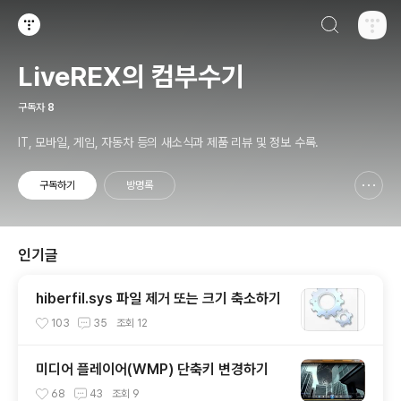
검색하기
티스토리
LiveREX의 컴부수기
구독자
8
IT, 모바일, 게임, 자동차 등의 새소식과 제품 리뷰 및 정보 수록.
구독하기
방명록
신고하기 레이어
열기
인기글
hiberfil.sys 파일 제거 또는 크기 축소하기
103
35
조회
12
미디어 플레이어(WMP) 단축키 변경하기
68
43
조회
9