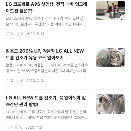
하게 살 수 있네요. 1. 추가 거치대까지 구매해서 설치, 기본
LG 코드제로 A9S 첫인상, 전작 대비 업그레
거치대와 연결 과정에서 나사가 살짝 문제가 될 여지가 있
이드된 점은??
음 2. 상부쪽 고정 시 천장에 홈이 파여있다면, 꼭 짧은 드
글 내용
라이버 필수. 미리 체크! 3. 그 외 설치는 수월함. (사실 추
LG 코드제로 A9S 첫인상, 전작 대비 업그레이드된 점
가 거치대 없이 기본만 한다면 난이도는 최하 수준) 4. 소음
은?? 어느 순간부터 무선청소기를 이야기 하면 빠지지 않
걱정?? 처음 켰을 때 어느 정도 소음이 있지만 일반적인 냉
고 등장하는 브랜드가 있습니다. 바로 'LG전자'죠. 많이들
작성시간
2
0
2020. 5. 14.
방 과정(파워모드 후 온도조절)을 거친다면 소음은 전혀 문
아시겠지만, 관련 시장에는 경쟁작이라 할 제품들이 정말
제 ..
많은데요. LG전자는 코드제로 A9 등을 통해 제법 긍정적
인 이미지와 함께 시장에서 그 점유율을 높여가는 모습입
활용도 200% UP, 겨울철 LG ALL NEW
니다. 이런 흐름 속에 LG전자는 새로운 코드제로 무선청소
트롬 건조기 유용 코스 알아보기
기. A9S ThinQ 를 출시했습니다. 기존 모델의 부족함을
글 내용
채우고 개선 및 업그레이드 된 것이 특징인 이 녀석이 어떤
활용도 200% UP, 겨울철 LG ALL NEW 트롬 건조기 유
모습을 보이는지 지금부터 소개해 드릴게요. 굳이 개봉기
용 코스 알아보기 요즘처럼 날이 차갑거나 미세먼지가 극
성격의 내용을 포함할 필요가 있을까 싶지만, 무선청소기
심한 시즌이면 자연스럽게 빨래를 한 뒤 그 건조에 대한 스
작성시간
0
0
2020. 2. 3.
를 고를 때 구성품 특히 함께 제공되는 키트에 대해서 관심
트레스가 클 수밖에 없을 겁니다. 그리고 또 한 가지.. 과거
을 갖는 분들이 많은 만큼 짧..
에는 창문을 열어 환기를 시키거나, 내려쬐는 햇볕에 빨래
를 두고 건조했지만 요즘은 이 또한 그리 녹록지 않죠? 그
LG ALL NEW 트롬 건조기, 꼭 알아둬야 할
래서 더더욱 일상에서 필요하다고 언급되는 것이 '건조
초간단 관리 방법!
기'인데요. 요즘 같은 시즌에 LG ALL NEW 트롬 건조기
글 내용
를 통해 경험할 수 있는 유용한 기능 / 코스가 있어 정리를
LG ALL NEW 트롬 건조기, 꼭 알아둬야 할 초간단 관리
해보려 합니다. 개인적으로 가장 먼저 말하고 싶은 건 '신
방법! LG ALL NEW 트롬 건조기를 사용하면서 그동안 어
발'을 포함해 변형이 있을 것 같은 옷감이나 세탁물을 건조
떤 경험을 했는지 몇 차례에 걸쳐 소개를 드렸습니다. 주요
작성시간
1
0
2020. 1. 24.
할 때 유용한 내용입니다. ▼ 아마 많은 분들이 집에서 운
특징에 대한 이야기도 겸하면서 말이죠. 이토록 만족도 높