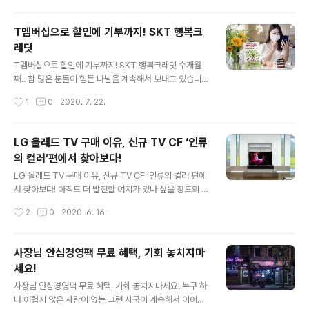
합니다. ▼ 갤럭..
은 좀 남았지만 사전예약을 진행했던 분들이라면 이미 제
품을 수령 및 개통까지도 가능한 상황인데요. 스마트폰 대
T멤버십으로 할인에 기부까지! SKT 행복크
화면 시대를 열면서 '펜'이라는 경험으로 시장에서 독보적
레딧
인 존재감을 보이고 있는 10번째 갤럭시노트. 어떤 모습인
글 내용
지 간단히 소개를 드리면서 구매를 위해 알아두시면 좋은
T멤버십으로 할인에 기부까지! SKT 행복크레딧 수개월
정보도 정리해볼게요. 다들 아시겠지만, 이번 갤럭시 노트
째.. 참 많은 분들이 힘든 나날을 계속해서 보내고 있습니
20 시리즈는 갤럭시 노트20 울트라와 갤럭시 노트20 2
다. 그렇기 때문일까요? 곳곳에서는 서로가 윈윈이 될 수
작성시간
1
0
2020. 7. 22.
종으로 출시됩니다. 각각의 핵심되는 스펙은 아래와 같습
있는 다양한 프로모션이 진행되고 있는데요. SK텔레콤에
니다. ▼ 이번 갤럭시노트에20 시리..
서 운영하는 신개념 기부 프로그램 행복크레딧 또한 그 중
하나로 꼽을 수 있을 듯 합니다. 그럼 행복크레딧이란 무엇
LG 올레드 TV 구매 이유, 신규 TV CF ‘인류
이냐? 고객이 11번가나 SK 스토아 등에서 사회적 기업이
의 컬러’편에서 찾아보다!
나 중소상공인의 상품을 구매하면 SK 텔레콤이 고객의 결
글 내용
제액에 따라 기부 전용 포인트 크레딧을 적립해 누적된 포
LG 올레드 TV 구매 이유, 신규 TV CF ‘인류의 컬러’편에
인트를 연말에 사회공헌사업으로 전액 기부하는 것이라 이
서 찾아보다! 아직도 더 발전할 여지가 있나 싶을 정도의 수
해를 하면 될 듯 합니다. 참여하는 방법도 간단합니다. 행복
준을 보여주지만 매년 매력 포인트를 더해가는 LG 올레드
작성시간
2
0
2020. 6. 16.
크레딧 이벤트는 고객이 T멤버십 앱에 접속해 전국 28개
TV. LG 올레드 TV의 압도적인 화질 우수성은 물론 감각
지역의 5GX 부스트파크 제휴처를 확..
적인 영상미로 모두를 감탄하게 만들었던 LG 올레드 TV
의 CF. 매년 한번씩은 감상해 보신 적 있을 겁니다. 2020
사장님 안심경영팩 무료 혜택, 기회 놓치지마
년, 드디어 LG전자가 신규 LG 올레드 TV CF ‘인류의 컬
세요!
러’편을 공개했습니다. 아마 기억하시는 분들 계실 텐데요.
글 내용
제가 근 10년 가까이 사용하던 TV 를 뒤로하며 수 많은 제
사장님 안심경영팩 무료 혜택, 기회 놓치지마세요! 누구 하
품들을 고민한 바 있었죠? 그리고는 그 끝에 선택하게 된
나 어렵지 않은 사람이 없는 그런 시국이 계속해서 이어지