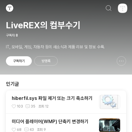
검색하기
티스토리
LiveREX의 컴부수기
구독자
8
IT, 모바일, 게임, 자동차 등의 새소식과 제품 리뷰 및 정보 수록.
구독하기
방명록
신고하기 레이어
열기
인기글
hiberfil.sys 파일 제거 또는 크기 축소하기
103
35
조회
12
미디어 플레이어(WMP) 단축키 변경하기
68
43
조회
9