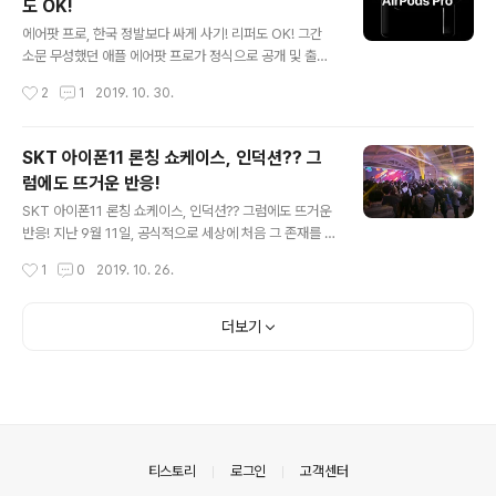
도 OK!
파운드 이상의 차세대 신제품 매출을 달성했다고 합니다.
글 내용
다양한 제품군을 기반으로 현재 전세계 200개국에 진출해
에어팟 프로, 한국 정발보다 싸게 사기! 리퍼도 OK! 그간
있다고 하는데요. 이런 BAT에게 한국 시장은 결코 가볍게
소문 무성했던 애플 에어팟 프로가 정식으로 공개 및 출시
여길 수 없는 곳이라 할 수 있을 겁니다. 실제로 트랜드에
되었습니다. 사실 기존 에어팟이 꽤 많은 인기를 얻었음에
작성시간
2
1
2019. 10. 30.
밝은 한국시장 소비자의 목..
도 오픈형이라는 점 등에서 아쉬움을 말하는 이들도 많았
죠? 그리고 노이즈캔슬링에 대한 기대감이 계속해서 나왔
던 것도 사실이고요. '에어팟 프로'는 바로 이런 부분들을
SKT 아이폰11 론칭 쇼케이스, 인덕션?? 그
적용한 것이 가장 큰 특징입니다. 노이즈 캔슬링으로 인해
럼에도 뜨거운 반응!
주변 소음을 완벽하게 차단할 수 있고, 이용자의 선택에 따
글 내용
라 "주변음 허용" 모드로 변경해서 외부 소리를 그대로 듣
SKT 아이폰11 론칭 쇼케이스, 인덕션?? 그럼에도 뜨거운
는 것도 가능합니다. 즉, 기존 노캔 기능을 가진 제품들이
반응! 지난 9월 11일, 공식적으로 세상에 처음 그 존재를 알
담고 있는 재주 역시 부족함 없이 적용하고 있는 거죠. 에어
린 애플 아이폰 11 시리즈. 드디어 한국에도 그 모습을 드러
작성시간
1
0
2019. 10. 26.
팟 프로는 기존 에어팟과 디자인에서 조금 차이를 보이고
냈습니다. 지난 25일부터 공식 판매가 시작된 것인데요.
있어요. 큰 틀에서 보면 '콩..
여러차례 소개를 드린 바 있어, 이미 아시는 분들도 많겠지
만.. 이번 아이폰 11 시리즈는 3가지 모델로 출시가 되었습
더보기
니다. 이 사이에서 가장 큰 차이점이라면.. 아이폰11은 듀얼
카메라, 아이폰11 프로와 11프로 맥스는 트리플 카메라를
탑재했다는 점이 아닐까. 물론, 이 외에도 디스플레이, 제품
소재, 색상 등에서도 많은 차이가 있긴 한데요. 이건 지난
글들을 참고하시면 도움이 될 것 같고.. 아이폰11 국내 출시
를 기념해, SK텔레콤은 최근 젊은 예술가들이 모여..
의안내
티스토리
로그인
고객센터