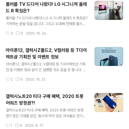
한 제조사의 제품들이 모두 이런 흐름을 따라가고 있는데
롤러블 TV 드디어 나왔다! LG 시그니처 올레
요. 삼성은 접고, LG는 돌리고, 애플은 각진 감성를 내세우
드 R 특징은?
며 시장을 공략하는 지금... ▼ 가장 최신 단말인 아이폰12
글 내용
를 기준으로 어떤 특징이 있는지, 그리고 5G 스마트폰에서
롤러블 TV 드디어 나왔다! LG 시그니처 올레드 R 특징은?
경험할 수 있는 서비스(SKT 5GX 상품 및 서비스 기준)에
기억하는 분들 많을 겁니다. 그리고 도대체 언제쯤 출시가
는 어떤 것들이 있는지 살펴보도록 하겠습니다. 아이폰12
되는건지 기다렸던 분들도 많을 겁니다. 지난 CES 2019
작성시간
3
0
2020. 10. 26.
프로에 대한 자세한 이야기는 아래 영상을 보시면 도움이
에서 공개된 후 '혁신' 이라는 단어가 줄곧 따라다닌 바로
될 듯 한데..
그 제품. LG 시그니처 올레드 R! 일명, 롤러블 TV. 그것이
세상에 모습을 드러냈습니다. 블로그 등을 통해 여러차례
아이폰12, 갤럭시Z폴드2, V컬러링 등 T다이
이야기했던 것처럼, 저 같은 경우 기존에 쓰던 (LCD) TV
렉트샵 기획전 및 이벤트 정보
에서 LG 올레드 TV 로 바꾼 후 상당히 만족하면 지금껏 그
글 내용
패널의 강점 등을 경험해 왔는데요. 그 특장점은 고스란히
아이폰12, 갤럭시Z폴드2, V컬러링 등 T다이렉트샵 기획
이어가면서 세계최초 플렉서블 TV 의 기술력을 담고 있는
전 및 이벤트 정보 굳이 긴 설명할 것도 없을 듯 합니다. 매
모델이라 개인적으로는 더 궁금증이 큰 것이 LG 시그니처
년 이맘 때가 되면 각 제조사에서는 주력이 되는 스마트폰
작성시간
2
0
2020. 10. 21.
올레드 R 이 아닌가 싶네요. 지난 20일 언팩 행사를..
등을 출시하고, 기변할 시점이 다가온 소비자들은 그 중 어
떤 걸 선택하는게 좋을지 그리고 구매를 한다면 어디서 어
떤 식으로 좀 더 저렴하게 살 수 있는지 등에 대해 많은 고
갤럭시노트20 티다 구매 혜택, 2020 트롯
민을 하곤 할 텐데요. 평소 SK텔레콤을 메인 회선으로 쓰
어워즈 방청권?!
는 분들이라면 알아두시면 좋은 정보가 있습니다. 바로 SK
글 내용
T 공식 온라인샵 T다이렉트샵의 기획전 및 혜택을 노리는
갤럭시노트20 티다 구매 혜택, 2020 트롯 어워즈 방청
건데요. 몇가지 예시와 함께 설명을 드리도록 할게요. 올해
권?! 많은 기대를 받은, 동시에 적지 않은 아쉬움도 안기고
가장 핫한 기기 중 하나죠. 갤럭시Z폴드2! 해당 모델과 함
있는 갤럭시노트20. 이미 적지 않은 후기 등으로 해당 기
작성시간
1
0
2020. 8. 17.
께 갤럭시Z 플립 5G 모델 역시 기획전을 통해 구매가 가능
기에 대한 이야기를 접한 분들 많으실 겁니다. 정식 출시일