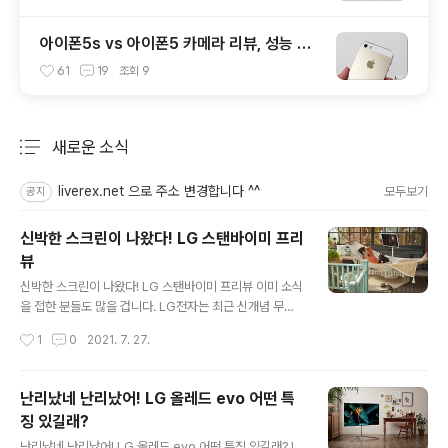
아이폰5s vs 아이폰5 카메라 리뷰, 성능 및
화질 비교 테스트 후기
61
19
조회
9
새로운 소식
분류 전체보기
주요 글 목록
liverex.net 으로 주소 변경합니다 ^^
모두보기
공지
신박한 스크린이 나왔다! LG 스탠바이미 프리
뷰
글 내용
신박한 스크린이 나왔다! LG 스탠바이미 프리뷰 이미 소식
을 접한 분들도 많을 겁니다. LG전자는 최근 신개념 무선
프라이빗 스크린 '스탠바이미'를 공개하며 시장의 주목을
작성시간
1
0
2021. 7. 27.
끌어낸 바 있는데요. 나만의 공간에서 나만을 위한 시간을
보내는 걸 선호하는 분들에게 꼭 어울리는 제품이 아닐까
싶습니다. 저 또한 평소 그런 니즈가 컸던 만큼 이 모델에
난리났네 난리났어! LG 올레드 evo 어떤 특
대한 소식을 접하자마자 궁금증을 갖고 리뷰할 시간만을
징 있길래?
기다리고 있네요 ^^ 어떤 제품이길래 이처럼 말씀을 드리
글 내용
느냐?? 지금부터 프리뷰 성격으로 해당 모델에 대한 이야
난리났네 난리났어! LG 올레드 evo 어떤 특징 있길래? L