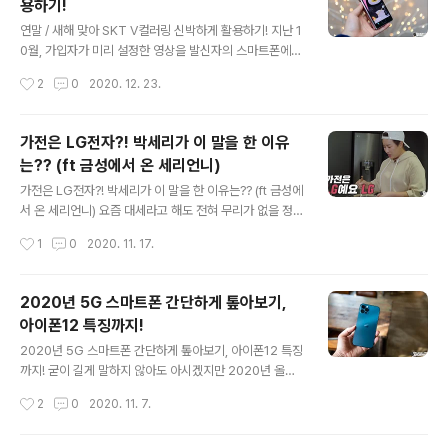
용하기!
산.. 국세청 홈택스 연말정산에도 PASS 가 가능해지면서
글 내용
그 활용성이 더 좋아질 예정입니다. 다시 말해 이런 류의 서
연말 / 새해 맞아 SKT V컬러링 신박하게 활용하기! 지난 1
비스를 이용할 때 늘 골치거리였던 로그인 등이 훨씬 간결
0월, 가입자가 미리 설정한 영상을 발신자의 스마트폰에서
해지는건데요. 1월 15일부터 적용되는 SKT PASS 인증
확인할 수 있는 비디오 기반의 새로운 컬러링 서비스 SKT
작성시간
2
0
2020. 12. 23.
서 기준으로 어떤 이점 / 특징이 있는지 간단하게 정리해 보
V컬러링을 소개드린 적 있습니다. 당시에도 언급했듯 조사
도록 하겠습니다..
된 바에 따르면, 전화를 걸면서 화면을 주시하는 고객 비율
이 61%, 평균 통화 대기시간 15초에 달한다고 하죠? 이렇
가전은 LG전자?! 박세리가 이 말을 한 이유
듯 기다리는 시간에 가치를 부여하고자 V컬러링이 등장했
는?? (ft 금성에서 온 세리언니)
다고 하는데, 유료 서비스지만 그 반응은 꽤 괜찮았던 것도
글 내용
사실입니다. 그런데 이 V 컬러링을 조금만 머리를 쓰면 꽤
가전은 LG전자?! 박세리가 이 말을 한 이유는?? (ft 금성에
아이디어 돋보이게 활용할 수 있다는 사실 아시나요? 예를
서 온 세리언니) 요즘 대세라고 해도 전혀 무리가 없을 정도
들어, 다가오는 크리스마스, 연말 그리고 새해를 맞아 주변
의 활약을 보여주고 있는 박세리가 LG전자와 함께하며 꽤
작성시간
1
0
2020. 11. 17.
지인들에게 신선하게 감사 인사 등을 전할 수도 있습니다.
재미난 영상을 선보였습니다. 현재 유튜브를 통해 2편의
그리고 SKT ..
영상이 업로드된 상태인데요. 이 각각을 보면 LG전자의 가
전들이 짧게짧게 등장하는데.. 그간 박세리가 예능 등에서
2020년 5G 스마트폰 간단하게 톺아보기,
보여주었던 장면과 묘하게 오버랩 되면서 재미를 선사하고
아이폰12 특징까지!
있습니다. 해당 영상들에서 비친 제품 중 제가 유독 탐나는
글 내용
게 몇 가지 있었는데요. 무엇인지 간단하게 짚어보도록 할
2020년 5G 스마트폰 간단하게 톺아보기, 아이폰12 특징
게요. 첨부된 영상을 보면서 혹은 글을 본 뒤 영상을 감상하
까지! 굳이 길게 말하지 않아도 아시겠지만 2020년 올해
시면 더더욱 공감도 되고 몰입이 잘 되시지 않을까 싶기도
는 거의 모든 스마트폰이 5G 를 지원하며 출시가 되고 있
작성시간
2
0
2020. 11. 7.
합니다~ 먼저 아래는 1편 셀리빌리지 습격편 영상인데요.
습니다. 하반기로 그 기간을 좁혀서 보더라도 갤럭시노트2
제작진이 막 집에 ..
0 시리즈, 갤럭시 폴드2, LG 윙, 아이폰12 시리즈 등 굵직