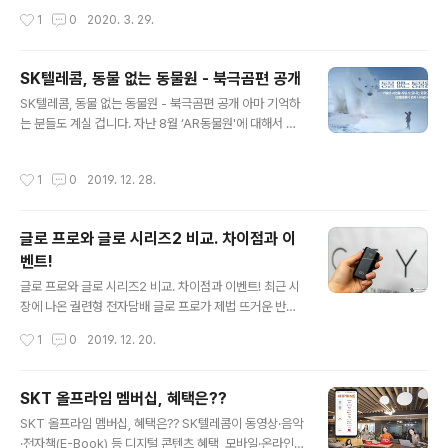
것이 LG 올레드 TV. 수 많은 선택지가 있었지만, 제가 이
고 있습니다. 이런 상황 속에서도 많은 소상공인 등은 묵묵
작성시간
1
0
2020. 3. 29.
렇게 결정을 한 이유는 뭘까요? 이번 CF 에서도 관련..
히 어려움을 이겨내고 있습니다. 실제로 뉴스 보도 등으로
관련 내용은 어렵지 않게 접해보셨을 거예요. 물론, 지금과
같은 상황이 겹치지 않은 상황에서도 발빠른 정보력과 차
SK텔레콤, 동물 없는 동물원 - 북극곰편 공개
별화 된 행보 같은.. 자영업자 사장님들이 매장운영을 함에
글 내용
SK텔레콤, 동물 없는 동물원 - 북극곰편 공개 아마 기억하
있어 체크해야 할 꼭 필요한 것들이 적지 않다 보니 원하는
는 분들도 계실 겁니다. 자난 8월 ‘AR동물원'에 대해서 이
성과를 얻는게 녹록하지 않은 것도 사실이죠? ※ 참고로, 본
야기를 하면서 SK텔레콤이 진행하는 '동물 없는 동물원'
문에 사용된 캡쳐 이미지 중 일부는 SK M&Service 에서
캠페인에 대해서 소개를 드린 적이 있었죠? 지난 8월에 시
발췌한 것임을 밝힙니다. 이런 분위기 속에 조금 더 높은 성
작성시간
1
0
2019. 12. 28.
행한 ‘동물 없는 동물원’의 후속 캠페인, ‘동물 없는 동물원
취감을 가져가실 수 있게끔 할 프로그램이 있어서 소개를
– 북극곰편’이 지난 22일 공개되었습니다. 지구에 남아있
드려볼까 합니다...
는 북극곰은 이제 3만 9천여 마리. 무분별한 환경 파괴로
글로 프로와 글로 시리즈2 비교. 차이점과 이
북극곰이 사라질 위기에 처했다고 하죠? 그렇다보니 현실
벤트!
에서는 더더욱 마주하기 힘들어 진 것이 바로 북극곰. SK
글 내용
텔레콤은 국내에 사라진 북극곰을 ICT기술로 생생히 구현,
글로 프로와 글로 시리즈2 비교. 차이점과 이벤트! 최근 시
유튜브 영상을 통해 공개를 했습니다. 영상은 북극곰을 보
장에 나온 궐련형 전자담배 글로 프로가 제법 뜨거운 반응
고싶어 하는 아이를 위해 북극 연구원인 아버지가 5GX 기
을 얻고 있다고 알려져 있습니다. 이런 배경에는 새로운 가
작성시간
1
0
2019. 12. 20.
술로 북극곰을 소..
열방식인 인덕션 히팅 시스템을 적용하면서 가열 시간이
줄고, 어드밴스드 모드와 부스트 모드 2가지 모드로 사용
성을 높인게 주효했다고 분석이 되곤 하는데요. 본문에서
SKT 올프라임 멤버십, 혜택은??
는 글로 프로와 함께 지난 글로 시리즈2와 비교해 어떤 차
글 내용
SKT 올프라임 멤버십, 혜택은?? SK텔레콤이 동영상·음악
이를 갖는지 간단히 짚어보려고 합니다. 우선, 디자인부터
·전자책(E-Book) 등 디지털 콘텐츠 혜택, 모바일·온라인
살펴볼까요. 글로2는 심플하면서도 현대적인 느낌이 강조