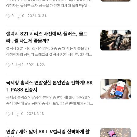
기를 풀어볼까 합니다. LG 스탠바이미는 한눈에 알 수 있
G전자는 올레드 소자 성능을 개선한 차세대 올레드(OLE
는 것처럼 기존 가전과는 차별화된 무빙스탠드 디자인을
D) 에보 패널을 탑재한 제품인 LG 올레드 evo를 지난 3
작성시간
0
0
2021. 3. 31.
적용했습니다. 쉽게 말해, 제품 바닥면에 무빙휠(바퀴)가
월 본격 출시한 바 있습니다. 저 역시 영상 등을 매일 같이
들어간 것인데요. 이 덕분에 어디든 ..
다루다 보니 자연스럽게 해당 라인업에 관심을 가질 수밖
에 없었는데요. 궁금한 마음에 살펴보니 이미 해외 등지에
갤럭시 S21 시리즈 사전예약. 플러스, 울트
서는 그 밝기와 화질, 색감 등에 대해 호평이 자자하더군요.
라.. 뭘 사는게 좋을까?
LG 올레드 TV의 화질과 디자은 이미 전세계적으로 인정
글 내용
을 받고 있습니다. 세계 최대 가전 전시 박람회인 CES 에
갤럭시 S21 시리즈 사전예약. 3종 중 뭘 사는게 좋을까?
서 7년 연속 최고 TV에 선정(엔가젯 기준)된 것은 물론 영
삼성전자의 상반기 플래그십 갤럭시 S21 시리즈. 3가지
상 음향 전문가 협회 ELSA어워드 9년 연속 최고 제품상,
모델이 오는 29일 공식 출시가 됩니다. 이미 투고 서비스
작성시간
2
1
2021. 1. 22.
세계 3대 디자인상 IDEA 2019 Gold, iF 디자인 2020..
등을 통해 기기를 접해 본 분들도 많을 것으로 판단되는데
요. 과연 어떤 모델을 선택해야 할지.. 고민인 분들도 많을
겁니다. 간단하게만 짚어보자면, 소재에 대한 차이에 예민
국세청 홈택스 연말정산 본인인증 편하게! SK
하지 않다면 이번 시리즈에서 가장 합리적인 판단은 기본
T PASS 인증서
형이 될 수 있지만 플래그십에서 글라스틱 소재에 대한 평
글 내용
가가 그리 관대하지 않다는 점을 고려하면.. 실질적인 구매
국세청 홈택스 연말정산 본인인증 편하게! SKT PASS 인
결정은 플러스와 울트라 모델 사이에서 주로 이뤄지지 않
증서 지난해 6월 공인인증서가 도입 21년 만에 폐지된다
을까 생각이 되긴 합니다. 울트라는 굳이 강조하지 않아도
는 소식과 함께 그 대안이 될 서비스로 PASS 를 소개드린
작성시간
1
0
2021. 1. 11.
아실테지만, 흔한 말로 모든 걸 다 집어넣은 모델이라 S펜
적 있습니다. 아이폰 / 안드로이드폰 모두에서 이용할 수 있
지원을 포함해 카메라, 성..
으면서 본인 확인 외에도 휴대폰 번호 간편 로그인, 공개키
기반 인증서 서명 등 다양한 재주를 담고 있다 설명을 드렸
연말 / 새해 맞아 SKT V컬러링 신박하게 활
었는데요. 이 맘 때면 많은 분들이 신경쓰고 계실 연말정