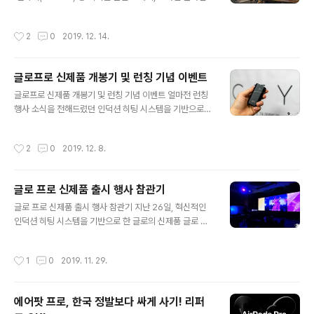
쇼핑 혜택, 여행·영화·배달 등 생활 혜택을 모두 제공하는
되었고 메탈 재질로 질감을 통해 프리미엄함을 표현했다
구독형 프리미엄 멤버십 서비스 ‘올프라임(AllPRIME)’을
면, 글로 프로의 경우 곳곳에 골드 포인트로 시각적인 프리
작성시간
2
0
2019. 12. 14.
선보였습니다. 해당 서비스가 특히 더 관심을 얻는 건 타 이
미엄함을 구현한 게 특징입니다. 컨트롤 버튼 라이트닝 디
동통신사 고객도 누구나 가입·이용할 수 있다는 점 때문인
자인도 변경되었는데, 글로2는 깔끔한 느낌, ..
데요. 과연 어떤 혜택을 제공하고 있을까요? 앞서 말한 것
글로프로 신제품 개봉기 및 런칭 기념 이벤트
처럼 올프라임은 디지털 콘텐츠 혜택과 모바일·온라인 쇼
글 내용
핑 혜택을 모두 제공하는 멤버십 서비스인데요. 월 9900
글로프로 신제품 개봉기 및 런칭 기념 이벤트 얼마전 런칭
원에 제공이 됩니다. ▼ 온라인 동영상 서비스(OTT) ‘웨
행사 소식을 전해드렸던 인덕션 히팅 시스템을 기반으로
이브’ 베이식 이용권(월 7900원), 음악플랫폼 ‘플로’ 모바
한 글로의 신제품 글로 프로. 해당 모델이 어떤 차이를 갖는
일 무제한 듣기(월 7590원), 전자책 서비스 ‘원스토어 북
지 등을 소개드리면서 런칭을 기념해 구입 혜택 이벤트도
작성시간
2
0
2019. 12. 8.
스’..
있어 정리를 해보려 합니다. 아마 아시는 분들도 있을 거 같
긴 한데요. 글로 프로는 12월 2일부터 온라인에서 판매가
되고 있습니다. 혹시나 관심있는 분들은 참고가 되시길 바
글로 프로 신제품 출시 행사 참관기
래요. 패키지 및 구성품은 아래와 같습니다. 그롤 프로는 꽤
글 내용
고급스러운 느낌을 보이고 있어요. 제가 살펴본 녀석은 무
글로 프로 신제품 출시 행사 참관기 지난 26일, 혁신적인
광 블랙에 골드로 포인트가 들어간 것을 확인할 수 있는데
인덕션 히팅 시스템을 기반으로 한 글로의 신제품 글로 프
요. 일단 겉모습만 보더라도 흔히 말하는 프리미엄급 인상
로 런칭행사가 있어 다녀왔습니다. 간단하게 관련된 내용
을 느낄 수가 있습니다. 이전 글에서도 짧게 설명을 했었지
을 전해드리도록 할게요. 행사는 BAT 코리아의 김의성 대
작성시간
1
0
2019. 11. 29.
만, 인덕션 히팅 기술이 적용된..
표와 BAT 코리아 알퍼 유스 마케팅 총괄 상무의 인사와 함
께 시작이 되었습니다. 방금 언급한, BAT에 대해 짧게 언
급을 하고 넘어가면 1902년도에 설립된 BAT는 소비자들
에어팟 프로, 한국 정발보다 싸게 사기! 리퍼
의 니즈를 파악하여 발빠르게 대처하고 변화하며 연간 9억