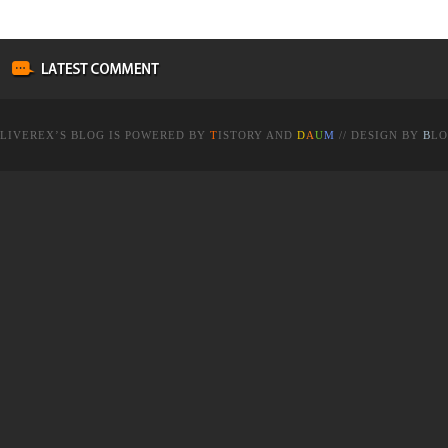
LIVEREX
’S BLOG IS POWERED BY
T
ISTORY
AND
D
A
U
M
// DESIGN BY
B
LO