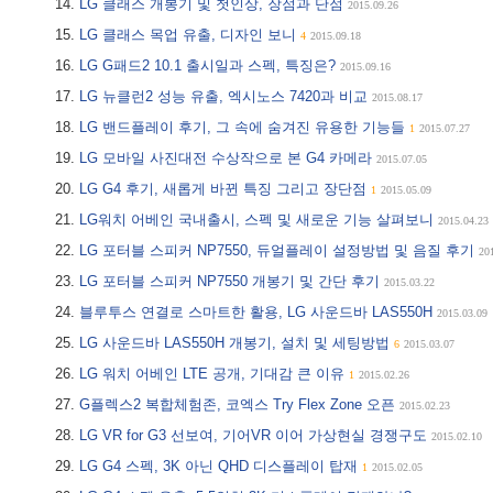
LG 클래스 개봉기 및 첫인상, 장점과 단점
2015.09.26
LG 클래스 목업 유출, 디자인 보니
4
2015.09.18
LG G패드2 10.1 출시일과 스펙, 특징은?
2015.09.16
LG 뉴클런2 성능 유출, 엑시노스 7420과 비교
2015.08.17
LG 밴드플레이 후기, 그 속에 숨겨진 유용한 기능들
1
2015.07.27
LG 모바일 사진대전 수상작으로 본 G4 카메라
2015.07.05
LG G4 후기, 새롭게 바뀐 특징 그리고 장단점
1
2015.05.09
LG워치 어베인 국내출시, 스펙 및 새로운 기능 살펴보니
2015.04.23
LG 포터블 스피커 NP7550, 듀얼플레이 설정방법 및 음질 후기
20
LG 포터블 스피커 NP7550 개봉기 및 간단 후기
2015.03.22
블루투스 연결로 스마트한 활용, LG 사운드바 LAS550H
2015.03.09
LG 사운드바 LAS550H 개봉기, 설치 및 세팅방법
6
2015.03.07
LG 워치 어베인 LTE 공개, 기대감 큰 이유
1
2015.02.26
G플렉스2 복합체험존, 코엑스 Try Flex Zone 오픈
2015.02.23
LG VR for G3 선보여, 기어VR 이어 가상현실 경쟁구도
2015.02.10
LG G4 스펙, 3K 아닌 QHD 디스플레이 탑재
1
2015.02.05