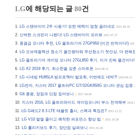
LG
에 해당되는 글
80
건
LG 스탠바이미 2주 사용기! 묘한 매력이 엄청 끌리네요
2021.08.18
신박한 스크린이 나왔다! LG 스탠바이미 프리뷰
2021.07.27
종결급 모니터 추천, LG 울트라기어 27GP950 (이건 반칙이다!)
202
LG 오브제컬렉션 청소기 올인원타워 무선청소기 첫인상, 더 편해
LG 울트라기어 게이밍 모니터 27GL850 후기. 이거 진짜 물건이다
LG X2 2019 후기, 최소한을 갖춘 스마트폰
2019.08.12
LG 시네빔 HU85LA 빔프로젝터 발표회, 이번에도 대박?!
2019.06.21
LG전자, 지스타 2017 울트라PC GT/32GK850G 모니터 관심 집중
G6 총평, 장점과 단점 짚어보니
1
2017.04.04
지스타 2016, LG 울트라와이드 게이밍모니터 부스 전격해부
2016.
LG G패드2 8.3 LTE 태블릿 출시, 스펙과 특징은?
2015.12.22
LG V10 발열 줄이고 쾌적한 퍼포먼스 향상 팁
7
2015.10.26
LG 롤리키보드 후기, 장단점 살펴보니
2015.10.26