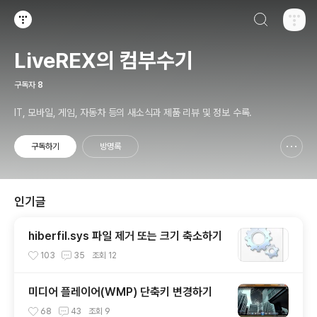
검색하기
티스토리
LiveREX의 컴부수기
구독자
8
IT, 모바일, 게임, 자동차 등의 새소식과 제품 리뷰 및 정보 수록.
구독하기
방명록
신고하기 레이어
열기
인기글
hiberfil.sys 파일 제거 또는 크기 축소하기
103
35
조회
12
미디어 플레이어(WMP) 단축키 변경하기
68
43
조회
9