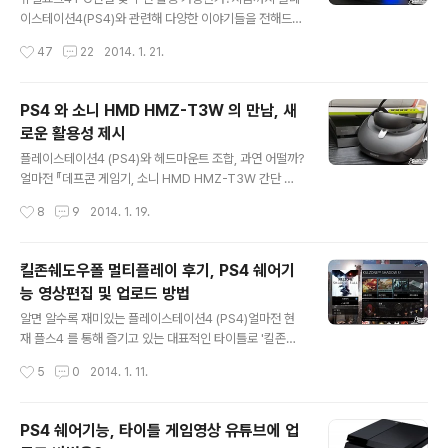
설치까지 원활하게 진행되는 모습이었는데요. 그렇다면, 3
이스테이션4(PS4)와 관련해 다양한 이야기들을 전해드렸
D 블루레이를 지원하는 점 외에 1.75버전에서는 또 어떤
는데요. 이번에는 '듀얼쇼크4' 를 좀 더 집중적으로 살펴보
작성시간
47
22
2014. 1. 21.
변화점을 갖고 있을까요? PlayStation4 시스템 소프트웨
려고 합니다. 그렇다고 듀얼쇼크4 가 갖는 특징, 장점, 단점
어 버전 1.7..
등에 대한 이야기를 할 건 아니예요. 이미 이 부분에 대해서
는 포스팅한 적이 있기도 하니 말이죠. 본문에서 제가 다루
PS4 와 소니 HMD HMZ-T3W 의 만남, 새
려고 하는 내용은 바로 '듀얼쇼크4 를 PC에 연결해서 사용
로운 활용성 제시
하는 방법' 입니다. 결론부터 말씀드려서 PC 에 연결하는
글 내용
방법은 유선과 무선 2가지가 있는데요. 여기서 유선이라
플레이스테이션4 (PS4)와 헤드마운트 조합, 과연 어떨까?
함은 듀얼쇼크4 에 5핀 마이크로 USB 케이블을 연결해서
얼마전 『데프콘 게임기, 소니 HMD HMZ-T3W 간단 사
활용하는 방법을 말하고, 무선은 블루투스 동글이를 이용
용기』 포스트를 통해 소니 HMD HMZ-T3W 를 소개해
작성시간
8
9
2014. 1. 19.
해 PC 와 블루투스로 연결해서 사용하는 방법입니다. 이쯤
드린 적이 있습니다. 영화나 드라마 등 미디어 콘텐츠 감상
에서 '그냥 케이블을..
에도 효과적이지만 저 같은 경우는 PS4 와 연결해서 사용
해보고자 이 녀석을 구했다고 말씀드린 바 있는데요. 결론
킬존쉐도우폴 멀티플레이 후기, PS4 쉐어기
부터 말씀드리면, 요즘 플레이스테이션4 (PS4)와 헤드마
능 영상편집 및 업로드 방법
운트의 조합이 저에게 신세계를 안겨주고 있네요. 영화관
글 내용
에서 750인치 초대형 스크린에 PS4 를 연결해서 즐기는
알면 알수록 재미있는 플레이스테이션4 (PS4)얼마전 현
것과 비슷한 느낌이랄까요. 물론 헤드마운트가 고가의 제
재 플스4 를 통해 즐기고 있는 대표적인 타이틀로 '킬존쉐
품이라 일반적인 활용에는 제약이 있지만, 개인적으로 게
도우폴' 과 'NBA2K14' 를 꼽은 바 있는데요. 플레이스테
작성시간
5
0
2014. 1. 11.
임 방송을 하는 분들이나 다양한 활용을 위해 소니 HMD
이션4 (PS4) 체험단을 하게 되면서 번들로 받은 타이틀
HMZ-T3W 등을 장만한 분들..
'킬존 쉐도우폴' 에 대한 소개는『PS4 킬존 쉐도우폴 리뷰
- 공략, 플레이후기』 포스트를 통해 전해드린 바 있으니 자
PS4 쉐어기능, 타이틀 게임영상 유튜브에 업
세한 이야기는 관련해서 자세한 이야기는 생략할게요. 이