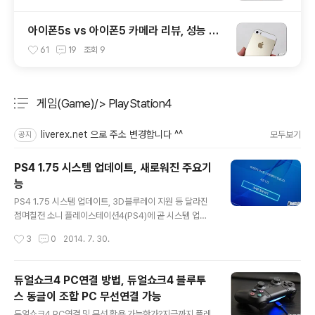
아이폰5s vs 아이폰5 카메라 리뷰, 성능 및
화질 비교 테스트 후기
61
19
조회
9
게임(Game)/> PlayStation4
분류 전체보기
주요 글 목록
liverex.net 으로 주소 변경합니다 ^^
모두보기
공지
PS4 1.75 시스템 업데이트, 새로워진 주요기
능
글 내용
PS4 1.75 시스템 업데이트, 3D블루레이 지원 등 달라진
점며칠전 소니 플레이스테이션4(PS4)에 곧 시스템 업데
이트가 적용될 것이고 이에 3D 블루레이를 지원한다는 내
작성시간
3
0
2014. 7. 30.
용이 해외 매체를 통해 전해진 바 있습니다. 이와 같은 변화
는 사실 지금껏 PS4 를 활용하던 분들이 상당히 기대하던
부분이기도 했는데요. 국내시간으로 7월 30일 새벽, 드디
듀얼쇼크4 PC연결 방법, 듀얼쇼크4 블루투
어 PS4 에 새로운 버전(1.75)의 시스템 업데이트 적용이
스 동글이 조합 PC 무선연결 가능
가능해졌습니다. 플레이스테이션4 를 실행하면 곧바로 관
글 내용
련 알림이 나타나고, 별다른 문제없이 시스템 소프트웨어
듀얼쇼크4 PC연결 및 무선 활용 가능한가?지금까지 플레