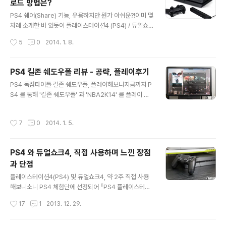
로드 방법은?
전에 킬존 쉐도폴 게임에 대한 소개를 하면서 한가지 소개
글 내용
하지 않은 부분이 있는데요. 킬존 쉐도우폴에서는 FPS게
PS4 쉐어(Share) 기능, 유용하지만 뭔가 아쉬운?!이미 몇
임의 꽃이라 할 수 있는 '멀티플레이 모드' 가 가능합니다.
차례 소개한 바 있듯이 플레이스테이션4 (PS4) / 듀얼쇼
물론, 킬존 쉐도우폴에서만 가능한건 아니고요. NBA2K!4
크4 에는 쉐어(Share) 기능이 포함되어 있습니다. 자신이
작성시간
5
0
2014. 1. 8.
등의 게임에서도 타 유저와 게임을 즐길 수 있어요~ 다양
플레이하고 있는 타이틀의 영상(최대 15분)이나 캡쳐한 스
한 타이틀을 즐기..
크린샷을 SNS 에 공유하는 것이 가능한 특징을 갖고 있는
데요. 그런데, 캡쳐한 스크린샷을 SNS 에 공유하는 경우에
PS4 킬존 쉐도우폴 리뷰 - 공략, 플레이후기
는 크게 아쉽게 느껴지는 부분이 없지만 비디오 클립을 공
글 내용
PS4 독점타이틀 킬존 쉐도우폴, 플레이해보니지금까지 P
유하는데 있어서는 대표적인 아쉬움이 한가지 있습니다.
S4 를 통해 '킬존 쉐도우폴' 과 'NBA2K14' 를 플레이 해
바로, PS4 게임 타이틀의 비디오 클립을 곧 바로 유튜브(Y
봤는데요. 아시는 분들도 계시겠지만 킬존 쉐도우폴은 플
ouTube)에 업로드할 수 없다는 점이 그것입니다. 참고로,
레이스테이션4(이하, PS4) 독점 타이틀이면서 한글화가
비디오 클립은 기본적으로 페이스북에만 업로드 / 공유하
작성시간
7
0
2014. 1. 5.
된 게임이라는 특징을 가지고 있죠? 여러차례 PS4 의 쉐
는 것이 가능합니다. 아무래도 저처럼 블로그를 운영한다
어기능을 통해 소개해 드렸던 것처럼 '킬존 쉐도우폴' 은 배
던지 해서 영..
틀필드, 콜오브듀티 등과 같은 FPS 장르의 게임입니다. 해
PS4 와 듀얼쇼크4, 직접 사용하며 느낀 장점
외는 물론이고 이미 국내에서도 해당 타이틀을 클리어하여
과 단점
관련된 후기 및 평가를 소개한 분들이 많은데요. 사실 해외
글 내용
등지의 리뷰를 보면 은근히 혹평이 많죠? 그런데, 결론부터
플레이스테이션4(PS4) 및 듀얼쇼크4, 약 2주 직접 사용
말씀드리면... 이와 같은 혹평을 너무 많이 봐서 제가 기대
해보니소니 PS4 체험단에 선정되어 『PS4 플레이스테이
치가 낮았던건지는 모르겠지만 문자 그대로 표현하자면 제
션4 개봉기, 첫 느낌은?』포스트를 통해 PS4 에 대해 소개
작성시간
17
1
2013. 12. 29.
법 재미가 있었습..
해 드린지도 벌써 1주일이 지났습니다. 위 글을 보셨던 분
들이라면 아시겠지만, 내용을 정리하면서 간단하게 PS4