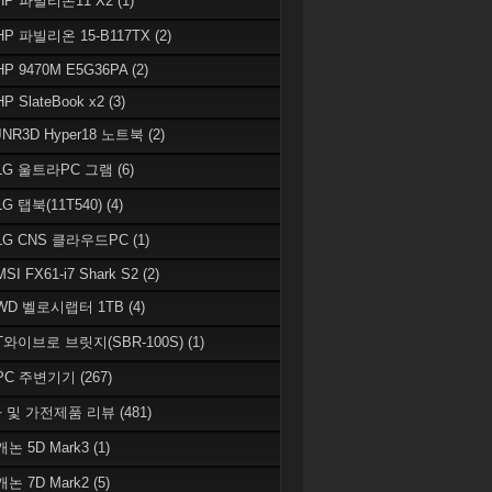
 HP 파빌리온11 X2
(1)
HP 파빌리온 15-B117TX
(2)
HP 9470M E5G36PA
(2)
HP SlateBook x2
(3)
JNR3D Hyper18 노트북
(2)
 LG 울트라PC 그램
(6)
LG 탭북(11T540)
(4)
 LG CNS 클라우드PC
(1)
MSI FX61-i7 Shark S2
(2)
 WD 벨로시랩터 1TB
(4)
 T와이브로 브릿지(SBR-100S)
(1)
 PC 주변기기
(267)
 및 가전제품 리뷰
(481)
캐논 5D Mark3
(1)
캐논 7D Mark2
(5)