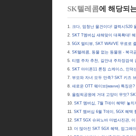
SK텔레콤
에 해당되는
크다, 엄청난 물건이다! 갤럭시S20
SKT T멤버십 새해맞이 대폭확대! 
5GX 멀티뷰, SKT WAVVE 무료로
SK텔레콤, 동물 없는 동물원 - 북
티맵 주차 추천, 길안내 주차장검색
SKT 아이폰11 론칭 쇼케이스, 인덕
부모와 자녀 모두 만족? SKT 키즈 브
새로운 OTT 웨이브(wavve) 특징은
올림픽공원에 거대 고양이 무엇? SK
SKT 멤버십, 7월 T데이 혜택! 놓
SKT 멤버십 6월 T데이, 5GX 혜
SKT 5GX 슈퍼노바 마법사진관, 
더 많아진 SKT 5GX 혜택, 업그레