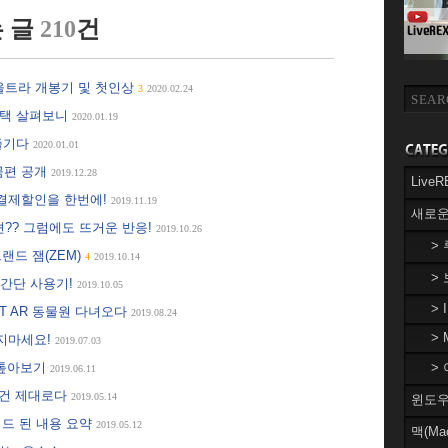
 글
210
건
 울트라 개봉기 및 첫인상
3
2020.02.24
혜택 살펴보니
2020.01.19
 즐기다
2020.01.01
극곰편 공개
2019.12.28
Liv
 결제할인을 한번에!
2019.11.19
새로운
션?? 그럼에도 뜨거운 반응!
2019.10.26
>
랜드 잼(ZEM)
4
2019.10.14
>
? 간단 사용기!
2019.10.05
> 
T AR 동물원 다녀오다
2019.08.24
> 
치지마세요!
2019.07.03
택 톺아보기
> 
2019.06.11
이건 제대로다
2019.05.14
윈도우(
이드 된 내용 요약
2019.05.12
맥(Ma