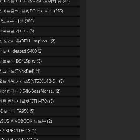
 웨어러블 디바이스 - 스마트워치 등
(45)
 스마트폰&태블릿PC 액세서리
(355)
/노트북 리뷰
(380)
 맥북프로 레티나
(8)
델 인스피론(DELL Inspiron..
(2)
레노버 ideapad S400
(2)
시놀로지 DS415play
(3)
씽크패드(ThinkPad)
(4)
 울트라북 시리즈5(NT530U4B-S..
(5)
한성컴퓨터 X54K-BossMonst..
(2)
 와콤 뱀부 타블렛(CTH-470)
(3)
 3D모니터 TA950
(5)
 ASUS VIVOBOOK 노트북
(2)
HP SPECTRE 13
(1)