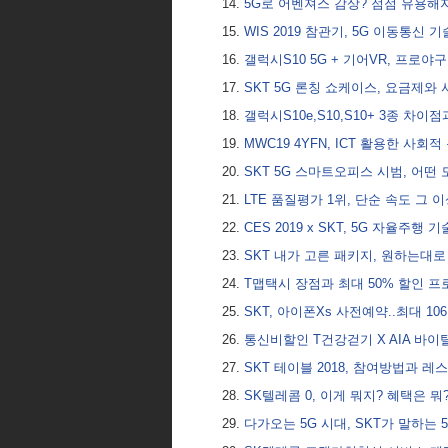
5G로 어벤져스 감상? 점점 유용
WIS 2019 참관기, 5G 이동통신 
갤럭시S10 5G + 기어VR, 프로
SKT 5G 론칭 쇼케이스, 요금제와
갤럭시S10e,S10,S10+ 3종 차이
MWC19 4YFN, ICT 활용한 사회
SKT 5G 스마트오피스 시범, 어떤
LTE 품질평가 1위, 단순 속도 그 
CES 2019 x SKT, 5G 자율주행 
SKT 내가 고른 패키지, 원하는대
T맵택시 장점과 최대 50% 할인 
SKT, 아이폰Xs 사전예약..최대 1
통신비할인 T건강걷기 X AIA 바이
SKT 테이블 2018, 참여방법과 
SK텔레콤 0, 이게 뭐지? 혜택은 뭐
다가오는 5G 시대, SKT가 말하는 