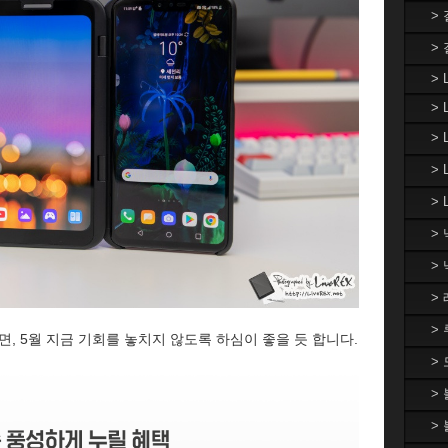
>
>
> 
> 
>
>
> 
>
>
>
>
, 5월 지금 기회를 놓치지 않도록 하심이 좋을 듯 합니다.
>
>
>