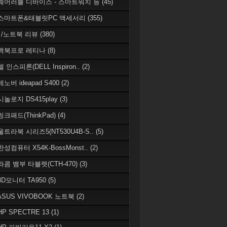
 웨어러블 디바이스 - 스마트워치 등
(45)
 스마트폰&태블릿PC 액세서리
(355)
/노트북 리뷰
(380)
 맥북프로 레티나
(8)
델 인스피론(DELL Inspiron..
(2)
레노버 ideapad S400
(2)
시놀로지 DS415play
(3)
씽크패드(ThinkPad)
(4)
 울트라북 시리즈5(NT530U4B-S..
(5)
한성컴퓨터 X54K-BossMonst..
(2)
 와콤 뱀부 타블렛(CTH-470)
(3)
 3D모니터 TA950
(5)
 ASUS VIVOBOOK 노트북
(2)
HP SPECTRE 13
(1)