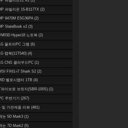
 HP 파빌리온11 X2
(1)
HP 파빌리온 15-B117TX
(2)
HP 9470M E5G36PA
(2)
HP SlateBook x2
(3)
JNR3D Hyper18 노트북
(2)
 LG 울트라PC 그램
(6)
LG 탭북(11T540)
(4)
 LG CNS 클라우드PC
(1)
MSI FX61-i7 Shark S2
(2)
 WD 벨로시랩터 1TB
(4)
 T와이브로 브릿지(SBR-100S)
(1)
 PC 주변기기
(267)
 및 가전제품 리뷰
(481)
캐논 5D Mark3
(1)
캐논 7D Mark2
(5)