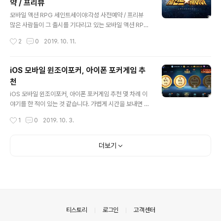
약 / 프리뷰
대해야 했던 불편이 있었습니다. 하지만, 이제는 그럴 필요
글 내용
가 없어요. 아이폰 유저도 모바일 윈조이포커를 즐길 수 있
모바일 액션 RPG 세인트세이야:각성 사전예약 / 프리뷰
게됐거든요. '윈조이'라는 브랜드가 어색한 분들도 계실텐
많은 사람들이 그 출시를 기다리고 있는 모바일 액션 RPG
데.. 이는 지난 3월경 PC 넷마블포커가 윈조이포커로 바뀐
'세인트세이야:각성'이 사전예약을 진행하고 있습니다. 아
작성시간
2
0
2019. 10. 11.
겁니다. 그리고 지난 6월에는 모바일 넷마블포커도 '윈조
시는 분들도 있겠지만, 사전예약 시작 2주 만에 사전예약
이' 포커로 바뀌었어요~..
자 70만명을 넘어섰다고 하죠? 저도 호기심이 생겨 주어
지는 보상 등을 보고 있으니 엄청난 수준을 자랑하고 있더
iOS 모바일 윈조이포커, 아이폰 포커게임 추
군요. 해서 더 많은 이들이 주목하고 있는 세인트세이야:각
천
성. 해당 게임이 어떤 특징을 갖고 있는지, 그리고 알아두시
글 내용
면 좋은 정보에는 어떤 것들이 있는지 지금부터 소개해 드
iOS 모바일 윈조이포커, 아이폰 포커게임 추천 몇 차례 이
리도록 하겠습니다. 원작이 워낙 인기가 많았기 때문에, 등
야기를 한 적이 있는 것 같습니다. 가볍게 시간을 보내면 심
장인물은 물론 스토리가 어떻게 구성될지에 대한 궁금증도
리전 등의 묘미를 느끼고 싶을 때 즐기는 것으로 카드게임
작성시간
1
0
2019. 10. 3.
크실 거라 생각이 됩니다. 세인트세이야 원작에서 등장했
을 언급한 적이 있는데요. 그 대표주자로 말한 게 바로 윈조
던 인물과 스토리가 그대로 게임 속에..
이포커입니다. 그런데, 많은 분들이 아시겠지만 저 같은 경
우 메인으로 쓰는 디바이스가 아이폰. 즉, iOS 기반이란 말
더보기
이죠?! 이런 이유로 지금까지는 관련된 즐거움을 찾고자 할
때면 안드로이드 기반의 서브폰을 늘 가방 등지에서 꺼내
야 했던 게 사실. 그런데, 이제 그럴 필요가 없어졌습니다.
아이폰 이용자들도 곧장 모바일 윈조이포커를 즐길 수 있
게됐어요. 참고로, 윈조이 바른 브랜드가 어색한 분들도 계
실 듯 해요. 3월경 PC 넷마블포커가 윈조이포커로 바뀌었
의안내
티스토리
로그인
고객센터
는데요, 드디어 6월..