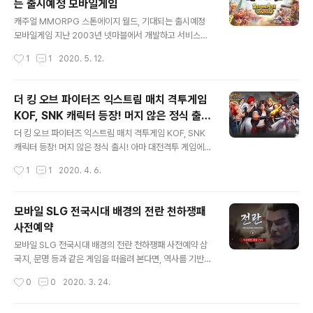
는 출시예정 모바일게임
을 담은 중국 드라마, ‘수당연의’를 바탕으로 제작되어 역사
글 내용
속 사건들을 게임으로 즐길 수 있는 것이 특징이기도 합니
캐주얼 MMORPG 스톤에이지 월드, 기대되는 출시예정
다. 저 역시 궁금한 마음에 설치를 마치고 곧장 플레이를 이
모바일게임 지난 2003년 넷마블에서 개발하고 서비스한
어가 보았는데요. 신궤영을 비롯해 다양한 캐릭터가 등장
턴 방식 2D 온라인 RPG, 석기시대를 배경으로 다양한 공
작성시간
1
1
2020. 5. 12.
하던데 저는 문득 현녀에 마음이 기울더군요. 무엇보다도
룡들을 획득 및 육성하고 그들과 파티를 형성해 전투를 펼
힐러 타입이라는 것이 추후 파..
치는 '스톤에이지' 기억하시는 분들 많을 겁니다. 바로 이
스톤에이지 IP를 기반으로 제작된 '스톤에이지 월드' 출시
더 킹 오브 파이터즈 익스트림 매치 격투게임
소식이 전해지며 화제가 되고 있습니다. 이 녀석은 세계관
KOF, SNK 캐릭터 등장! 머지 않은 정식 출
부터 독특함이 엿보입니다. 얼핏 보면 과거를 나타내는 것
글 내용
시!
으로 오해할 수 있지만.. 소개되는 내용을 살펴보면 기계화
더 킹 오브 파이터즈 익스트림 매치 격투게임 KOF, SNK
로 황폐화된 문명이 정령왕에 의해 태초의 시간으로 되돌
캐릭터 등장! 머지 않은 정식 출시! 아마 대전격투 게임에
려지고 재창조된.. 다시 말해서 먼 미래의 모습을 그려내고
조금이라도 관심이 있는 분들은 '더 킹 오브 파이터즈'라는
작성시간
1
1
2020. 4. 6.
있습니다. 흔히 접하기 힘든 세계관임에 분명하죠? 게다가
이름 한번쯤 들어보셨을 겁니다. 그리고 직접 경험해 본 분
그래픽 등에서도 기존 모바일게임..
들도 많을 겁니다. 저 같은 경우만 하더라도 오락실은 물론
이고 숱한 게임기를 통해 이를 즐겼던 기억이 스치는데요.
모바일 SLG 전국시대 배경의 전란 천하쟁패
적지 않은 사람들에게 추억으로 남아있을 바로 그 녀석이
사전예약
신규 모바일게임으로 등장한다는 소식입니다. 더 킹 오브
글 내용
파이터즈 익스트림 매치라고 불린다 하는데요. 지금 사전
모바일 SLG 전국시대 배경의 전란 천하쟁패 사전예약 삼
예약과 함께 다양한 이벤트를 진행하고 있네요. 일단 더 킹
국지, 문명 등과 같은 게임을 떠올려 본다면, 역사를 기반으
오브 파이터즈 익스트림매치에서는 KOF 시리즈 캐릭터들
로 하는 혹은 이를 바탕으로 약간의 각색이 들어간 타입의
작성시간
0
0
2020. 3. 24.
이 총 출동 합니다. 주인공격인 쿄, 이오리와 함께 남자라면
게임을 선호하는 이들이 상당히 많은 수를 차지하고 있음
익히 알고 있는 시라누이..
을 쉽게 짐작하실 수 있을 겁니다. 오늘 소개드릴 모바일 게