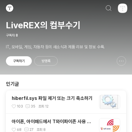
검색하기
티스토리
LiveREX의 컴부수기
구독자
8
IT, 모바일, 게임, 자동차 등의 새소식과 제품 리뷰 및 정보 수록.
구독하기
방명록
신고하기 레이어
열기
인기글
hiberfil.sys 파일 제거 또는 크기 축소하기
103
35
조회
12
아이폰, 아이패드에서 T와이파이존 사용 방
법
68
27
조회
8