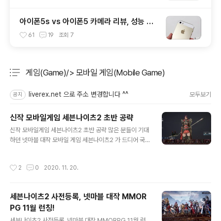
아이폰5s vs 아이폰5 카메라 리뷰, 성능 및
화질 비교 테스트 후기
61
19
조회
7
게임(Game)/> 모바일 게임(Mobile Game)
분류 전체보기
주요 글 목록
liverex.net 으로 주소 변경합니다 ^^
모두보기
공지
신작 모바일게임 세븐나이츠2 초반 공략
글 내용
신작 모바일게임 세븐나이츠2 초반 공략 많은 분들이 기대
하던 넷마블 대작 모바일 게임 세븐나이츠2 가 드디어 국
내에 정식으로 서비스를 시작했습니다. 이미 많은 분들이
소식을 접하고 플레이 중이신 걸로 알고 있는데요. 그걸 어
작성시간
2
0
2020. 11. 20.
찌 아느냐? 애플 앱스토어 런칭 6시간 만에 매출 1위 / 양
대마켓 인기 1위 등 대세라고 하기에 부족함이 없는 분위기
를 보여주고 있거든요. 세븐나이츠2 는 예전에도 소개드렸
세븐나이츠2 사전등록, 넷마블 대작 MMOR
듯 전작의 20년 후 세계관을 그리면서 세븐나이츠 루디를
PG 11월 런칭!
찾아 나서는 여명 용병단 이야기로 시작하게 되는데, 언리
글 내용
얼 엔진4를 기반으로 하면서 그래픽 퀄리티가 가히 압권이
세븐나이츠2 사전등록, 넷마블 대작 MMORPG 11월 런