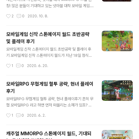
라는 말이 어울릴 정도의 수준을 보여주고 있는게 특징이
칭! 많은 분들이 기대하고 있는 넷마블 대작 모바일 게임.
기도 합니다. 그 간단한 플레이 후기와 함께 초반 공략 팁을
세븐나이츠2 가 드디어 사전등록을 시작했습니다. 더불어,
작성시간
2
0
2020. 10. 8.
전해드릴게요. 앞서 언급했지만, ..
아는 분들도 있겠지만 지난 7일에는 온라인 쇼케이스 역시
진행됐는데요. 국내 1천만 다운로드, 약 5천만명에 육박하
는 전 세계 이용자 수를 자랑하는 전작 세븐나이츠를 잇는
모바일게임 신작 스톤에이지 월드 초반공략
후속작은 과연 어떤 모습을 보이고 있을까요? 그 내용과 함
및 플레이 후기
께 사전등록에 대한 정보를 간단히 정리해 보겠습니다. 세
글 내용
븐나이츠2 는 전작의 20년 뒤 이야기를 담고 있는게 특징
모바일게임 신작 스톤에이지 월드 초반공략 및 플레이 후
입니다. 그렇다 보니 기존 캐릭터들이 그대로 등장하기도
기 모바일게임 신작 스톤에이지 월드가 지난 18일 정식으
하고 새로운 캐릭터가 추가되기도 했습니다. 그런데.. 공개
로 런칭을 했습니다. 이미 CF 등 다양한 루트를 통해 이 녀
작성시간
1
0
2020. 6. 20.
된 영상을 보고 있으면 무언가 궁금증을 자아내는 전개가
석에 대한 소식을 접하고 있던지라 곧장 궁금한 마음에 설
담겨 있네요. 괜한 스포가 될..
치 및 플레이를 해 봤는데요. 출시 후 하루도 안된 시점에
양대 마켓 인기 1위를 기록할 정도로 주목을 받고 있는 스
모바일RPG 무협게임 혈투 공략, 현녀 플레이
톤에이지 월드. 석기시대와 판타지를 섞으며 아기자기한
후기
그래픽 연출성 등으로 기존MMORPG 장르와 차별화를
글 내용
꾀했다는 평가가 많은데, 어떤 재미가 있는지 직접 플레이
모바일RPG 무협게임 혈투 공략, 현녀 플레이후기 흔히 무
해 보았습니다. 스톤에이지 월드는 남녀노소 누구나 가볍
협 모바일RPG 라고 하면 먼저 떠올리는 소재가 있죠? 삼
게 즐길 수 있는 캐주얼한 느낌을 보이고 있습니다. 설치 후
국지, 서유기 등.. 그만큼 익숙하다는 장점도 있지만 또 어
작성시간
1
0
2020. 6. 2.
그래픽만 보더라도 이를 바로 확인할 수 있는데요. MMOR
떤 의미에서는 식상함이 크게 다가오는 것도 사실입니다.
PG 장르인 만큼 기본적인 진행 방..
해서 조금은 다른 소재를 찾는 이들도 적지 않은 게 사실인
데요. 오늘 소개드릴 '혈투'는 그런 분들께 꼭 어울리는 게
캐주얼 MMORPG 스톤에이지 월드, 기대되
임이 아닐까 싶네요. 수나라에서 당나라로 넘어가는 과정