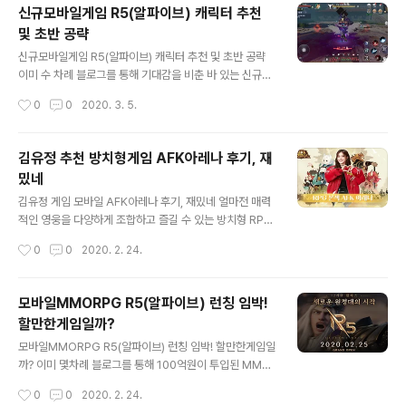
임은 그 중 전국시대를 평정한 제육천마왕 오다 노부나가,
신규모바일게임 R5(알파이브) 캐릭터 추천
용맹함과 뛰어난 전술로 이름 높은 에치고의 용 우에스기
및 초반 공략
겐신 등을 직접 만나볼 수 있음은 물론 각기 다른 특징을 활
글 내용
용해 전략적으로 전투에 활용할 수 있는 모바일 SLG 전란
신규모바일게임 R5(알파이브) 캐릭터 추천 및 초반 공략
천하쟁패입니다. 아래 영상을 통해 해당 게임이 대략적으
이미 수 차례 블로그를 통해 기대감을 비춘 바 있는 신규모
로 어떤 느낌을 갖는지 짐작해 볼 수 있는데요. 평소 역사를
바일게임 R5(알파이브)가 드디어 런칭을 했습니다. 저 뿐
작성시간
0
0
2020. 3. 5.
바탕으로 한 게임을 즐기던 분들이라면 실존했던 장수 / 영
만 아니라 많은 분들이 곧장 설치를 하고, 플레이를 이어가
토 / 세계관을 토대로 하..
고 있으리라 생각되는데요. 전직을 포함해 12개 클래스와
다양한 파티 플레이가 특징으로 꼽히는 R5. 그런데, 해당
김유정 추천 방치형게임 AFK아레나 후기, 재
게임은 오히려 또 다른 부분에서 색다른 매력을 엿볼 수 있
밌네
었습니다. 모바일 게임이지만 자체적으로 PC로 플레이가
글 내용
가능하다는 점이 꽤 흥미롭더군요. 현재 57레벨 남짓 캐릭
김유정 게임 모바일 AFK아레나 후기, 재밌네 얼마전 매력
터를 육성해가고 있는데요. 플레이 후기를 전해드리겠습니
적인 영웅을 다양하게 조합하고 즐길 수 있는 방치형 RPG
다. 아무래도 좀 더 큰 화면으로 게임을 하는 게 좋다 보니
게임, AFK 아레나의 사전예약 및 런칭 관련 소식을 전해드
작성시간
0
0
2020. 2. 24.
전 PC로 플레이를 했는데요. 한가지 알아두셔야 할 건, PC
린 바 있습니다. 배우 김유정이 홍보 모델로 활동하면서 더
로 플레이를 하려면 먼..
주목을 받기도 한 해당 게임이 드디어 국내 런칭을 했습니
다. 이미 아는 분들도 있겠지만, AFK아레나는 그 특유의
모바일MMORPG R5(알파이브) 런칭 임박!
재미와 편하게 즐길 수 있는 특징 덕분에 국내는 물론이고
할만한게임일까?
해외에서도 좋은 반응을 얻고 있는데요. 알려진 바로, 중국
글 내용
에서는 런칭 후 곧장 매출 순위 2위를 기록했을 정도라고
모바일MMORPG R5(알파이브) 런칭 임박! 할만한게임일
합니다. 해외에서 얼마나 좋은 반응인지는, 유튜브를 통해
까? 이미 몇차례 블로그를 통해 100억원이 투입된 MMO
AFK Arena를 검색해보기만 해도 알 수가 있어요. 플레이
RPG 대작 게임. 'R5(알파이브)'가 곧 출시를 앞두고 있다
작성시간
0
0
2020. 2. 24.
팁 등에 대한 엄청난 이야기들이.. 국내는? 인기 1위와 매출
는 소식을 드린 바 있습니다. 저 뿐만 아니라 많은 분들이