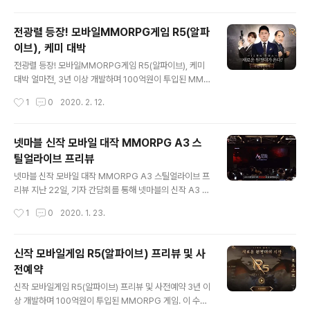
순위 4위..
그 출시를 기다리지 않았을까 하는 생각이 드는데요. 드디
어, 기다리고 또 기다렸던 런칭 일정이 공개되었습니다. 오
전광렬 등장! 모바일MMORPG게임 R5(알파
는 2월 25일! 정식으로 서비스가 시작된다고 하네요. 얼마
이브), 케미 대박
나 많은 분들이 R5(알파이브)의 런칭을 기다렸느냐? 사전
글 내용
예약자 숫자만 보더라도 짐작이 되실 겁니다. 70만명 이상
전광렬 등장! 모바일MMORPG게임 R5(알파이브), 케미
이 참여를 했다고 해요. 어마무시하죠? 다양한 레이드를 바
대박 얼마전, 3년 이상 개발하며 100억원이 투입된 MMO
탕으로 한 컨텐츠, 여러 직업군 등 많은 요소들이 RPG를
RPG 대작 게임. 'R5(알파이브)'가 곧 출시할 거라는 소식
작성시간
1
0
2020. 2. 12.
즐기는 이들의 호기심을 자극하지 않았나 생각이 되는데
을 전해드린 바 있습니다. R5(알파이브)는 보스전, 길드전,
요. 이에 본문에서는 ..
진영전, 서버전 등 치열한 전투를 펼칠 수 있는 5개의 레이
드가 준비되어 있어서 더 화제가 되고 있는데요. 지금까지
넷마블 신작 모바일 대작 MMORPG A3 스
볼 수 없었던 RAID5를 의미하는 'R5' 그런데, 한편으로 더
틸얼라이브 프리뷰
주목을 받는 건 모바일 MMORPG게임 R5(알파이브)의
글 내용
공식 모델로 배우 전광렬, 장광, 김슬기 씨가 등장했기 때문
넷마블 신작 모바일 대작 MMORPG A3 스틸얼라이브 프
이 아닐까 싶기도 합니다. ‘거너 팀장’의 역할을 소화한 김
리뷰 지난 22일, 기자 간담회를 통해 넷마블의 신작 A3 스
슬기, '보스' 역의 장광 씨가 등장하면서 더 보는 재미를 높
틸얼라이브의 사전등록 소식과 함께 정식 출시 관련 일정
작성시간
1
0
2020. 1. 23.
이고 있죠. 개인적으로는 던전의 주인, 보스 장광 ..
에 대해 밝혔습니다. 뿐만 아니라 해당 게임이 어떤 특징을
갖는지 등도 소개가 되었는데요. 소개된 내용들을 보면, A
3 스틸얼라이브는 장르에서부터 차별화하려고 노력한 게
신작 모바일게임 R5(알파이브) 프리뷰 및 사
임이라고 합니다. MMORPG와 최근 ‘핫’한 게임 장르인
전예약
배틀로얄을 접목한 것이 특징인데요. 2002년 출시한 PC
글 내용
온라인 게임 ‘A3 온라인’ IP를 활용해 만든 신작, A3 스틸
신작 모바일게임 R5(알파이브) 프리뷰 및 사전예약 3년 이
얼라이브가 과연 어떤 모습을 갖는지 지금부터 소개해 드
상 개발하며 100억원이 투입된 MMORPG 게임. 이 수치