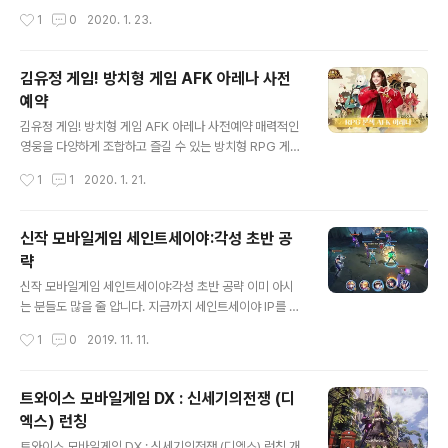
릴게요. 먼저 시선을 끄는 건 '세계관'입니다. IP를 대표하
만 보더라도 대작 느낌이 물씬 나는 신작모바일 게임 'R5
작성시간
1
0
2020. 1. 23.
는 히로인 ‘레디안’을 중심으로 하는 새 이야기를 담았다고
(알파이브)'가 출시를 앞두고 있다는 소식입니다. 현재 사
하는데요. ‘엔카..
전예약을 진행 중에 있는데요. 이 부분에 대해서는 좀 더 아
래에서 살펴보는 것으로 하고.. 알려진 바에 따르면 R5(알
김유정 게임! 방치형 게임 AFK 아레나 사전
파이브)는 보스전, 길드전, 진영전, 서버전 등 치열한 전투
예약
를 펼칠 수 있는 5개의 레이드가 준비되어 있다고 합니다.
글 내용
즉, 이용자 입장에서 즐길 수 있는 것들도 가득하다는 의미
김유정 게임! 방치형 게임 AFK 아레나 사전예약 매력적인
죠. R5(알파이브)에서 선택할 수 있는 직업은 6개가 있는
영웅을 다양하게 조합하고 즐길 수 있는 방치형 RPG 게임
데요. 뱀파이어, 로그, 거너, 위자드, 미니스터, 나이트이며,
으로 알려져 있는 'AFK 아레나(AFK Arena)'. 현재 국내
작성시간
1
1
2020. 1. 21.
이 직업들은 2차 전직 후 총 12개의 클래스로 즐길 수 있습
출시를 앞두고 사전예약을 진행하고 있다는 소식 알고 계
니..
셨나요? 워낙 글로벌 시장에서 인기가 좋았던 모바일 게임
인 만큼 이미 AFK아레나(AFK Arena)에 대해서 잘 알고
신작 모바일게임 세인트세이야:각성 초반 공
있거나 혹은 그 출시만을 기다려 온 분들 많을 줄 압니다.
략
이에 본문에서는 AFK 아레나(AFK Arena)에 대한 내용
글 내용
을 풀어보려 해요. 이미 아는 분들도 많을 듯 한데.. 해당 게
신작 모바일게임 세인트세이야:각성 초반 공략 이미 아시
임이 최근 더 주목을 받는 이유가 있습니다. ▼ 바로 국내
는 분들도 많을 줄 압니다. 지금까지 세인트세이야 IP를 활
출시 홍보모델로 '김유정'을 발탁했다는 사실 때문이죠. 어
용하여 다양한 모바일게임들이 공개된 바 있었죠? 그런데,
작성시간
1
0
2019. 11. 11.
느 순간부터 모바일 게임이 런칭할 때면 어떤 모델이 홍보..
기존의 것들 그 이상의 퀄리티를 보이며 화제가 되고 있는
모바일 게임이 있습니다. 턴제 방식의 수집형 액션RPG 게
임. 원작 애니메이션 IP를 활용한 세인트세이야:각성이 그
트와이스 모바일게임 DX : 신세기의전쟁 (디
겁니다. 출장 등을 다녀오며 살짝 시작했다가 요즘 며칠동
엑스) 런칭
안 꾸준히 플레이를 하고 있는 녀석이기도 한데요. 어떤 특
글 내용
징이 있는지, 직접 경험해 본 느낌은 어떤지 지금부터 알려
트와이스 모바일게임 DX : 신세기의전쟁 (디엑스) 런칭 개