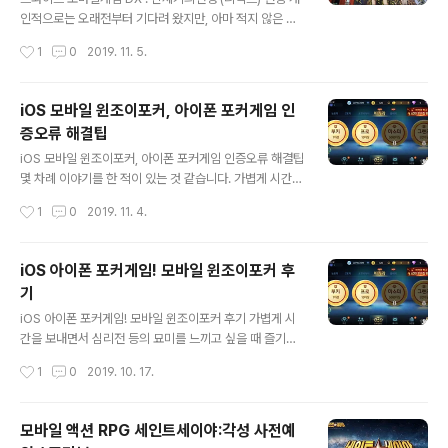
드리겠습니다. 동시에 초반에 알아두시면 좋은 내용들도..
인적으로는 오래전부터 기다려 왔지만, 아마 적지 않은 분
앞서 잠깐 말했지만, 이 녀석은 턴제RPG입니다. 쉽게 말해
들이 TV CF 후에 더 관심을 갖게 된 모바일 게임이 아닐까
작성시간
1
0
2019. 11. 5.
전략적인 측면을 강조하면서 스토리를 제대로 풀지 못하는
싶습니다. 트와이스 게임으로 불리고 있기도 한 'DX : 신세
경우가 많은 장르죠!? ▼ ..
기의전쟁 (디엑스)'가 바로 그것인데요. 아시는 분들도 있
겠지만, 이 녀석은 익히 화려한 그래픽과 고퀄리티의 커스
iOS 모바일 윈조이포커, 아이폰 포커게임 인
터마이징 그리고 다양한 콘텐츠로 좋은 반응을 얻은 바 있
증오류 해결팁
죠? 저 역시 호기심 가득한 마음으로 직접 플레이를 해 봤
글 내용
습니다. 어떤 모습을 보이는지 지금부터 소개해 드릴게요.
iOS 모바일 윈조이포커, 아이폰 포커게임 인증오류 해결팁
참고로, 아래는 트와이스가 나오는 홍보 영상입니다. 디엑
몇 차례 이야기를 한 적이 있는 것 같습니다. 가볍게 시간을
스 캐릭터들이 사용하는 무기를 CG로 활용하는 모습이 꽤
보내면 심리전 등의 묘미를 느끼고 싶을 때 즐기는 것으로
작성시간
1
0
2019. 11. 4.
눈길을 끄는데요. 관심있는 분들은 한번 감상해 보세요~
카드게임을 언급한 적이 있는데요. 그 대표주자로 말한 게
먼저, DX : 신세기의..
바로 윈조이포커입니다. 그런데, 많은 분들이 아시겠지만
저 같은 경우 메인으로 쓰는 디바이스가 아이폰. 즉, iOS
iOS 아이폰 포커게임! 모바일 윈조이포커 후
기반이란 말이죠?! 이런 이유로 지금까지는 관련된 즐거움
기
을 찾고자 할 때면 안드로이드 기반의 서브폰을 늘 가방 등
글 내용
지에서 꺼내야 했던 게 사실. 하지만, 이제는 아이폰 유저도
iOS 아이폰 포커게임! 모바일 윈조이포커 후기 가볍게 시
방금 말한 모바일 윈조이포커를 바로 플레이할 수가 있어
간을 보내면서 심리전 등의 묘미를 느끼고 싶을 때 즐기는
요! 메인으로 쓰던 기기에 바로 설치해서 플레이를 해 보았
것으로 카드게임을 언급한 적이 있는데요. 그 대표주자로
작성시간
1
0
2019. 10. 17.
습니다. ▼ 요즘 모바일 게임에서 자주 보이는 그런 화려한
말한 게 바로 윈조이포커입니다. 그런데, 많은 분들이 아시
그래픽이나 스킬 이..
겠지만 저 같은 경우 메인으로 쓰는 디바이스가 아이폰. 즉,
iOS 기반이란 말이죠?! 이런 이유로 지금까지는 관련된 즐
모바일 액션 RPG 세인트세이야:각성 사전예
거움을 찾고자 할 때면 안드로이드 기반의 서브폰을 늘 휴