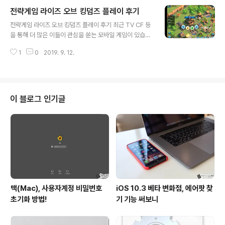
아져 나오다 보니 제대로 빛을 보기도 전에 사라져 버리는
전략게임 라이즈 오브 킹덤즈 플레이 후기
서비스가 많은 것 또한 사실이죠. 그렇다 보니 모바일 게임
글 내용
을 즐기는 분들이라면 그중에서 믿고 플레이할 수 있는 '기
전략게임 라이즈 오브 킹덤즈 플레이 후기 최근 TV CF 등
대작'이라 손꼽히는 것들을 자연스럽게 찾게 되고, 새롭게
을 통해 더 많은 이들이 관심을 쏟는 모바일 게임이 있습니
출시되는 게임들의 차별화된 포인트에서 전에 없던 재미를
다. 사전예약 당시부터 상당히 주목을 받았던 '라이즈 오브
경험하며 게임을 즐기고, 이 이상의 즐거움을 안겨줄 새로
1
0
2019. 9. 12.
킹덤즈'가 그것인데요. 정통 SLG 장르로 그 특유의 재미와
운 게임이 출시되기를 기대하실 텐데요.. 2019년 하반기,
전략적 요소가 잘 녹아 있는게 특징으로 알려져 있죠? 그렇
이런 기대감을 안기는..
다고 해서 여타 비슷한 류와 비슷하냐 하면 그렇지는 않습
니다. 어떤 특징이 있는지, 지금부터 소개해 드리도록 할게
요. 라이즈오브킹덤즈연구소 라이즈오브킹덤즈 한국인 최
이 블로그 인기글
초 국왕! 한국 최대연맹! 한국인 랭킹1위와 함께 즐기는 라
이즈오브킹덤 연구소 입니다. 초보자 공략 및 화려한 전쟁
영상 등 다양한 컨텐츠를 소개합니다. 연구소 조직도 연구
소장: #1274 아이유 선생님 연구원: #1274 두루미, 조조
(BBO) 연구원 ..
맥(Mac), 사용자계정 비밀번호
iOS 10.3 베타 변화점, 에어팟 찾
초기화 방법!
기 기능 써보니