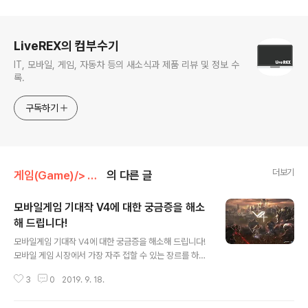
로그 정보
LiveREX의 컴부수기
IT, 모바일, 게임, 자동차 등의 새소식과 제품 리뷰 및 정보 수
록.
구독하기
더보기
게임(Game)/> 모바일 게임(Mobile Game)
의 다른 글
모바일게임 기대작 V4에 대한 궁금증을 해소
해 드립니다!
글 내용
모바일게임 기대작 V4에 대한 궁금증을 해소해 드립니다!
모바일 게임 시장에서 가장 자주 접할 수 있는 장르를 하나
꼽으라면, 단연 MMORPG가 아닐까 싶습니다. 말인 즉슨,
3
0
2019. 9. 18.
그 만큼 시장에서 호응을 얻는 장르라는 방증이 아닐까 싶
은데요. 그렇지만, 이런 배경 탓에 워낙 많은 경쟁작들이 쏟