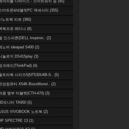
 웨어러블 디바이스 - 스마트워치 등
(45)
 스마트폰&태블릿PC 액세서리
(355)
/노트북 리뷰
(380)
 맥북프로 레티나
(8)
델 인스피론(DELL Inspiron..
(2)
레노버 ideapad S400
(2)
시놀로지 DS415play
(3)
씽크패드(ThinkPad)
(4)
 울트라북 시리즈5(NT530U4B-S..
(5)
한성컴퓨터 X54K-BossMonst..
(2)
 와콤 뱀부 타블렛(CTH-470)
(3)
 3D모니터 TA950
(5)
 ASUS VIVOBOOK 노트북
(2)
HP SPECTRE 13
(1)