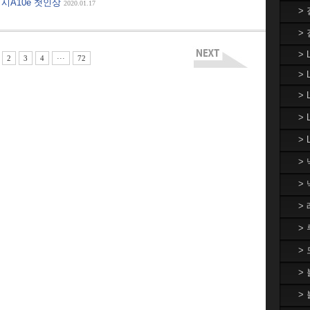
럭시A10e 첫인상
2020.01.17
>
>
> 
2
3
4
···
72
> 
>
>
> 
>
>
>
>
>
>
>