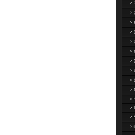
>
>
>
> 
>
>
>
>
>
>
> 
> 
>
> 