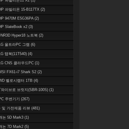
 HP 파빌리온11 X2
(1)
HP 파빌리온 15-B117TX
(2)
HP 9470M E5G36PA
(2)
HP SlateBook x2
(3)
JNR3D Hyper18 노트북
(2)
 LG 울트라PC 그램
(6)
LG 탭북(11T540)
(4)
 LG CNS 클라우드PC
(1)
MSI FX61-i7 Shark S2
(2)
 WD 벨로시랩터 1TB
(4)
 T와이브로 브릿지(SBR-100S)
(1)
 PC 주변기기
(267)
 및 가전제품 리뷰
(481)
캐논 5D Mark3
(1)
캐논 7D Mark2
(5)