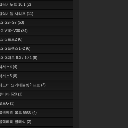
 갤럭시노트 10.1
(2)
 갤럭시탭 시리즈
(11)
LG G2~G7
(53)
LG V10~V30
(34)
 LG G프로2
(6)
 LG G플렉스1~2
(6)
LG G패드 8.3 / 10.1
(8)
 넥서스4
(4)
 넥서스5
(8)
 레노버 요가태블릿2 프로
(3)
 루미아 620
(1)
 모토G
(3)
 블랙베리 볼드 9900
(4)
 블랙베리 클래식
(2)