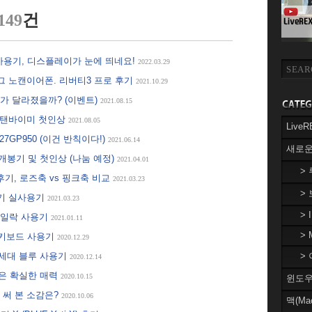
149
건
 사용기, 디스플레이가 눈에 띄네요!
2022.03.29
그 노캔이어폰. 리버티3 프로 후기
2021.10.29
뭐가 달라졌을까? (이벤트)
2021.08.15
 스탠바이미 첫인상
2021.08.05
Liv
7GP950 (이건 반칙이다!)
2021.06.14
새로운
개봉기 및 첫인상 (나눔 예정)
2021.04.01
>
기, 로즈축 vs 핑크축 비교
2021.03.23
>
소기 실사용기
2021.03.23
> 
 라일락 사용기
2021.01.11
> 
계식키보드 사용기
2020.12.29
2세대 블루 사용기
> 
2020.12.14
스킹은 확실한 매력
2020.10.15
윈도우(
로 써 본 소감은?
2020.10.06
맥(Ma