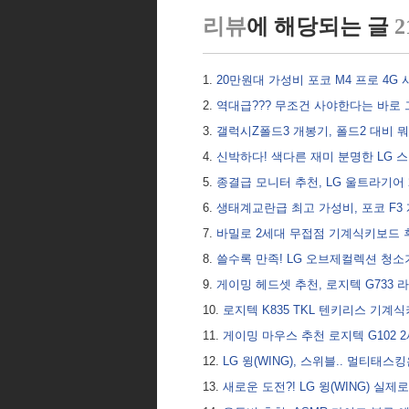
리뷰
에 해당되는 글
2
20만원대 가성비 포코 M4 프로 4G
역대급??? 무조건 사야한다는 바로 
갤럭시Z폴드3 개봉기, 폴드2 대비 
신박하다! 색다른 재미 분명한 LG
종결급 모니터 추천, LG 울트라기어 2
생태계교란급 최고 가성비, 포코 F3 
바밀로 2세대 무접점 기계식키보드 후
쓸수록 만족! LG 오브제컬렉션 청
게이밍 헤드셋 추천, 로지텍 G733
로지텍 K835 TKL 텐키리스 기
게이밍 마우스 추천 로지텍 G102 
LG 윙(WING), 스위블.. 멀티태
새로운 도전?! LG 윙(WING) 실제