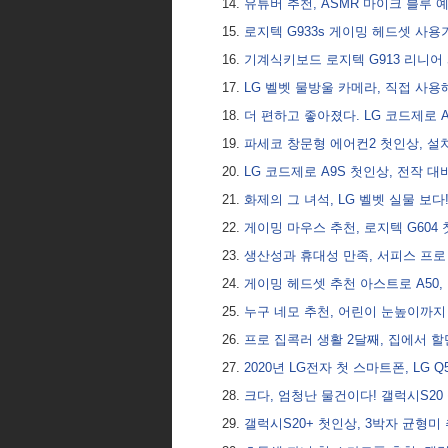
유튜버 추천, ASMR 마이크 블루 예티 
로지텍 G933s 게이밍 헤드셋 사용
기계식키보드 로지텍 G913 리니어 
LG 벨벳 물방울 카메라, 직접 사
더 편하고 좋아졌다. LG 코드제로 
파세코 창문형 에어컨2 첫인상, 설치
LG 코드제로 A9S 첫인상, 전작 
화제의 그 녀석, LG 벨벳 실물 보다
게이밍 마우스 추천, 로지텍 G604
생산성과 휴대성 만족, 서피스 프로
게이밍 헤드셋 추천 아스트로 A50,
누구 네모 추천, 어린이 눈높이까
프로 집콕러 생활 2달째, 집에서 할만
2020년 LG전자 첫 스마트폰, LG 
크다, 엄청난 물건이다! 갤럭시S2
갤럭시S20+ 첫인상, 3박자 균형미 