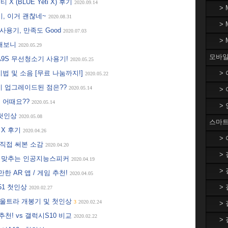
X (BLUE Yeti X) 후기
2020.09.14
>
기, 이거 괜찮네~
2020.08.31
>
사용기, 만족도 Good
2020.07.03
>
용해보니
2020.05.29
모바일
A9S 무선청소기 사용기!
2020.05.25
법 및 소음 [무료 나눔까지!]
>
2020.05.22
대비 업그레이드된 점은??
2020.05.14
>
! 어때요??
2020.05.14
>
 첫인상
2020.05.08
스마트
 X 후기
2020.04.26
>
 직접 써본 소감
2020.04.20
>
지 맞추는 인공지능스피커
2020.04.19
>
한 AR 앱 / 게임 추천!
2020.04.05
Q51 첫인상
>
2020.02.27
0 울트라 개봉기 및 첫인상
3
2020.02.24
>
추천! vs 갤럭시S10 비교
2020.02.22
>