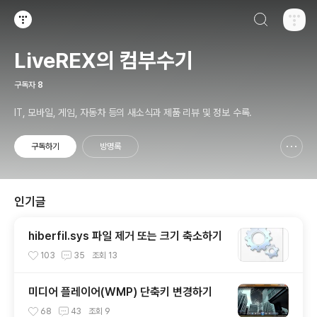
검색하기
티스토리
LiveREX의 컴부수기
구독자
8
IT, 모바일, 게임, 자동차 등의 새소식과 제품 리뷰 및 정보 수록.
구독하기
방명록
신고하기 레이어
열기
인기글
hiberfil.sys 파일 제거 또는 크기 축소하기
103
35
조회
13
미디어 플레이어(WMP) 단축키 변경하기
68
43
조회
9