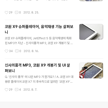
은 동강)를 자주 듣는 수험생이나 토익/토플 등 외국어 공
로 다가오는 부분 때문에 그렇게 받아들이시는게 아닌가
부를 주로 하는 분들에게 유용한 기기라고 하면 어떻게 생
싶네요. 그렇다면, 단순 음악감상을 위한 MP3P 로의 활용
작성시간
29
0
2012. 8. 25.
각되시나요?! 이전에도 언급한 적 있지만 코원 X9 의 4.3
이 아닌 코원 X9 슈퍼플레이어의 4.3인치 디스플레이를
인치 디스플레이는 동영상을 감상하는데 꽤 매력적으로 다
활용하기에 좋을만한 기능에는 어떤 것들..
가올 수 있는데요. 하지만 다들 아시는 것처럼 해상도(480
코원 X9 슈퍼플레이어, 음악재생 기능 살펴보
x272)가 심각하다 할 정도로 아쉬움을 남기죠. 그렇다고
니
이런 크기의 기기를 단순히 음장용으로만 사용하기에는 그
글 내용
크기 등에서 딜레마가 오는 것도 사실입니다. 그렇다면 이
코원 X9 슈퍼플레이어, JetEffect 5 등 음악재생에 특화
런 디스플레이를 활용할만한 적절한 방법으로는 뭐가 있을
된 MP3?! 지난 - 신사의품격 MP3, 코원 X9 개봉기 및 UI
까요?! 이래저래 생각을 해 보니 인터넷 강의마다 차이가
살펴보니 - 포스팅에서 코원 X9 슈퍼플레이어의 외형 디
작성시간
34
0
2012. 8. 16.
있을 수는 있겠지만 일반..
자인, 인터페이스 등을 살펴보고 이와 관련하여 개인적으
로 느낀 장점과 단점을 정리했었는데요. 이번에는 코원 X9
의 메인 기능이라 할 수 있는 음악재생과 관련된 내용을 살
신사의품격 MP3, 코원 X9 개봉기 및 UI 살
펴볼텐데요. 사실 코원 제품의 음악 재생기능이라고 하면
펴보니
그들만의 독자적인 음장효과인 '제트이펙트' 를 빼놓을 수
글 내용
없죠?! 이와 관련해서는 이미 처음으로 제트이펙트(JetEff
Q. '신사의 품격' 에 나온 MP3 가 뭔가요? / A. 코원 X9 대
ect) 5.0 이 적용되어 출시된 코원 Z2 를 소개하면서 소개
용량 플레이어 코원 X7 의 후속작으로 알려진 '코원 X9'
를 한 적이 있는데요. 아래에서 다시 한번 말씀을 드리겠지
얼마전 출시가 되었는데요. 출시전에는 IT 관련 커뮤니티
작성시간
29
4
2012. 8. 7.
만 현장감 및 공간감 있는 잔향효과를 주는 리버브(Reve..
를 살펴보면 유저들 사이에서 코원 X9 에 거는 기대감이
상당했었습니다. 하지만, 막상 출시가 되고 스펙 등이 공개
된 이후에는 회의적인 반응이 상당히 많았는데요. 이런 반
응이 나오게 된 대표적인 이유라고 한다면... 한마디로 '시