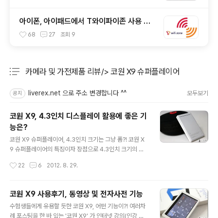
아이폰, 아이패드에서 T와이파이존 사용 방
법
68
27
조회
9
카메라 및 가전제품 리뷰/> 코원 X9 슈퍼플레이어
분류 전체보기
주요 글 목록
liverex.net 으로 주소 변경합니다 ^^
모두보기
공지
코원 X9, 4.3인치 디스플레이 활용에 좋은 기
능은?
글 내용
코원 X9 슈퍼플레이어, 4.3인치 크기는 그냥 폼?! 코원 X
9 슈퍼플레이어의 특징이자 장점으로 4.3인치 크기의 디
스플레이를 꼽는 분들이 계신데요. 아이러니 하게도 이와
작성시간
22
6
2012. 8. 29.
동시에 이 크기를 단점을 지목하는 유저들도 다수 있습니
다. 어떤 기기를 사용하다보면 특정 기능이 누군가에는 유
용하게 사용될 수가 있고, 누군가에게는 불필요한 부분으
코원 X9 사용후기, 동영상 및 전자사전 기능
로 다가오기도 하는지라 무조건 좋다고는 할 수 없는 것이
글 내용
수험생들에게 유용할 듯한 코원 X9, 어떤 기능이?! 여러차
사실인데요. 아무래도 코원 X9 를 주로 음장용으로 사용하
례 포스팅을 한 바 있는 '코원 X9' 가 인터넷 강의(인강 혹
는 분들의 입장에서는 휴대성 측면에서 마이너스적인 요소