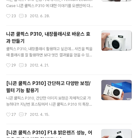
을 부착해 보았습니다.이에 쿨픽스 P310 스타일리시 스킨
Case 니콘 쿨픽스 P310 에 대한 이야기를 오랜만에 다루
개봉기 및 사용후기 / 리뷰를 통해 차후 이 제품을 사용하고
는 듯 합니다. P310 을 사용하시는 분들이라면 익히 알고
작성시간
23
3
2012. 6. 28.
자 하는 분들에게 도움이 되는 정보를 드릴까하여 포스팅
계셨을거라 생각되는데요. 지난 5월말까지 쿨픽스 P310
을 남깁니다. 총 4가지..
을 구매한 고객 가운데 6월 4일까지 정품 등록을 완료한
고객에게 니콘에서 전용 가죽케이스(Premium Leather
니콘 쿨픽스 P310, 내장플래시로 바운스 효
Case)를 제공하는 이벤트를 진행했었습니다. 저 같은 경
과 만들기
우는 P310 체험단 활동을 완료하고 제품을 증정받았던터
글 내용
라 해당 기간 동안 정품 등록을 했었는데요. 그리고는 잊고
쿨픽스 P310, 내장플래시 활용하고 싶은데... 사진을 찍을
있다가 얼마전 케이스를 받았고, 이제서야 P310 가죽케이
때 플래시를 잘 활용하면 보다 멋진 결과물을 얻을 수 있는
스 관련 리뷰 및 사용후기를 남기게 되었네요. P310 전용
데요. 보통 플래시는 밤에만 혹은 어두운 곳에서만 이용하
작성시간
29
3
2012. 4. 21.
가죽케이스에 대한 첫 인상은 위 이미지에서 보시는 것처
는 것으로 인식하는 분들이 많이 계신데 사실은 그렇지가
럼..
않습니다. 밝은 곳이나 낮에 촬영을 할 때도 플래시를 활용
하면 좋은데요. 관련된 내용에 대해 본문에서 모두 다룬다
[니콘 쿨픽스 P310] 간단하고 다양한 보정/
는 것은 거의 불가능하기에 포털 등에서 검색을 해보시면
필터 기능 활용기
도움이 될 듯 하네요. 그런데, DSLR 등 각종 카메라에 포
글 내용
함되어 있는 내장플래시를 이용하면 보다 멋진 결과물을
니콘 쿨픽스 P310, 간단한 이미지 보정은 자체적으로 가
얻어 볼까 하고 활용을 했음에도 오히려 이상한 사진을 얻
능하다?! 지난번 포스팅에서 니콘 쿨픽스 P310 의 특장점
는 경우가 많습니다. 내장플래시의 빛이 일반적으로 직선
이 되는 부분 중 개방 F값이 1.8 인 밝은 렌즈에 대해 살펴
작성시간
27
7
2012. 4. 15.
으로 뿌려지다보니 빛을 받은 곳만 밝게 나오고 나머지 부
보았는데요. 이번 글에서도 역시 P310 의 특징적인 기능
분은 어둡게 나와서 인물 사진의 경..
을 소개하려고 합니다. 혹시 개봉기 등 P310 에 대한 다양
한 정보가 궁금하신 분들은 아래 링크를 참고하세요. [니콘
[니콘 쿨픽스 P310] F1.8 밝은렌즈 성능, 어
쿨픽스 P310 관련 포스팅] > 니콘 쿨픽스 P310 개봉기,