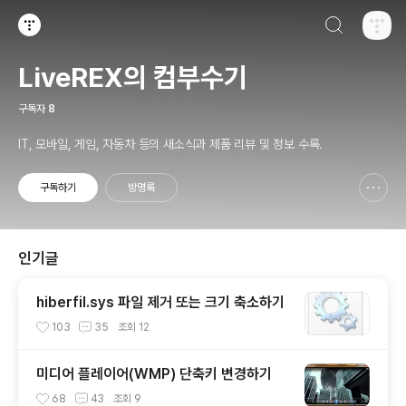
검색하기
티스토리
LiveREX의 컴부수기
구독자
8
IT, 모바일, 게임, 자동차 등의 새소식과 제품 리뷰 및 정보 수록.
구독하기
방명록
신고하기 레이어
열기
인기글
hiberfil.sys 파일 제거 또는 크기 축소하기
103
35
조회
12
미디어 플레이어(WMP) 단축키 변경하기
68
43
조회
9