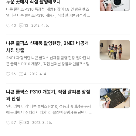
두운 곳에서 직접 촬영해보니
직접 살펴본 장점과 단점 > 니콘 쿨픽스 신제품 촬영현장,
글 내용
2NE1 비공개사진 방출 > [니콘 쿨픽스 P310] F1.8 밝은
니콘 쿨픽스 P310 특장점, 개방 F 값이 1.8 인 밝은 렌즈
렌즈 성능, 어두운 곳에서 직접 촬영해보니 저도 그렇지만
얼마전 니콘 쿨픽스 P310 개봉기, 직접 살펴본 장점과 단
대부분의 분들이 DSLR 등 카메라로 사진을 촬영하고 나
점 포스팅을 통해 '산다라박 디카' 라 불리는 [니콘 쿨픽스
작성시간
40
13
2012. 4. 5.
면, 포토샵(Photoshop) 같은 프로그램을 이용해..
P310 화이트] 의 특징에 대해 소개했었는데요. 기억하시
는지 모르겠지만, 위 글에서 언급했던 특징 중에 개방 F 값
이 1.8 인 밝은 렌즈를 채택하여 야경이나 어두운 곳에서도
니콘 쿨픽스 신제품 촬영현장, 2NE1 비공개
제법 우수한 성능을 보여준다고 소개한 부분이 있었습니
사진 방출
다. DSLR 등 카메라에 대해 조금이라도 관심이 있는 분들
글 내용
이라면 최대 개방 조리개 값의 수치가 낮을수록 어떤 특징
2NE1 과 함께한 니콘 쿨픽스 신제품 촬영 현장 얼마전 니
이 있는지 아실 겁니다. 인물 사진을 찍거나 할 때 많이 활
콘 쿨픽스 P310 개봉기, 직접 살펴본 장점과 단점포스팅
용하시는 기능을 예로 들자면... F값이 낮을수록 '아웃 포커
을 통해 니콘 쿨픽스P310 제품에 대해 살펴보았는데요.
작성시간
26
4
2012. 4. 4.
싱' 이 더 잘 되는데요. 그 외에도 F값이 낮으면 더 밝은 사..
현재 니콘 쿨픽스 P310 을 이용한 촬영기 등 다른 포스팅
을 준비하고 있는데... 그전에 잠시 쉬어가는 코너(?)로 지
난주 2NE1 의 니콘 쿨픽스 신제품 스튜디오 촬영현장 모
니콘 쿨픽스 P310 개봉기, 직접 살펴본 장점
습을 여러분들께 소개도 할 겸 현장 사진 몇장을 담아보려
과 단점
합니다. 살펴보니 니콘 페이스북에서도 소개되고 있는 사
글 내용
진이던데요. 본문에는 니콘 페이스북 페이지에 공개되지
'산다라박 디카' 니콘 쿨픽스 P310, 성능과 휴대성을 동시
않은 미공개 사진도 여럿 있습니다. 혹시 2NE1 좋아하시
에 국내에서 '산다라박 디카' 라 불리며 유명세를 탔던 니콘
는 분들은 그냥 보기만 해도 흐뭇(?)하실 듯 하네요 ^^;;; 개
쿨픽스 P300 모델 아시죠? 그 P300 의 후속 모델인 니콘
작성시간
57
33
2012. 3. 26.
인적으로는 산다라박이 모델로 있는 P310 을 체험 중이라
쿨픽스 P310 모델이 출시를 앞두고 있는데요. 포털 등에
그런지 자꾸 그..
서 검색해 보면 관련해서 관심가지고 계신 분들이 얼마나