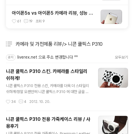
아이폰5s vs 아이폰5 카메라 리뷰, 성능 및
화질 비교 테스트 후기
61
19
조회
9
카메라 및 가전제품 리뷰/> 니콘 쿨픽스 P310
분류 전체보기
주요 글 목록
liverex.net 으로 주소 변경합니다 ^^
모두보기
공지
니콘 쿨픽스 P310 스킨. 카메라를 스타일리
쉬하게!
글 내용
니콘 쿨픽스 P310 전용 스킨, 카메라를 더욱 더 스타일리
쉬하게!정말 오랜만에 니콘 쿨픽스 P310 에 대한 글을 담
는 것 같습니다. 오늘 이야기할 내용은 카메라 성능이나 이
작성시간
34
4
2012. 10. 20.
를 통한 촬영 결과물 소개와는 관련이 없는데요. 그럼 왜 갑
자기 니콘 쿨픽스 P310 에 대한 이야기를 꺼냈느냐?! 이유
는 간단합니다. 최근 니콘에서 P310 전용 스킨을 출시했
니콘 쿨픽스 P310 전용 가죽케이스 리뷰 / 사
다고 하는데요. 이전에 체험단을 진행한 후 해당 기기를 와
용후기
이프에게 선물로 줬었는데 이참에 좀 더 스타일리쉬하게
글 내용
꾸며보면서 색다른 느낌으로 변화를 주고 싶어서 이 스킨
니콘 쿨픽스 P310 전용 가죽케이스, Premium Leather