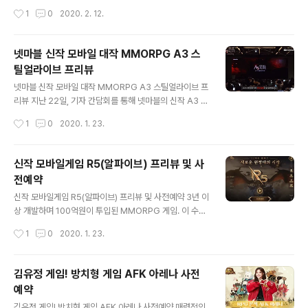
만, 그 이유는 캐릭터 이름을 원하는 대로 정할 수 있는 가
RPG 대작 게임. 'R5(알파이브)'가 곧 출시할 거라는 소식
작성시간
1
0
2020. 2. 12.
능성이 높기 때문입니다. 흔히, 선점한다고 말하기도 하
을 전해드린 바 있습니다. R5(알파이브)는 보스전, 길드전,
죠?! 캐릭터 사전 생성 이벤트는..
진영전, 서버전 등 치열한 전투를 펼칠 수 있는 5개의 레이
드가 준비되어 있어서 더 화제가 되고 있는데요. 지금까지
넷마블 신작 모바일 대작 MMORPG A3 스
볼 수 없었던 RAID5를 의미하는 'R5' 그런데, 한편으로 더
틸얼라이브 프리뷰
주목을 받는 건 모바일 MMORPG게임 R5(알파이브)의
글 내용
공식 모델로 배우 전광렬, 장광, 김슬기 씨가 등장했기 때문
넷마블 신작 모바일 대작 MMORPG A3 스틸얼라이브 프
이 아닐까 싶기도 합니다. ‘거너 팀장’의 역할을 소화한 김
리뷰 지난 22일, 기자 간담회를 통해 넷마블의 신작 A3 스
슬기, '보스' 역의 장광 씨가 등장하면서 더 보는 재미를 높
틸얼라이브의 사전등록 소식과 함께 정식 출시 관련 일정
작성시간
1
0
2020. 1. 23.
이고 있죠. 개인적으로는 던전의 주인, 보스 장광 ..
에 대해 밝혔습니다. 뿐만 아니라 해당 게임이 어떤 특징을
갖는지 등도 소개가 되었는데요. 소개된 내용들을 보면, A
3 스틸얼라이브는 장르에서부터 차별화하려고 노력한 게
신작 모바일게임 R5(알파이브) 프리뷰 및 사
임이라고 합니다. MMORPG와 최근 ‘핫’한 게임 장르인
전예약
배틀로얄을 접목한 것이 특징인데요. 2002년 출시한 PC
글 내용
온라인 게임 ‘A3 온라인’ IP를 활용해 만든 신작, A3 스틸
신작 모바일게임 R5(알파이브) 프리뷰 및 사전예약 3년 이
얼라이브가 과연 어떤 모습을 갖는지 지금부터 소개해 드
상 개발하며 100억원이 투입된 MMORPG 게임. 이 수치
릴게요. 먼저 시선을 끄는 건 '세계관'입니다. IP를 대표하
만 보더라도 대작 느낌이 물씬 나는 신작모바일 게임 'R5
작성시간
1
0
2020. 1. 23.
는 히로인 ‘레디안’을 중심으로 하는 새 이야기를 담았다고
(알파이브)'가 출시를 앞두고 있다는 소식입니다. 현재 사
하는데요. ‘엔카..
전예약을 진행 중에 있는데요. 이 부분에 대해서는 좀 더 아
래에서 살펴보는 것으로 하고.. 알려진 바에 따르면 R5(알
김유정 게임! 방치형 게임 AFK 아레나 사전
파이브)는 보스전, 길드전, 진영전, 서버전 등 치열한 전투
예약
를 펼칠 수 있는 5개의 레이드가 준비되어 있다고 합니다.
글 내용
즉, 이용자 입장에서 즐길 수 있는 것들도 가득하다는 의미
김유정 게임! 방치형 게임 AFK 아레나 사전예약 매력적인