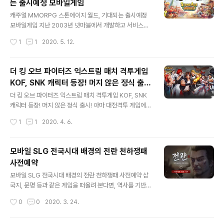
는 출시예정 모바일게임
을 담은 중국 드라마, ‘수당연의’를 바탕으로 제작되어 역사
글 내용
속 사건들을 게임으로 즐길 수 있는 것이 특징이기도 합니
캐주얼 MMORPG 스톤에이지 월드, 기대되는 출시예정
다. 저 역시 궁금한 마음에 설치를 마치고 곧장 플레이를 이
모바일게임 지난 2003년 넷마블에서 개발하고 서비스한
어가 보았는데요. 신궤영을 비롯해 다양한 캐릭터가 등장
턴 방식 2D 온라인 RPG, 석기시대를 배경으로 다양한 공
작성시간
1
1
2020. 5. 12.
하던데 저는 문득 현녀에 마음이 기울더군요. 무엇보다도
룡들을 획득 및 육성하고 그들과 파티를 형성해 전투를 펼
힐러 타입이라는 것이 추후 파..
치는 '스톤에이지' 기억하시는 분들 많을 겁니다. 바로 이
스톤에이지 IP를 기반으로 제작된 '스톤에이지 월드' 출시
더 킹 오브 파이터즈 익스트림 매치 격투게임
소식이 전해지며 화제가 되고 있습니다. 이 녀석은 세계관
KOF, SNK 캐릭터 등장! 머지 않은 정식 출
부터 독특함이 엿보입니다. 얼핏 보면 과거를 나타내는 것
글 내용
시!
으로 오해할 수 있지만.. 소개되는 내용을 살펴보면 기계화
더 킹 오브 파이터즈 익스트림 매치 격투게임 KOF, SNK
로 황폐화된 문명이 정령왕에 의해 태초의 시간으로 되돌
캐릭터 등장! 머지 않은 정식 출시! 아마 대전격투 게임에
려지고 재창조된.. 다시 말해서 먼 미래의 모습을 그려내고
조금이라도 관심이 있는 분들은 '더 킹 오브 파이터즈'라는
작성시간
1
1
2020. 4. 6.
있습니다. 흔히 접하기 힘든 세계관임에 분명하죠? 게다가
이름 한번쯤 들어보셨을 겁니다. 그리고 직접 경험해 본 분
그래픽 등에서도 기존 모바일게임..
들도 많을 겁니다. 저 같은 경우만 하더라도 오락실은 물론
이고 숱한 게임기를 통해 이를 즐겼던 기억이 스치는데요.
모바일 SLG 전국시대 배경의 전란 천하쟁패
적지 않은 사람들에게 추억으로 남아있을 바로 그 녀석이
사전예약
신규 모바일게임으로 등장한다는 소식입니다. 더 킹 오브
글 내용
파이터즈 익스트림 매치라고 불린다 하는데요. 지금 사전
모바일 SLG 전국시대 배경의 전란 천하쟁패 사전예약 삼
예약과 함께 다양한 이벤트를 진행하고 있네요. 일단 더 킹
국지, 문명 등과 같은 게임을 떠올려 본다면, 역사를 기반으
오브 파이터즈 익스트림매치에서는 KOF 시리즈 캐릭터들
로 하는 혹은 이를 바탕으로 약간의 각색이 들어간 타입의
작성시간
0
0
2020. 3. 24.
이 총 출동 합니다. 주인공격인 쿄, 이오리와 함께 남자라면
게임을 선호하는 이들이 상당히 많은 수를 차지하고 있음
익히 알고 있는 시라누이..
을 쉽게 짐작하실 수 있을 겁니다. 오늘 소개드릴 모바일 게