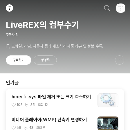
검색하기
티스토리
LiveREX의 컴부수기
구독자
8
IT, 모바일, 게임, 자동차 등의 새소식과 제품 리뷰 및 정보 수록.
구독하기
방명록
신고하기 레이어
열기
인기글
hiberfil.sys 파일 제거 또는 크기 축소하기
103
35
조회
12
미디어 플레이어(WMP) 단축키 변경하기
68
43
조회
9