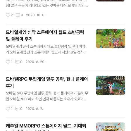
라는 말이 어울릴 정도의 수준을 보여주고 있는게 특징이
칭! 많은 분들이 기대하고 있는 넷마블 대작 모바일 게임.
기도 합니다. 그 간단한 플레이 후기와 함께 초반 공략 팁을
세븐나이츠2 가 드디어 사전등록을 시작했습니다. 더불어,
작성시간
2
0
2020. 10. 8.
전해드릴게요. 앞서 언급했지만, ..
아는 분들도 있겠지만 지난 7일에는 온라인 쇼케이스 역시
진행됐는데요. 국내 1천만 다운로드, 약 5천만명에 육박하
는 전 세계 이용자 수를 자랑하는 전작 세븐나이츠를 잇는
모바일게임 신작 스톤에이지 월드 초반공략
후속작은 과연 어떤 모습을 보이고 있을까요? 그 내용과 함
및 플레이 후기
께 사전등록에 대한 정보를 간단히 정리해 보겠습니다. 세
글 내용
븐나이츠2 는 전작의 20년 뒤 이야기를 담고 있는게 특징
모바일게임 신작 스톤에이지 월드 초반공략 및 플레이 후
입니다. 그렇다 보니 기존 캐릭터들이 그대로 등장하기도
기 모바일게임 신작 스톤에이지 월드가 지난 18일 정식으
하고 새로운 캐릭터가 추가되기도 했습니다. 그런데.. 공개
로 런칭을 했습니다. 이미 CF 등 다양한 루트를 통해 이 녀
작성시간
1
0
2020. 6. 20.
된 영상을 보고 있으면 무언가 궁금증을 자아내는 전개가
석에 대한 소식을 접하고 있던지라 곧장 궁금한 마음에 설
담겨 있네요. 괜한 스포가 될..
치 및 플레이를 해 봤는데요. 출시 후 하루도 안된 시점에
양대 마켓 인기 1위를 기록할 정도로 주목을 받고 있는 스
모바일RPG 무협게임 혈투 공략, 현녀 플레이
톤에이지 월드. 석기시대와 판타지를 섞으며 아기자기한
후기
그래픽 연출성 등으로 기존MMORPG 장르와 차별화를
글 내용
꾀했다는 평가가 많은데, 어떤 재미가 있는지 직접 플레이
모바일RPG 무협게임 혈투 공략, 현녀 플레이후기 흔히 무
해 보았습니다. 스톤에이지 월드는 남녀노소 누구나 가볍
협 모바일RPG 라고 하면 먼저 떠올리는 소재가 있죠? 삼
게 즐길 수 있는 캐주얼한 느낌을 보이고 있습니다. 설치 후
국지, 서유기 등.. 그만큼 익숙하다는 장점도 있지만 또 어
작성시간
1
0
2020. 6. 2.
그래픽만 보더라도 이를 바로 확인할 수 있는데요. MMOR
떤 의미에서는 식상함이 크게 다가오는 것도 사실입니다.
PG 장르인 만큼 기본적인 진행 방..
해서 조금은 다른 소재를 찾는 이들도 적지 않은 게 사실인
데요. 오늘 소개드릴 '혈투'는 그런 분들께 꼭 어울리는 게
캐주얼 MMORPG 스톤에이지 월드, 기대되
임이 아닐까 싶네요. 수나라에서 당나라로 넘어가는 과정