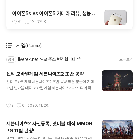
아이폰5s vs 아이폰5 카메라 리뷰, 성능 및
화질 비교 테스트 후기
61
19
조회
9
게임(Game)
분류 전체보기
주요 글 목록
liverex.net 으로 주소 변경합니다 ^^
모두보기
공지
신작 모바일게임 세븐나이츠2 초반 공략
글 내용
신작 모바일게임 세븐나이츠2 초반 공략 많은 분들이 기대
하던 넷마블 대작 모바일 게임 세븐나이츠2 가 드디어 국
내에 정식으로 서비스를 시작했습니다. 이미 많은 분들이
소식을 접하고 플레이 중이신 걸로 알고 있는데요. 그걸 어
작성시간
2
0
2020. 11. 20.
찌 아느냐? 애플 앱스토어 런칭 6시간 만에 매출 1위 / 양
대마켓 인기 1위 등 대세라고 하기에 부족함이 없는 분위기
를 보여주고 있거든요. 세븐나이츠2 는 예전에도 소개드렸
세븐나이츠2 사전등록, 넷마블 대작 MMOR
듯 전작의 20년 후 세계관을 그리면서 세븐나이츠 루디를
PG 11월 런칭!
찾아 나서는 여명 용병단 이야기로 시작하게 되는데, 언리
글 내용
얼 엔진4를 기반으로 하면서 그래픽 퀄리티가 가히 압권이
세븐나이츠2 사전등록, 넷마블 대작 MMORPG 11월 런