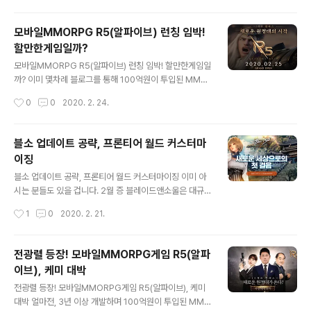
로 플레이를 하려면 먼..
주목을 받기도 한 해당 게임이 드디어 국내 런칭을 했습니
다. 이미 아는 분들도 있겠지만, AFK아레나는 그 특유의
모바일MMORPG R5(알파이브) 런칭 임박!
재미와 편하게 즐길 수 있는 특징 덕분에 국내는 물론이고
할만한게임일까?
해외에서도 좋은 반응을 얻고 있는데요. 알려진 바로, 중국
글 내용
에서는 런칭 후 곧장 매출 순위 2위를 기록했을 정도라고
모바일MMORPG R5(알파이브) 런칭 임박! 할만한게임일
합니다. 해외에서 얼마나 좋은 반응인지는, 유튜브를 통해
까? 이미 몇차례 블로그를 통해 100억원이 투입된 MMO
AFK Arena를 검색해보기만 해도 알 수가 있어요. 플레이
RPG 대작 게임. 'R5(알파이브)'가 곧 출시를 앞두고 있다
작성시간
0
0
2020. 2. 24.
팁 등에 대한 엄청난 이야기들이.. 국내는? 인기 1위와 매출
는 소식을 드린 바 있습니다. 저 뿐만 아니라 많은 분들이
순위 4위..
그 출시를 기다리지 않았을까 하는 생각이 드는데요. 드디
어, 기다리고 또 기다렸던 런칭 일정이 공개되었습니다. 오
블소 업데이트 공략, 프론티어 월드 커스터마
는 2월 25일! 정식으로 서비스가 시작된다고 하네요. 얼마
이징
나 많은 분들이 R5(알파이브)의 런칭을 기다렸느냐? 사전
글 내용
예약자 숫자만 보더라도 짐작이 되실 겁니다. 70만명 이상
블소 업데이트 공략, 프론티어 월드 커스터마이징 이미 아
이 참여를 했다고 해요. 어마무시하죠? 다양한 레이드를 바
시는 분들도 있을 겁니다. 2월 증 블레이드앤소울은 대규
탕으로 한 컨텐츠, 여러 직업군 등 많은 요소들이 RPG를
모 업데이트를 진행할 예정으로 알려져 있죠? 이미 라이브
작성시간
1
0
2020. 2. 21.
즐기는 이들의 호기심을 자극하지 않았나 생각이 되는데
서버에는 업데이트가 진행되었고, 곧 프론티어월드가 공개
요. 이에 본문에서는 ..
될 예정이기도 합니다. 프론티어월드? 생소하신 분들도 있
을텐데, 프론티어 월드는 언리얼 엔진4를 기반으로 완성도
전광렬 등장! 모바일MMORPG게임 R5(알파
높은 그래픽을 즐길 수 있는 블소의 신규 독립 서버입니다.
이브), 케미 대박
하여 복귀 / 신규의 부담이 없다는 점이 어필 포인트로 언급
글 내용
되고 있어요. 그럼 왜 이처럼 캐릭터를 미리 만들 수 있는
전광렬 등장! 모바일MMORPG게임 R5(알파이브), 케미
것이 화제가 되는 걸까요? 이미 짐작하는 분들도 있을테지
대박 얼마전, 3년 이상 개발하며 100억원이 투입된 MMO