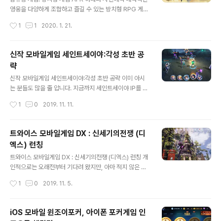
죠. R5(알파이브)에서 선택할 수 있는 직업은 6개가 있는
영웅을 다양하게 조합하고 즐길 수 있는 방치형 RPG 게임
데요. 뱀파이어, 로그, 거너, 위자드, 미니스터, 나이트이며,
으로 알려져 있는 'AFK 아레나(AFK Arena)'. 현재 국내
작성시간
1
1
2020. 1. 21.
이 직업들은 2차 전직 후 총 12개의 클래스로 즐길 수 있습
출시를 앞두고 사전예약을 진행하고 있다는 소식 알고 계
니..
셨나요? 워낙 글로벌 시장에서 인기가 좋았던 모바일 게임
인 만큼 이미 AFK아레나(AFK Arena)에 대해서 잘 알고
신작 모바일게임 세인트세이야:각성 초반 공
있거나 혹은 그 출시만을 기다려 온 분들 많을 줄 압니다.
략
이에 본문에서는 AFK 아레나(AFK Arena)에 대한 내용
글 내용
을 풀어보려 해요. 이미 아는 분들도 많을 듯 한데.. 해당 게
신작 모바일게임 세인트세이야:각성 초반 공략 이미 아시
임이 최근 더 주목을 받는 이유가 있습니다. ▼ 바로 국내
는 분들도 많을 줄 압니다. 지금까지 세인트세이야 IP를 활
출시 홍보모델로 '김유정'을 발탁했다는 사실 때문이죠. 어
용하여 다양한 모바일게임들이 공개된 바 있었죠? 그런데,
작성시간
1
0
2019. 11. 11.
느 순간부터 모바일 게임이 런칭할 때면 어떤 모델이 홍보..
기존의 것들 그 이상의 퀄리티를 보이며 화제가 되고 있는
모바일 게임이 있습니다. 턴제 방식의 수집형 액션RPG 게
임. 원작 애니메이션 IP를 활용한 세인트세이야:각성이 그
트와이스 모바일게임 DX : 신세기의전쟁 (디
겁니다. 출장 등을 다녀오며 살짝 시작했다가 요즘 며칠동
엑스) 런칭
안 꾸준히 플레이를 하고 있는 녀석이기도 한데요. 어떤 특
글 내용
징이 있는지, 직접 경험해 본 느낌은 어떤지 지금부터 알려
트와이스 모바일게임 DX : 신세기의전쟁 (디엑스) 런칭 개
드리겠습니다. 동시에 초반에 알아두시면 좋은 내용들도..
인적으로는 오래전부터 기다려 왔지만, 아마 적지 않은 분
앞서 잠깐 말했지만, 이 녀석은 턴제RPG입니다. 쉽게 말해
들이 TV CF 후에 더 관심을 갖게 된 모바일 게임이 아닐까
작성시간
1
0
2019. 11. 5.
전략적인 측면을 강조하면서 스토리를 제대로 풀지 못하는
싶습니다. 트와이스 게임으로 불리고 있기도 한 'DX : 신세
경우가 많은 장르죠!? ▼ ..
기의전쟁 (디엑스)'가 바로 그것인데요. 아시는 분들도 있
겠지만, 이 녀석은 익히 화려한 그래픽과 고퀄리티의 커스
iOS 모바일 윈조이포커, 아이폰 포커게임 인
터마이징 그리고 다양한 콘텐츠로 좋은 반응을 얻은 바 있