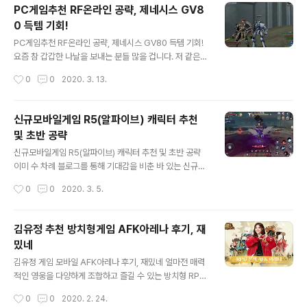
임은 그 중 전국시대를 평정한 제육천마왕 오다 노부나가,
PC게임추천 RF온라인 공략, 제네시스 GV8
용맹함과 뛰어난 전술로 이름 높은 에치고의 용 우에스기
0 득템 기회!
겐신 등을 직접 만나볼 수 있음은 물론 각기 다른 특징을 활
글 내용
용해 전략적으로 전투에 활용할 수 있는 모바일 SLG 전란
PC게임추천 RF온라인 공략, 제네시스 GV80 득템 기회!
천하쟁패입니다. 아래 영상을 통해 해당 게임이 대략적으
요즘 참 갑갑한 나날을 보내는 분들 많을 겁니다. 저 같은
로 어떤 느낌을 갖는지 짐작해 볼 수 있는데요. 평소 역사를
경우만 하더라도 대구에 거주하다 보니 몇주째 방콕 생활
작성시간
0
0
2020. 3. 13.
바탕으로 한 게임을 즐기던 분들이라면 실존했던 장수 / 영
을 이어가고 있는데요. 그래서인지 더더욱 시간을 보내며
토 / 세계관을 토대로 하..
즐거움을 찾을만한 무언가.. 예를 들어, 할만한온라인게임
을 찾는 분들도 적지 않을 겁니다. 저 역시 평소 선호하는
신규모바일게임 R5(알파이브) 캐릭터 추천
장르 등이 있지만, 요즘은 새로운 게임 혹은 예전에 즐겼다
및 초반 공략
가 다시금 기억에 스치는 것을 만져보고 있는데요. 오늘 소
글 내용
개드릴 녀석 역시 그 중 하나입니다. 바로 'RF온라인' 인데
신규모바일게임 R5(알파이브) 캐릭터 추천 및 초반 공략
요. RF온라인은 지난 2004년 8월, 정식 서비스를 시작해
이미 수 차례 블로그를 통해 기대감을 비춘 바 있는 신규모
서 벌써 16주년을 맞고 있어요. 최첨단 기계문명의 스팀펑
바일게임 R5(알파이브)가 드디어 런칭을 했습니다. 저 뿐
작성시간
0
0
2020. 3. 5.
크 요소가 포함된 SF, 3종족(벨라토/아크레시아/코라) 구
만 아니라 많은 분들이 곧장 설치를 하고, 플레이를 이어가
분으로 RvR 중..
고 있으리라 생각되는데요. 전직을 포함해 12개 클래스와
다양한 파티 플레이가 특징으로 꼽히는 R5. 그런데, 해당
김유정 추천 방치형게임 AFK아레나 후기, 재
게임은 오히려 또 다른 부분에서 색다른 매력을 엿볼 수 있
밌네
었습니다. 모바일 게임이지만 자체적으로 PC로 플레이가
글 내용
가능하다는 점이 꽤 흥미롭더군요. 현재 57레벨 남짓 캐릭
김유정 게임 모바일 AFK아레나 후기, 재밌네 얼마전 매력
터를 육성해가고 있는데요. 플레이 후기를 전해드리겠습니
적인 영웅을 다양하게 조합하고 즐길 수 있는 방치형 RPG
다. 아무래도 좀 더 큰 화면으로 게임을 하는 게 좋다 보니
게임, AFK 아레나의 사전예약 및 런칭 관련 소식을 전해드
작성시간
0
0
2020. 2. 24.
전 PC로 플레이를 했는데요. 한가지 알아두셔야 할 건, PC
린 바 있습니다. 배우 김유정이 홍보 모델로 활동하면서 더