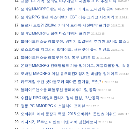
프로야구 개막, 모바일 야구게임 이사만루 2019 추천 이유
2019.03.
모바일MMORPG게임 마스터탱커 레이드 고대감옥 공략
2019.03.23
모바일RPG 웹젠 마스터탱커 CBT 리뷰 그리고 사전예약
2019.03.11
토르가 모델?! 2019년 기대작 트라하 사전예약 프리뷰
2019.02.21
모바일MMORPG 웹젠 마스터탱커 프리뷰
2019.02.15
블레이드앤소울 레볼루션, 경험치 일일던전 추가한 모바일 블소
2
로스트아크 지고의섬 업데이트, 새해맞이 출석 이벤트
2019.01.07
블레이드앤소울 레볼루션 장비복구 업데이트
2018.12.28
온라인MMORPG 천애명월도 겨울 업데이트, 개봉회팔황 및 T5 
모바일 MMORPG 게임 뮤오리진2 영지전 바벨탑 업데이트
2018.12
카드게임 추천 넷마블포커 색다른 즐거움, 무엇?
1
2018.12.13
블레이드앤소울 레볼루션 플레이후기 및 공략
2018.12.08
수집형 RPG 데일리판타지 정식 런칭, 초반공략
2018.12.04
정통 PC MMORPG 아스텔리아 프리뷰
2018.12.01
오버워치 애쉬 등장과 특징, 2018 오버워치 콘텐츠 어워드
2018.11.
리니지2, 15주년 이벤트 아덴 서버 경험해보니
2018.11.16