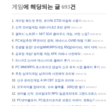
게임
에 해당되는 글
693
건
게이밍 헤드셋 추천, 로지텍 G733 라일락 사용기
2021.01.11
신작 모바일게임 세븐나이츠2 초반 공략
2020.11.20
갤럭시 노트20 + SKT 5GX 클라우드 게임, 어떤 느낌?
2020.08.29
PC게임추천 RF온라인 공략, 제네시스 GV80 득템 기회!
2020.03.13
전광렬 등장! 모바일MMORPG게임 R5(알파이브), 케미 대박
2020.02
김유정 게임! 방치형 게임 AFK 아레나 사전예약
1
2020.01.21
리니지2 신서버 데스나이트 플레이 후기
2019.08.24
PC MMORPG 로스트아크 암살자 신규 유저 시점 플레이 후기
2019
추천 삼국지게임 삼국지략 사전예약 프리뷰
2019.07.30
신규 온라인게임 A:IR CBT 모집과 프리뷰
2019.05.31
모두의마블 업데이트, 슈퍼 블랙홀.. 100만원 벌기
2019.04.27
넷마블 신작, 모바일대작 RPG 일곱개의대죄 그랜드크로스
2019.04
PC넷마블포커, PC윈조이포커로 브랜드 바뀌다. 변화는?
2019.04.0