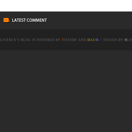
LIVEREX
’S BLOG IS POWERED BY
T
ISTORY
AND
D
A
U
M
// DESIGN BY
B
LO