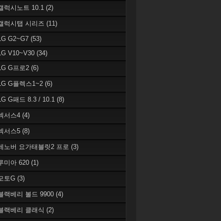
 갤럭시노트 10.1
(2)
 갤럭시탭 시리즈
(11)
LG G2~G7
(53)
LG V10~V30
(34)
 LG G프로2
(6)
 LG G플렉스1~2
(6)
LG G패드 8.3 / 10.1
(8)
 넥서스4
(4)
 넥서스5
(8)
 레노버 요가태블릿2 프로
(3)
 루미아 620
(1)
 모토G
(3)
 블랙베리 볼드 9900
(4)
 블랙베리 클래식
(2)