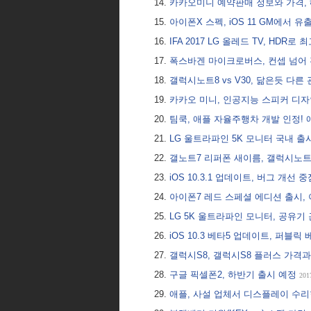
카카오미니 예약판매 정보와 가격,
아이폰X 스펙, iOS 11 GM에서 유
IFA 2017 LG 올레드 TV, HDR로
폭스바겐 마이크로버스, 컨셉 넘어
갤럭시노트8 vs V30, 닮은듯 다
카카오 미니, 인공지능 스피커 디
팀쿡, 애플 자율주행차 개발 인정!
LG 울트라파인 5K 모니터 국내 출
갤노트7 리퍼폰 새이름, 갤럭시노트
iOS 10.3.1 업데이트, 버그 개선 
아이폰7 레드 스페셜 에디션 출시,
LG 5K 울트라파인 모니터, 공유기
iOS 10.3 베타5 업데이트, 퍼블릭
갤럭시S8, 갤럭시S8 플러스 가격
구글 픽셀폰2, 하반기 출시 예정
201
애플, 사설 업체서 디스플레이 수리