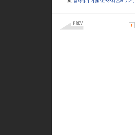
블랙베리 키원(KEYone) 스펙 가격
1