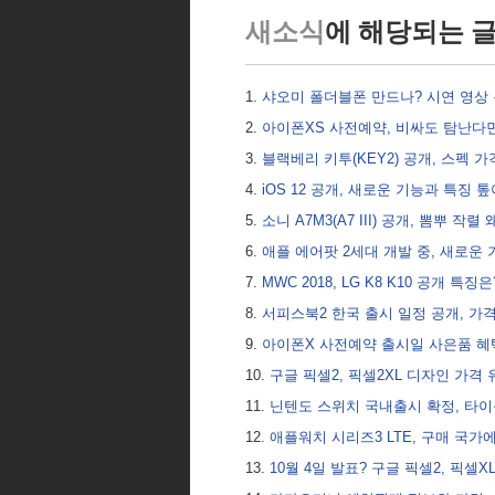
새소식
에 해당되는 
샤오미 폴더블폰 만드나? 시연 영상
아이폰XS 사전예약, 비싸도 탐난다
블랙베리 키투(KEY2) 공개, 스펙 
iOS 12 공개, 새로운 기능과 특징
소니 A7M3(A7 III) 공개, 뽐뿌 작렬 
애플 에어팟 2세대 개발 중, 새로운
MWC 2018, LG K8 K10 공개 특징
서피스북2 한국 출시 일정 공개, 가
아이폰X 사전예약 출시일 사은품 혜
구글 픽셀2, 픽셀2XL 디자인 가격
닌텐도 스위치 국내출시 확정, 타이
애플워치 시리즈3 LTE, 구매 국
10월 4일 발표? 구글 픽셀2, 픽셀