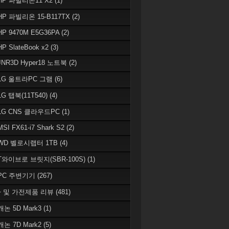
 HP 파빌리온11 X2
(1)
HP 파빌리온 15-B117TX
(2)
HP 9470M E5G36PA
(2)
HP SlateBook x2
(3)
JNR3D Hyper18 노트북
(2)
 LG 울트라PC 그램
(6)
LG 탭북(11T540)
(4)
 LG CNS 클라우드PC
(1)
MSI FX61-i7 Shark S2
(2)
 WD 벨로시랩터 1TB
(4)
 T와이브로 브릿지(SBR-100S)
(1)
 PC 주변기기
(267)
 및 가전제품 리뷰
(481)
캐논 5D Mark3
(1)
캐논 7D Mark2
(5)