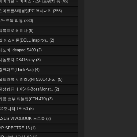
 웨어러블 디바이스 - 스마트워치 등
(45)
 스마트폰&태블릿PC 액세서리
(355)
/노트북 리뷰
(380)
 맥북프로 레티나
(8)
델 인스피론(DELL Inspiron..
(2)
레노버 ideapad S400
(2)
시놀로지 DS415play
(3)
씽크패드(ThinkPad)
(4)
 울트라북 시리즈5(NT530U4B-S..
(5)
한성컴퓨터 X54K-BossMonst..
(2)
 와콤 뱀부 타블렛(CTH-470)
(3)
 3D모니터 TA950
(5)
 ASUS VIVOBOOK 노트북
(2)
HP SPECTRE 13
(1)