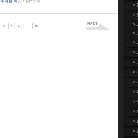
, 주목할 특징
6
2017.02.26
>
>
> 
2
3
4
···
10
> 
>
>
> 
>
>
>
>
>
>
>