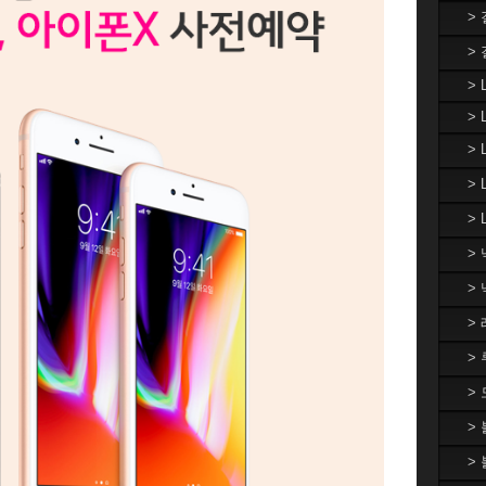
>
>
> 
> 
>
>
> 
>
>
>
>
>
>
>