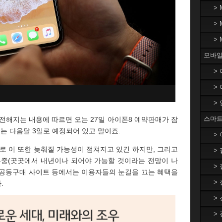
>
>
>
모바일
>
>
>
스마트
전해지는 내용에 따르면 오는 27일 아이폰8 예약판매가 잠
는 다음달 3일로 예정되어 있고 말이죠.
>
로 이 또한 늦춰질 가능성이 점쳐지고 있긴 하지만, 그리고
>
무중(곳곳에서 내년이나 되어야 가능할 것이라는 전망이 나
>
폰 공동구매 사이트 등에서는 이용자들의 눈길을 끄는 혜택을
>
.
>
>