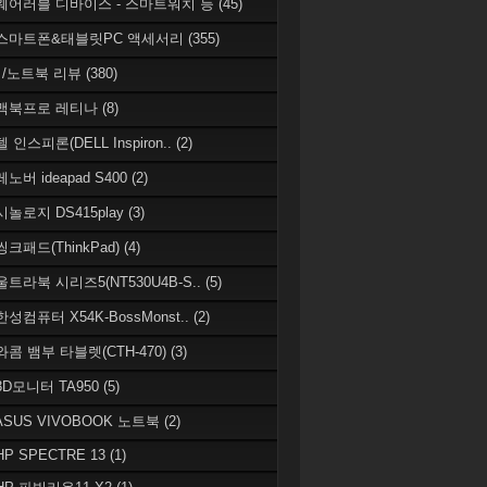
 웨어러블 디바이스 - 스마트워치 등
(45)
 스마트폰&태블릿PC 액세서리
(355)
/노트북 리뷰
(380)
 맥북프로 레티나
(8)
델 인스피론(DELL Inspiron..
(2)
레노버 ideapad S400
(2)
시놀로지 DS415play
(3)
씽크패드(ThinkPad)
(4)
 울트라북 시리즈5(NT530U4B-S..
(5)
한성컴퓨터 X54K-BossMonst..
(2)
 와콤 뱀부 타블렛(CTH-470)
(3)
 3D모니터 TA950
(5)
 ASUS VIVOBOOK 노트북
(2)
HP SPECTRE 13
(1)