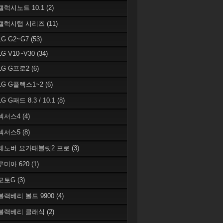
 갤럭시노트 10.1
(2)
 갤럭시탭 시리즈
(11)
LG G2~G7
(53)
LG V10~V30
(34)
 LG G프로2
(6)
 LG G플렉스1~2
(6)
LG G패드 8.3 / 10.1
(8)
 넥서스4
(4)
 넥서스5
(8)
 레노버 요가태블릿2 프로
(3)
 루미아 620
(1)
 모토G
(3)
 블랙베리 볼드 9900
(4)
 블랙베리 클래식
(2)