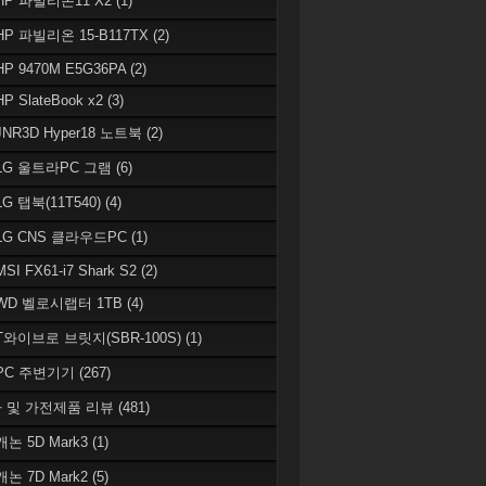
 HP 파빌리온11 X2
(1)
HP 파빌리온 15-B117TX
(2)
HP 9470M E5G36PA
(2)
HP SlateBook x2
(3)
JNR3D Hyper18 노트북
(2)
 LG 울트라PC 그램
(6)
LG 탭북(11T540)
(4)
 LG CNS 클라우드PC
(1)
MSI FX61-i7 Shark S2
(2)
 WD 벨로시랩터 1TB
(4)
 T와이브로 브릿지(SBR-100S)
(1)
 PC 주변기기
(267)
 및 가전제품 리뷰
(481)
캐논 5D Mark3
(1)
캐논 7D Mark2
(5)