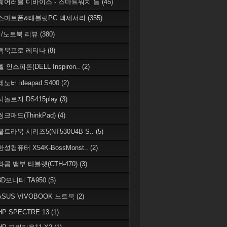
 웨어러블 디바이스 - 스마트워치 등
(45)
 스마트폰&태블릿PC 액세서리
(355)
/노트북 리뷰
(380)
 맥북프로 레티나
(8)
델 인스피론(DELL Inspiron..
(2)
레노버 ideapad S400
(2)
시놀로지 DS415play
(3)
씽크패드(ThinkPad)
(4)
 울트라북 시리즈5(NT530U4B-S..
(5)
한성컴퓨터 X54K-BossMonst..
(2)
 와콤 뱀부 타블렛(CTH-470)
(3)
 3D모니터 TA950
(5)
 ASUS VIVOBOOK 노트북
(2)
HP SPECTRE 13
(1)