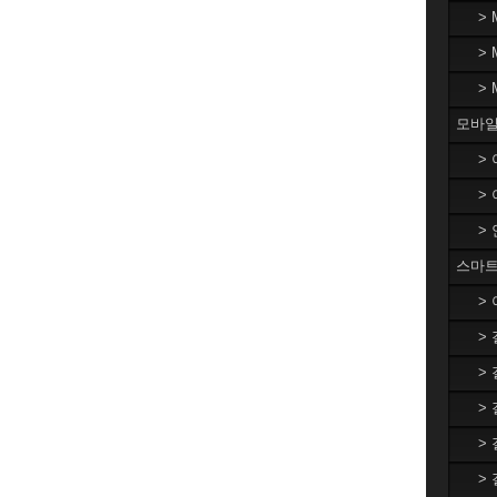
>
>
>
모바일
>
>
>
스마트
>
>
>
>
>
>