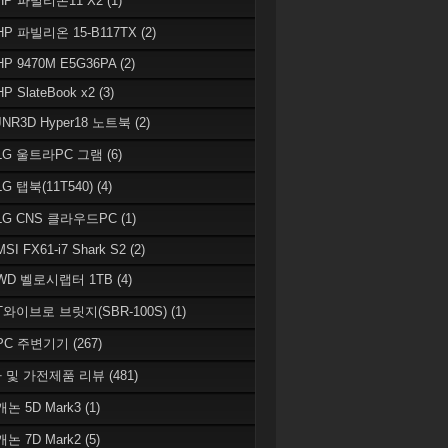
 HP 파빌리온11 X2
(1)
HP 파빌리온 15-B117TX
(2)
HP 9470M E5G36PA
(2)
HP SlateBook x2
(3)
JNR3D Hyper18 노트북
(2)
 LG 울트라PC 그램
(6)
LG 탭북(11T540)
(4)
 LG CNS 클라우드PC
(1)
MSI FX61-i7 Shark S2
(2)
 WD 벨로시랩터 1TB
(4)
 T와이브로 브릿지(SBR-100S)
(1)
 PC 주변기기
(267)
 및 가전제품 리뷰
(481)
캐논 5D Mark3
(1)
캐논 7D Mark2
(5)