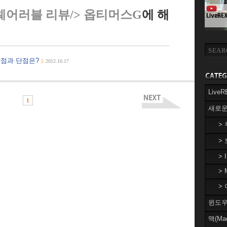
웨어러블 리뷰/> 옵티머스G
에 해
장점과 단점은?
5
2012.10.17
Liv
1
새로운
>
>
> 
> 
> 
윈도우(
맥(Ma