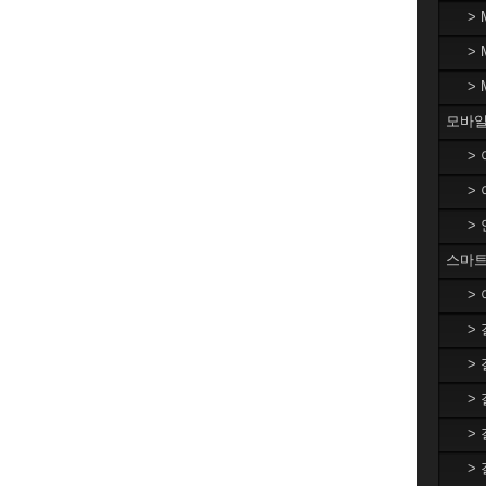
>
>
>
모바일
>
>
>
스마트
>
>
>
>
>
>