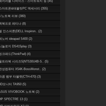
 웨어러블 디바이스 - 스마트워치 등
(45)
 스마트폰&태블릿PC 액세서리
(355)
/노트북 리뷰
(380)
 맥북프로 레티나
(8)
델 인스피론(DELL Inspiron..
(2)
레노버 ideapad S400
(2)
시놀로지 DS415play
(3)
씽크패드(ThinkPad)
(4)
 울트라북 시리즈5(NT530U4B-S..
(5)
한성컴퓨터 X54K-BossMonst..
(2)
 와콤 뱀부 타블렛(CTH-470)
(3)
 3D모니터 TA950
(5)
 ASUS VIVOBOOK 노트북
(2)
HP SPECTRE 13
(1)