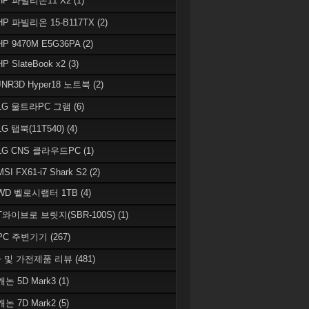
 HP 파빌리온11 X2
(1)
HP 파빌리온 15-B117TX
(2)
HP 9470M E5G36PA
(2)
HP SlateBook x2
(3)
JNR3D Hyper18 노트북
(2)
 LG 울트라PC 그램
(6)
LG 탭북(11T540)
(4)
 LG CNS 클라우드PC
(1)
MSI FX61-i7 Shark S2
(2)
 WD 벨로시랩터 1TB
(4)
 T와이브로 브릿지(SBR-100S)
(1)
 PC 주변기기
(267)
 및 가전제품 리뷰
(481)
캐논 5D Mark3
(1)
캐논 7D Mark2
(5)