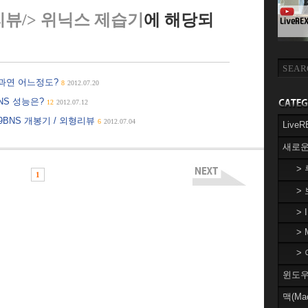
리뷰/> 위닉스 제습기
에 해당되
, 과연 어느정도?
8
2012.07.20
BNS 성능은?
12
2012.07.12
9BNS 개봉기 / 외형리뷰
6
2012.07.04
Liv
새로운
>
1
>
> 
> 
> 
윈도우(
맥(Ma