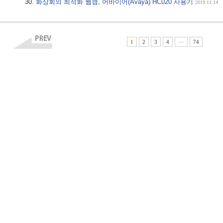
화상회의 최적화 웹캠, 어바이어(Avaya) HC020 사용기
2019.11.14
1
2
3
4
···
74