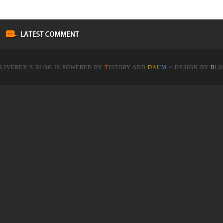
LIVEREX
’S BLOG IS POWERED BY
T
ISTORY
AND
D
A
U
M
// DESIGN BY
B
LO