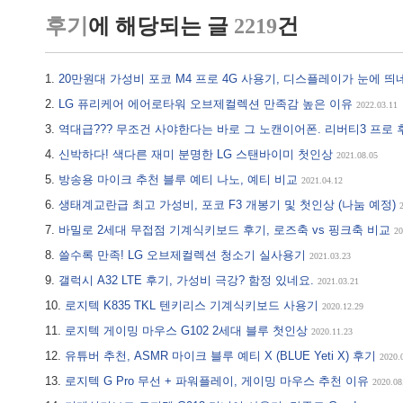
후기
에 해당되는 글
2219
건
20만원대 가성비 포코 M4 프로 4G 사용기, 디스플레이가 눈에 띄
LG 퓨리케어 에어로타워 오브제컬렉션 만족감 높은 이유
2022.03.11
역대급??? 무조건 사야한다는 바로 그 노캔이어폰. 리버티3 프로
신박하다! 색다른 재미 분명한 LG 스탠바이미 첫인상
2021.08.05
방송용 마이크 추천 블루 예티 나노, 예티 비교
2021.04.12
생태계교란급 최고 가성비, 포코 F3 개봉기 및 첫인상 (나눔 예정)
바밀로 2세대 무접점 기계식키보드 후기, 로즈축 vs 핑크축 비교
20
쓸수록 만족! LG 오브제컬렉션 청소기 실사용기
2021.03.23
갤럭시 A32 LTE 후기, 가성비 극강? 함정 있네요.
2021.03.21
로지텍 K835 TKL 텐키리스 기계식키보드 사용기
2020.12.29
로지텍 게이밍 마우스 G102 2세대 블루 첫인상
2020.11.23
유튜버 추천, ASMR 마이크 블루 예티 X (BLUE Yeti X) 후기
2020.
로지텍 G Pro 무선 + 파워플레이, 게이밍 마우스 추천 이유
2020.08