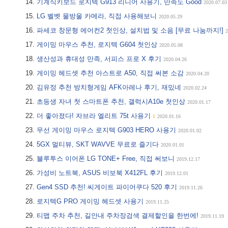
기계식키보드 로지텍 G913 리니어 사용기, 만족도 Good
2020.07.03
LG 벨벳 물방울 카메라, 직접 사용해보니
2020.05.29
파세코 창문형 에어컨2 첫인상, 설치법 및 소음 [무료 나눔까지!]
2
게이밍 마우스 추천, 로지텍 G604 첫인상
2020.05.08
생산성과 휴대성 만족, 서피스 프로 X 후기
2020.04.26
게이밍 헤드셋 추천 아스트로 A50, 직접 써본 소감
2020.04.20
김유정 추천 방치형게임 AFK아레나 후기, 재밌네
2020.02.24
초등생 자녀 첫 스마트폰 추천, 갤럭시A10e 첫인상
2020.01.17
더 좋아졌다! 자브라 엘리트 75t 사용기
1
2020.01.16
무선 게이밍 마우스 로지텍 G903 HERO 사용기
2020.01.02
5GX 멀티뷰, SKT WAVVE 무료로 즐기다
2020.01.01
블루투스 이어폰 LG TONE+ Free, 직접 써보니
2019.12.17
가성비 노트북, ASUS 비보북 X412FL 후기
2019.12.01
Gen4 SSD 추천! 씨게이트 파이어쿠다 520 후기
2019.11.26
로지텍G PRO 게이밍 헤드셋 사용기
2019.11.25
티맵 주차 추천, 길안내 주차장검색 결제할인을 한번에!
2019.11.19