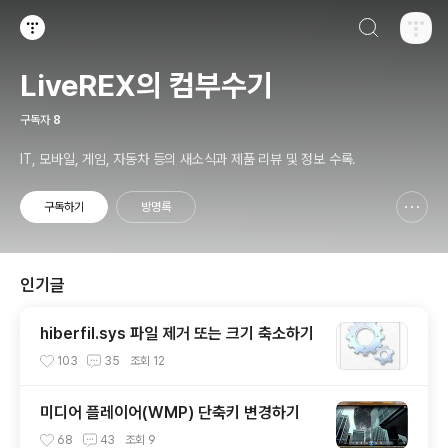
검색하기
티스토리
LiveREX의 컴부수기
구독자
8
IT, 모바일, 게임, 자동차 등의 새소식과 제품 리뷰 및 정보 수록.
구독하기
방명록
신고하기 레이어
열기
인기글
hiberfil.sys 파일 제거 또는 크기 축소하기
103
35
조회
12
미디어 플레이어(WMP) 단축키 변경하기
68
43
조회
9