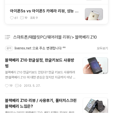
아이폰5s vs 아이폰5 카메라 리뷰, 성능 및
화질 비교 테스트 후기
61
19
조회
9
스마트폰/태블릿PC/웨어러블 리뷰/> 블랙베리 Z10
분류 전체보기
주요 글 목록
liverex.net 으로 주소 변경합니다 ^^
모두보기
공지
블랙베리 Z10 한글설정, 한글키보드 사용방
법
글 내용
블랙베리 Z10 한글키보드 안된다? 한글 키보드 사용하려
면!블랙베리 Z10 에 대한 관심은 많지만 지금까지 마냥 기
다린 분들 중에는 '한글키보드' 가 지원되지 않았던 점이 크
작성시간
19
0
2013. 5. 27.
게 작용한 경우도 있을 겁니다. 사실 스마트폰을 사용하다
보면 자판을 사용하게 되는 경우가 상당히 많은데요. 메시
징에 강한 면모를 보이는 블랙베리 단말기를 쓰면서 국내
블랙베리 Z10 리뷰 / 사용후기, 풀터치스크린
에서 한글키보드가 지원되지 않는다고 하면 누구나 관심이
블랙베리 느낌은?
있더라도 이를 구입하는게 망설여질 수 밖에 없겠죠?!그렇
글 내용
다보니 지금까지는 사이드로딩한 어플을 이용하거나 개발
풀터치스크린의 블랙베리 Z10, 쿼티 키패드 없어도 쓸만