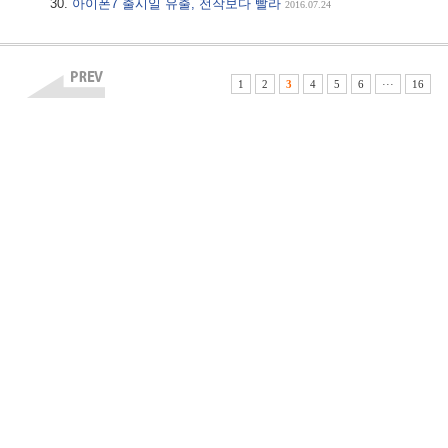
아이폰7 출시일 유출, 전작보다 빨라
2016.07.24
1
2
3
4
5
6
···
16