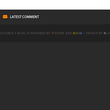
LIVEREX
’S BLOG IS POWERED BY
T
ISTORY
AND
D
A
U
M
// DESIGN BY
B
LO