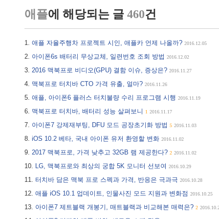
애플
에 해당되는 글
460
건
애플 자율주행차 프로젝트 시인, 애플카 언제 나올까?
2016.12.05
아이폰6s 배터리 무상교체, 일련번호 조회 방법
2016.12.02
2016 맥북프로 비디오(GPU) 결함 이슈, 증상은?
2016.11.27
맥북프로 터치바 CTO 가격 유출, 얼마?
2016.11.26
애플, 아이폰6 플러스 터치불량 수리 프로그램 시행
2016.11.19
맥북프로 터치바, 배터리 성능 살펴보니
1
2016.11.17
아이폰7 강제재부팅, DFU 모드 공장초기화 방법
5
2016.11.03
iOS 10.2 베타, 국내 아이폰 유저 환영할 변화
2016.11.02
2017 맥북프로, 가격 낮추고 32GB 램 제공한다?
2
2016.11.02
LG, 맥북프로와 최상의 궁합 5K 모니터 선보여
2016.10.29
터치바 담은 맥북 프로 스펙과 가격, 반응은 극과극
2016.10.28
애플 iOS 10.1 업데이트, 인물사진 모드 지원과 변화점
2016.10.25
아이폰7 제트블랙 개봉기, 매트블랙과 비교해본 매력은?
2
2016.10.