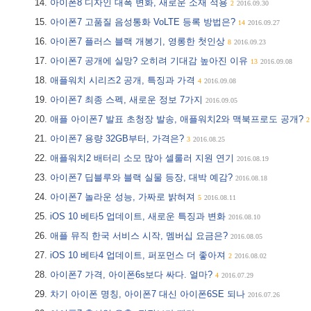
아이폰8 디자인 대폭 변화, 새로운 소재 적용
2
2016.09.30
아이폰7 고품질 음성통화 VoLTE 등록 방법은?
14
2016.09.27
아이폰7 플러스 블랙 개봉기, 영롱한 첫인상
8
2016.09.23
아이폰7 공개에 실망? 오히려 기대감 높아진 이유
13
2016.09.08
애플워치 시리즈2 공개, 특징과 가격
4
2016.09.08
아이폰7 최종 스펙, 새로운 정보 7가지
2016.09.05
애플 아이폰7 발표 초청장 발송, 애플워치2와 맥북프로도 공개?
2
아이폰7 용량 32GB부터, 가격은?
3
2016.08.25
애플워치2 배터리 소모 많아 셀룰러 지원 연기
2016.08.19
아이폰7 딥블루와 블랙 실물 등장, 대박 예감?
2016.08.18
아이폰7 놀라운 성능, 가짜로 밝혀져
5
2016.08.11
iOS 10 베타5 업데이트, 새로운 특징과 변화
2016.08.10
애플 뮤직 한국 서비스 시작, 멤버십 요금은?
2016.08.05
iOS 10 베타4 업데이트, 퍼포먼스 더 좋아져
2
2016.08.02
아이폰7 가격, 아이폰6s보다 싸다. 얼마?
4
2016.07.29
차기 아이폰 명칭, 아이폰7 대신 아이폰6SE 되나
2016.07.26