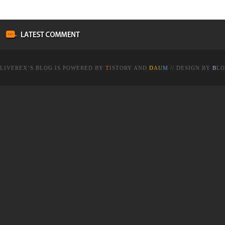
LIVEREX
’S BLOG IS POWERED BY
T
ISTORY
AND
D
A
U
M
// DESIGN BY
B
LO