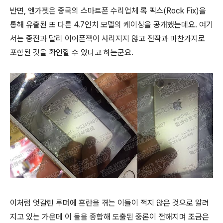
반면, 엔가젯은 중국의 스마트폰 수리업체 록 픽스(Rock Fix)을
통해 유출된 또 다른 4.7인치 모델의 케이싱을 공개했는데요. 여기
서는 종전과 달리 이어폰잭이 사리지지 않고 전작과 마찬가지로
포함된 것을 확인할 수 있다고 하는군요.
이처럼 엇갈린 루머에 혼란을 겪는 이들이 적지 않은 것으로 알려
지고 있는 가운데 이 둘을 종합해 도출된 중론이 전해지며 조금은