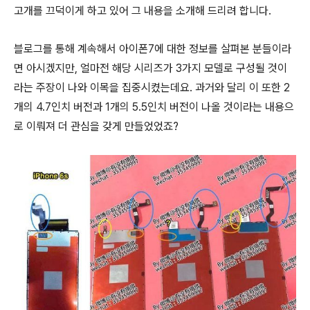
고개를 끄덕이게 하고 있어 그 내용을 소개해 드리려 합니다.
블로그를 통해 계속해서 아이폰7에 대한 정보를 살펴본 분들이라
면 아시겠지만, 얼마전 해당 시리즈가 3가지 모델로 구성될 것이
라는 주장이 나와 이목을 집중시켰는데요. 과거와 달리 이 또한 2
개의 4.7인치 버전과 1개의 5.5인치 버전이 나올 것이라는 내용으
로 이뤄져 더 관심을 갖게 만들었었죠?