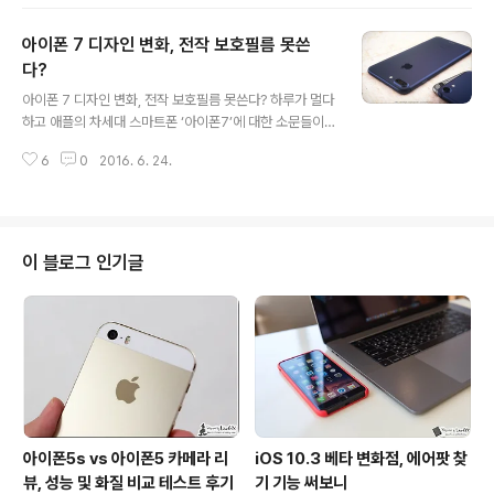
차례 언급한 바 있지만 이번 트윗에 특히 눈길이 가는 이유
는 'confirmed'이라는 단어를 통해 확정되었다는 표현을
아이폰 7 디자인 변화, 전작 보호필름 못쓴
담아냈기 때문인데요. 과연 이반 블라스가 말하는 갤럭시
노트7은 어떤 특징을 가지고 있을까요? 우선, 익히 알려진
다?
글 내용
것처럼 갤럭시S7 시리즈와 그 넘버링을 함께 가기 위해 올
아이폰 7 디자인 변화, 전작 보호필름 못쓴다? 하루가 멀다
하반기 출시된 노트 시리지는 '6'을 건너뛰고 '7'을 붙여 출
하고 애플의 차세대 스마트폰 ‘아이폰7’에 대한 소문들이
시될 것이라 합니다. 이에 더해 지금까지 몇번이나 소문에
이어지고 있습니다. 따로 소개드리진 않았지만 웨이보를
이름을 올렸던 '홍채인식 스캐너'의 포함이 현실로 다가왔
6
0
2016. 6. 24.
통해서는 차기 모델의 용량 구성과 그에 따른 가격 정보가
다고 말하고 있네요...
추정되기도 했고, 월스트리트 저널은 전작 대비 큰 변화가
없어 심심한 제품이 될 것이라 주장하기도 했는데요. 이런
새소식에 이어 일본의 애플 관련 사이트 가운데 하나인 맥
오타카라(Macotakara)는 중국 액세서리 업체를 통해 접
이 블로그 인기글
한 소스를 바탕으로 아이폰7의 전면부 구성 및 배치가 종
전과 달라질 것이라 소개했습니다. 그들이 말한 변화의 중
심에는 ‘근접센서’와 ‘조도센스’가 있는데요. Recently, s
ome manufacturers of LCD protection films o..
아이폰5s vs 아이폰5 카메라 리
iOS 10.3 베타 변화점, 에어팟 찾
뷰, 성능 및 화질 비교 테스트 후기
기 기능 써보니