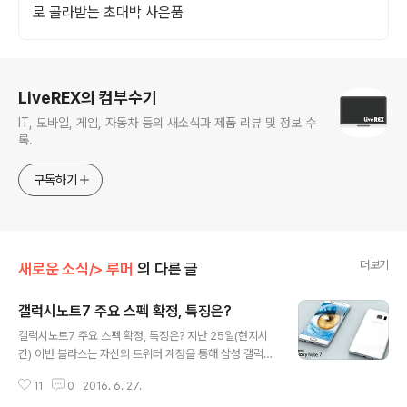
로 골라받는 초대박 사은품
로그 정보
LiveREX의 컴부수기
IT, 모바일, 게임, 자동차 등의 새소식과 제품 리뷰 및 정보 수
록.
구독하기
더보기
새로운 소식/> 루머
의 다른 글
갤럭시노트7 주요 스펙 확정, 특징은?
글 내용
갤럭시노트7 주요 스펙 확정, 특징은? 지난 25일(현지시
간) 이반 블라스는 자신의 트위터 계정을 통해 삼성 갤럭시
노트7의 공식 명칭과 새롭게 포함될 기능 그리고 주요 스
11
0
2016. 6. 27.
펙에 대한 소식을 전했습니다. 종전에도 관련 내용을 여러