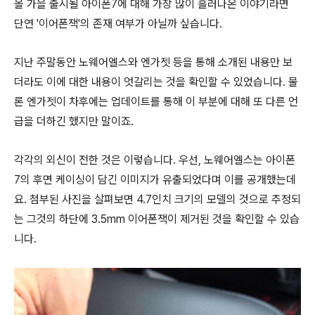
올 가을 출시될 아이폰7에 대해 가장 많이 흘러나온 이야기라면
단연 '이어폰잭'의 존재 여부가 아닐까 싶습니다.
지난 주말동안 노웨어엘스와 엔가젯 등을 통해 소개된 내용만 보
더라도 이에 대한 내용이 엇갈리는 것을 확인할 수 있었습니다. 물
론 엔가젯이 차후에는 업데이트를 통해 이 부분에 대해 또 다른 언
급을 더하긴 했지만 말이죠.
각각의 외신이 전한 것은 이렇습니다. 우선, 노웨어엘스는 아이폰
7의 후면 케이싱이 담긴 이미지가 유출되었다며 이를 공개했는데
요. 첨부된 사진을 살펴보면 4.7인치 크기의 모델의 것으로 추정되
는 그것의 하단에 3.5mm 이어폰잭이 제거된 것을 확인할 수 있습
니다.