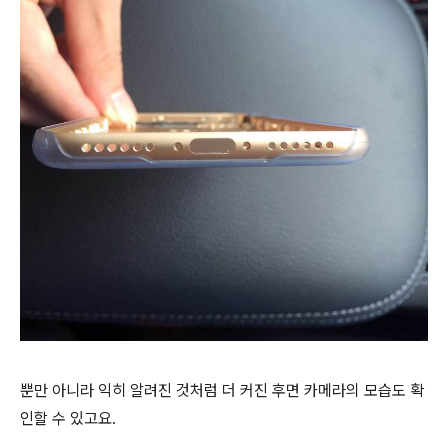
뿐만 아니라 익히 알려진 것처럼 더 커진 후면 카메라의 모습도 확
인할 수 있고요.