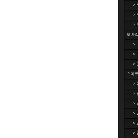
>
>
>
모바일
>
>
>
스마트
>
>
>
>
>
>