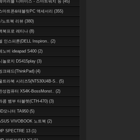
 웨어러블 디바이스 - 스마트워치 등
(45)
 스마트폰&태블릿PC 액세서리
(355)
/노트북 리뷰
(380)
 맥북프로 레티나
(8)
델 인스피론(DELL Inspiron..
(2)
레노버 ideapad S400
(2)
시놀로지 DS415play
(3)
씽크패드(ThinkPad)
(4)
 울트라북 시리즈5(NT530U4B-S..
(5)
한성컴퓨터 X54K-BossMonst..
(2)
 와콤 뱀부 타블렛(CTH-470)
(3)
 3D모니터 TA950
(5)
 ASUS VIVOBOOK 노트북
(2)
HP SPECTRE 13
(1)