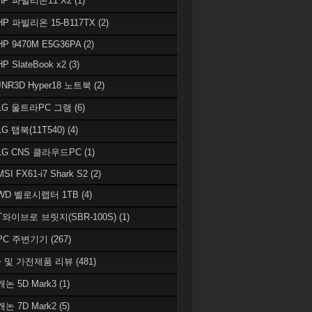
 HP 파빌리온11 X2
(1)
HP 파빌리온 15-B117TX
(2)
HP 9470M E5G36PA
(2)
HP SlateBook x2
(3)
JNR3D Hyper18 노트북
(2)
 LG 울트라PC 그램
(6)
LG 탭북(11T540)
(4)
 LG CNS 클라우드PC
(1)
MSI FX61-i7 Shark S2
(2)
 WD 벨로시랩터 1TB
(4)
 T와이브로 브릿지(SBR-100S)
(1)
 PC 주변기기
(267)
 및 가전제품 리뷰
(481)
캐논 5D Mark3
(1)
캐논 7D Mark2
(5)