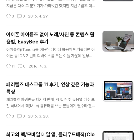
카카오톡에도 채팅방 대화내용 검색 기능이 더해졌습니다.
지금은 다소 그 분위기가 가라앉긴 했지만 지난 3월초 맥
이 외에도 2.1.0 버전이 되면서 새로운 기능을 몇몇 품었는
(Mac) 앱스토에서 꾸준히 그 이름을 살펴볼 수 있었던 이
작성시간
3
0
2016. 4. 29.
데요. 아래 내용을 참고하시면 도움이 되겠습니다. ✔ 2.1.0
미지 편집 프로그램이 있습니다. 바로 'Picktorial' 인데요.
버전의 새로운..
이미 아시는 분들도 많겠지만 이 녀석은 RAW 포맷의 보정
과 편집에 특화된 기능을 담고 있는 것이 특징입니다. 흔히
아이폰 아이튠즈 없이 노래/사진 등 콘텐츠 활
관련된 작업을 할 때 많은 이들이 라이트룸 등을 활용하실
용법, EasyBee 후기
텐데요. Picktorial 는 그에 비해 좀 더 간단하면서도 직관
글 내용
적인 사용법을 담고 있어 사진을 취미로 하는 분들에게 제
아이튠즈(iTunes)를 이용한 데이터 활용이 번거롭다면 아
법 유용한 쓰임새를 가질 듯 합니다. 실제로 직접 이용해 본
이폰 등 iOS 기반의 디바이스를 쓰는 이들 가운데 일부는
결과 몇몇 부분에서는 다듬어야 할 점이 보이기도 했지만,
아이튠즈의 존재를 상당히 번거롭게 생각하는 것이 사실입
작성시간
11
0
2016. 4. 3.
가볍게 원하는 표현을 가능케 한다는 점은 분명 인..
니다. 동기화 등에서 생각해 볼 수 있는 그 필요성과 유용함
에 대해서는 크게 이견이 없을 듯 하지만 기기에 담겨 있는
사진, 영상, 음성메모 등 필요한 각종 데이터를 PC로 옮기
패러렐즈 데스크톱 11 후기, 인상 깊은 기능과
는 과정에 있어서 만큼은 불편함이 큰 것이 사실인데요. 맥
특징
(Mac)을 이용하는 분들이라면 이런 번거로움을 획기적으
글 내용
로 줄일 수 있는 프로그램이 있습니다. 아이튠즈를 이용하
패러렐즈 파워번들 패키지 판매, 맥 필수 및 유용앱 다수 포
지 않고도 iOS 기기의 파일을 쉽게 관리할 수 있게 하는 ‘E
진 국내에서 맥(Mac) 컴퓨터를 쓰는 분들에게 필수라 할
asyBee’가 그것입니다. 본문에서는 과연 이 EasyBee라
수 있는 앱이 있습니다. 우리나라 특수성 탓에 윈도우(Win
작성시간
3
0
2016. 3. 20.
는 앱이 어떤 편리함을 주는지 그 담고 있는 기능과 직접 써
dows) 환경이 아니면 필요한 바를 제대로 해내지 못하는
본 소감을..
경우가 발생하다 보니 더더욱 말이죠. 많은 이들이 설치해
서 활용하고 계신 ‘패러렐즈 데스크톱(Parallels Deskto
최고의 맥/모바일 메일 앱, 클라우드매직(Clo
p)’이 바로 그것입니다. 지난 2015년 가을 최신버전인 ‘패