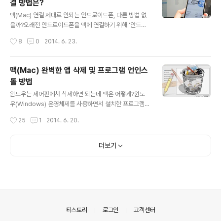
결 방법은?
$9.95) 사실 이와 비슷한 기능을 하는 어플은 QuickRes
글 내용
등 여러가지가 있는데요. 개인적으로 지금까지 QuickRes
맥(Mac) 연결 제대로 안되는 안드로이드폰, 다른 방법 없
를 사용했었지만 이번 기회에 SwitchResX 로 갈아타게
을까?오래전 안드로이드폰을 맥에 연결하기 위해 '안드로
되었네요. 그렇다면, SwitchResX 만의 특장점에는 무엇
이드 파일 전송(Android File Transfer)' 프로그램을 이
작성시간
8
0
2014. 6. 23.
이 있을까요? 윈도우..
용하는 방법에 대해 소개해 드린 바 있습니다. 그런데, 일부
스마트폰의 경우 이를 설치했다고 하더라도 제대로 연결이
되지 않는 문제가 있는데요. 윈도우OS 라면 이런 현상을
맥(Mac) 완벽한 앱 삭제 및 프로그램 언인스
경험하지도 않겠지만 점점 증가하는 맥 유저들의 입장에서
톨 방법
는 상당히 안타까운 부분이 아닐 수 없습니다. 이럴 때 이용
글 내용
하면 좋은 앱을 소개해 드리려 하는데요. AirDroid 등과
윈도우는 제어판에서 삭제하면 되는데 맥은 어떻게?윈도
같은 유용한 어플을 이용하는 방법도 있지만 이는 웹을 통
우(Windows) 운영체제를 사용하면서 설치한 프로그램을
해 활용해야 한다는 점, 아이폰 등 iOS 기기에서는 사용할
삭제하거나 하는 방법은 모르는 분들이 없을 겁니다. 프로
작성시간
25
1
2014. 6. 20.
수 없다는 점 등 일부 불편함이 존재하죠? 이 글에서는 아
그램 자체적으로 제공되는 언인스톨 파일이나 제어판에서
이폰은..
해당 유틸을 선택한 뒤 제거를 하면 되는데요.그렇다면 맥
(Mac)에서는 어떻게 해야 할까요? 사실 맥 또한 기본적인
더보기
원리는 같다고 할 수 있습니다. 프로그램에서 제공하는 언
인스톨 과정이 있으면 이를 이용하면 되고, 그게 아니라면
앱 자체를 휴지통에 그냥 버려주면 되거든요.하지만, 맥에
서 앱 혹은 프로그램을 제거할 때 관련 데이터까지 좀 더 완
벽하게 삭제를 하고 싶다면? 맥을 막 이용하기 시작한 분들
이라면 분명 궁금해하실만한 내용이 아닌가 싶은데요. 지
의안내
티스토리
로그인
고객센터
금부터 그 방법을 소개해 드리겠습니다맥..