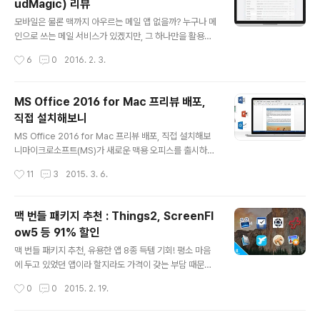
udMagic) 리뷰
러렐즈 데스크톱 11 for Mac’이 공개되었고, 빨라진 부팅
글 내용
속도 등 종전 대비 향상된 퍼포먼스와 새로운 기능의 추가
모바일은 물론 맥까지 아우르는 메일 앱 없을까? 누구나 메
로 맥 이용자에게 꽤 환영을 받기도 했는데요. 관련 시리즈
인으로 쓰는 메일 서비스가 있겠지만, 그 하나만을 활용하
가운데 가장 발전된 녀석임에는 분명하지만, 업그레이드
는 이는 극히 드물 것입니다. 저 같은 경우만 해도 Gmail,
작성시간
6
0
2016. 2. 3.
혹은 앱을 구매하는 비용이 만만찮아 오래된 것을 그냥저
네이버, 아웃룩, iCloud 등을 동시에 활용하고 있는데요.
냥 쓰..
자신의 환경에 따라 이보다 더 많은 서비스를 활용하며 이
들을 동시에 관리하는데 골치를 썩는 분들 많으실 겁니다.
MS Office 2016 for Mac 프리뷰 배포,
특히, 이 모든 메일 서비스를 통합 관리하되 iOS, 안드로이
직접 설치해보니
드 구분 없이 모바일은 물론 맥(Mac) 컴퓨터 아래에서도
글 내용
동일한 조건을 담는데 필요성을 느끼는 이들이 적지 않으
MS Office 2016 for Mac 프리뷰 배포, 직접 설치해보
실텐데요. iOS 및 안드로이드 디바이스, 맥(Mac) 기반에
니마이크로소프트(MS)가 새로운 맥용 오피스를 출시하기
서 공통되게 모든 이메일 계정을 관리하고, 푸시 알림을 받
위해 준비 중에 있다는 소식이 전해지고 꽤 오랜 시간이 흘
작성시간
11
3
2015. 3. 6.
을 수 있는 것은 물론 평소 즐겨 쓰는 각종 툴(에버노트, 원
렀습니다. 아무래도 윈도우 운영체제에서도 그렇고 오피스
노트 등..
(MS Office)를 전혀 사용하지 않는 환경을 구축한다는건
무리가 있는 것이 사실이다 보니 맥 유저들은 특히 관련 소
맥 번들 패키지 추천 : Things2, ScreenFl
식을 반기는 모습이었는데요. 드디어 'MS Office 2016 f
ow5 등 91% 할인
or Mac' 이 출시를 위해 박차를 가하는 듯 합니다.한국어
글 내용
를 제외한 영어, 일본어, 중국어 등 일부 언어만을 지원하긴
맥 번들 패키지 추천, 유용한 앱 8종 득템 기회! 평소 마음
하지만 MS Office 2016 for Mac 프리뷰 버전을 무료로
에 두고 있었던 앱이라 할지라도 가격이 갖는 부담 때문에
배포하기 시작했거든요! ➥ http://products.office.co
원하는 녀석을 매번 구매해서 활용하지는 못할 겁니다. 누
작성시간
0
0
2015. 2. 19.
m/en-US/mac/mac-..
구나 말이죠. 그래서 할인 혹은 무료 제공 기회를 노리거나
이번에 소개하는 것과 같은 맥 번들 패키지를 이용하는 분