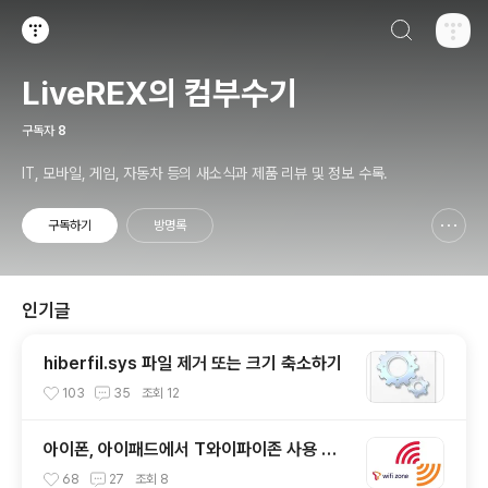
검색하기
티스토리
LiveREX의 컴부수기
구독자
8
IT, 모바일, 게임, 자동차 등의 새소식과 제품 리뷰 및 정보 수록.
구독하기
방명록
신고하기 레이어
열기
인기글
hiberfil.sys 파일 제거 또는 크기 축소하기
103
35
조회
12
아이폰, 아이패드에서 T와이파이존 사용 방
법
68
27
조회
8