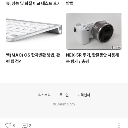
뷰, 성능 및 화질 비교 테스트 후기
방법
맥(MAC) OS 한자변환 방법, 관
NEX-5R 후기, 한달동안 사용해
련 팁 정리
본 평가 / 총평
의안내
티스토리
로그인
고객센터
© Daum Corp.
8
2