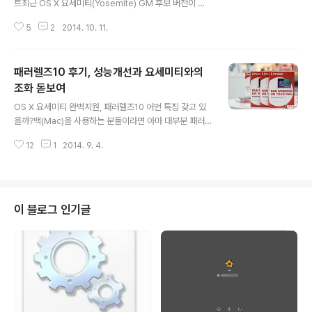
트최근 OS X 요세미티(Yosemite) GM 후보 버전이 연
이어 등장하면서 각종 앱 및 클라이언트 또한 이를 지원하
5
2
2014. 10. 11.
기 위해 분주하게 움직이는 모습입니다. 많은 분들이 활용
하는 드랍박스(Dropbox) 같은 경우 10월초부터 이미 베
타 버전을 시작으로 Mac OS X 요세미티에 대응하기 시작
패러렐즈10 후기, 성능개선과 요세미티와의
했는데요. 하지만, 베타 버전인만큼 완벽한 모습은 아니었
습니다. 예를 들어, 드랍박스 하위 폴더 디자인 중 일부 특
조화 돋보여
글 내용
히 카메라 업로드 폴더가 여전히 예전처럼 표시되는 문제
OS X 요세미티 완벽지원, 패러렐즈10 어떤 특징 갖고 있
가 있었는데요. New in 2.11.25 Updated Camera Up
을까?맥(Mac)을 사용하는 분들이라면 아마 대부분 패러
loads folder icon for Yosemite Fixed Copy Link
렐즈(Parallels)를 설치해서 활용하고 계실 겁니다. 아무
context menu opti..
12
1
2014. 9. 4.
래도 국내 인터넷 환경에서는 익스플로러(IE) 등을 완전히
배제할 수 없다보니 맥 유저라 하더라도 이런저런 이유로
윈도우 운영체제 기반의 프로그램을 활용하곤 하실 겁니
다. 이를 가능하게 하는 대표적인 방법 중 하나가 바로 패러
렐즈와 같은 가상머신 프로그램인데요. 윈도우를 주로 이
이 블로그 인기글
용하는 분들이라면 VMWare 등을 통해 관련하여 익숙하
시지 않을까 싶네요. 그렇다면, 이번에 새롭게 출시된 패러
렐즈10 은 기존에 비해 어떤 특징을 가지고 있을까요? 두
말 할 것 없이 OS X 요세미티와의 완벽한 연동을 꼽을 수
있을 겁니다. '패러렐즈9..