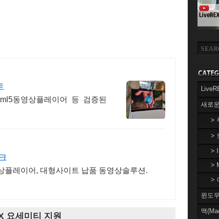
트
Liv
Html5동영상플레이어 등 검증된
새로운
>
>
> 
크
> 
상플레이어, 대형사이트 납품 동영상솔루션.
> 
윈도우(
맥(Ma
S X 요세미티 지원