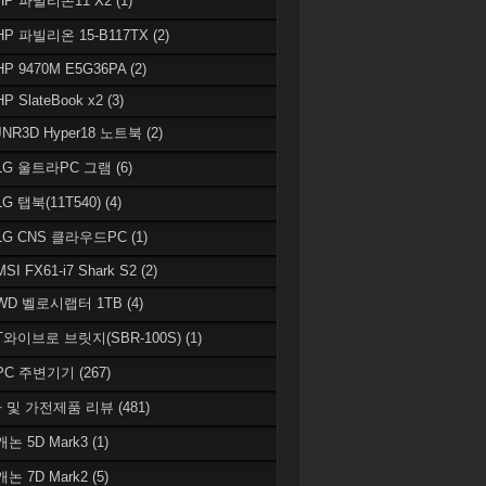
 HP 파빌리온11 X2
(1)
HP 파빌리온 15-B117TX
(2)
HP 9470M E5G36PA
(2)
HP SlateBook x2
(3)
JNR3D Hyper18 노트북
(2)
 LG 울트라PC 그램
(6)
LG 탭북(11T540)
(4)
 LG CNS 클라우드PC
(1)
MSI FX61-i7 Shark S2
(2)
 WD 벨로시랩터 1TB
(4)
 T와이브로 브릿지(SBR-100S)
(1)
 PC 주변기기
(267)
 및 가전제품 리뷰
(481)
캐논 5D Mark3
(1)
캐논 7D Mark2
(5)