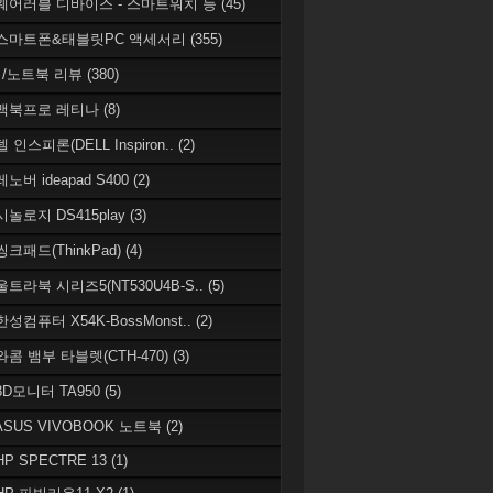
 웨어러블 디바이스 - 스마트워치 등
(45)
 스마트폰&태블릿PC 액세서리
(355)
/노트북 리뷰
(380)
 맥북프로 레티나
(8)
델 인스피론(DELL Inspiron..
(2)
레노버 ideapad S400
(2)
시놀로지 DS415play
(3)
씽크패드(ThinkPad)
(4)
 울트라북 시리즈5(NT530U4B-S..
(5)
한성컴퓨터 X54K-BossMonst..
(2)
 와콤 뱀부 타블렛(CTH-470)
(3)
 3D모니터 TA950
(5)
 ASUS VIVOBOOK 노트북
(2)
HP SPECTRE 13
(1)