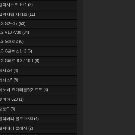
 갤럭시노트 10.1
(2)
 갤럭시탭 시리즈
(11)
LG G2~G7
(53)
LG V10~V30
(34)
 LG G프로2
(6)
 LG G플렉스1~2
(6)
LG G패드 8.3 / 10.1
(8)
 넥서스4
(4)
 넥서스5
(8)
 레노버 요가태블릿2 프로
(3)
 루미아 620
(1)
 모토G
(3)
 블랙베리 볼드 9900
(4)
 블랙베리 클래식
(2)