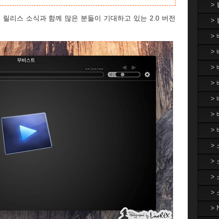
>
전 릴리스 소식과 함께 많은 분들이 기대하고 있는 2.0 버전
>
>
> 
>
> 
>
>
>
>
>
>
>
>