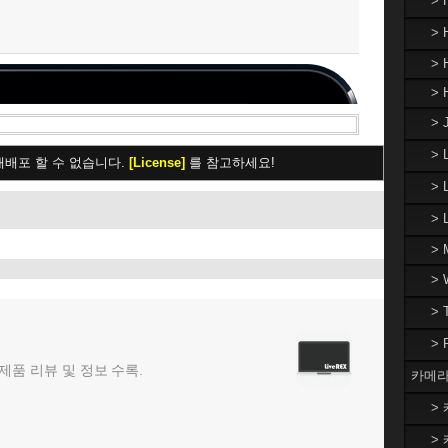
>
> 
> 
> 
> 
>
재배포 할 수 없습니다.
[License]
를 참고하세요!
> 
>
> 
>
>
>
 제품 리뷰 및 정보 수록.
카메라
> 
> 