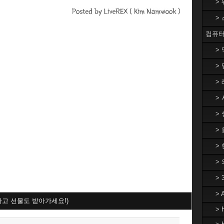
>
>
컴퓨터
>
> 
> 
> 
> 
>
> 
>
>
>
하고 선물도 받아가세요!)
> 