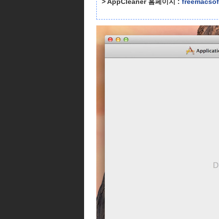
> AppCleaner 홈페이지 :
freemacsof