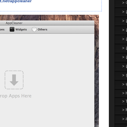
t.net/appcleaner
>
>
>
> 
>
>
>
>
>
>
> 
> 
>
> 