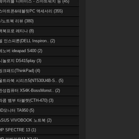
 웨어러블 디바이스 - 스마트워치 등
(45)
 스마트폰&태블릿PC 액세서리
(355)
/노트북 리뷰
(380)
 맥북프로 레티나
(8)
델 인스피론(DELL Inspiron..
(2)
레노버 ideapad S400
(2)
시놀로지 DS415play
(3)
씽크패드(ThinkPad)
(4)
 울트라북 시리즈5(NT530U4B-S..
(5)
한성컴퓨터 X54K-BossMonst..
(2)
 와콤 뱀부 타블렛(CTH-470)
(3)
 3D모니터 TA950
(5)
 ASUS VIVOBOOK 노트북
(2)
HP SPECTRE 13
(1)