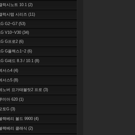
 갤럭시노트 10.1
(2)
 갤럭시탭 시리즈
(11)
LG G2~G7
(53)
LG V10~V30
(34)
 LG G프로2
(6)
 LG G플렉스1~2
(6)
LG G패드 8.3 / 10.1
(8)
 넥서스4
(4)
 넥서스5
(8)
 레노버 요가태블릿2 프로
(3)
 루미아 620
(1)
 모토G
(3)
 블랙베리 볼드 9900
(4)
 블랙베리 클래식
(2)