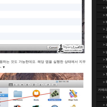
>
> 
> 
> 
> 
>
> 
>
> 
 를 활용하는 것도 가능한데요. 해당 앱을 실행한 상태에서 지우
>
~ ▼
>
>
카메라
> 
> 