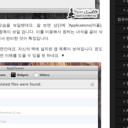
>
>
컴퓨터
습을 보일텐데요. 잘 보면 상단에 'Applications(어플),
>
' 라는 항목이 보일 겁니다. 이를 이용해서 원하는 녀석을 골라 삭
> 
서 편리한 것이 특징입니다.
> 
면인데요. 자신의 맥에 설치된 앱 목록이 보여집니다. 윈도
이해를 도울 수 있을 듯 하네요. ▼
> 
> 
>
> 
>
>
>
> 