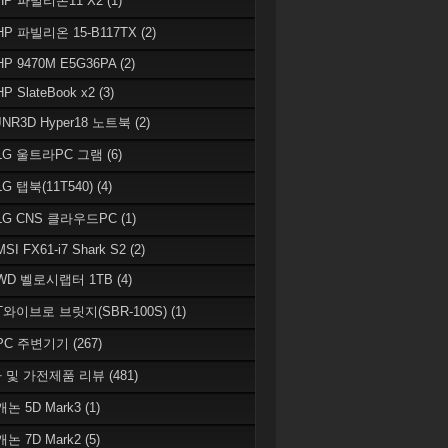
 HP 파빌리온11 X2
(1)
HP 파빌리온 15-B117TX
(2)
HP 9470M E5G36PA
(2)
HP SlateBook x2
(3)
JNR3D Hyper18 노트북
(2)
 LG 울트라PC 그램
(6)
LG 탭북(11T540)
(4)
 LG CNS 클라우드PC
(1)
MSI FX61-i7 Shark S2
(2)
 WD 벨로시랩터 1TB
(4)
 T와이브로 브릿지(SBR-100S)
(1)
 PC 주변기기
(267)
 및 가전제품 리뷰
(481)
캐논 5D Mark3
(1)
캐논 7D Mark2
(5)