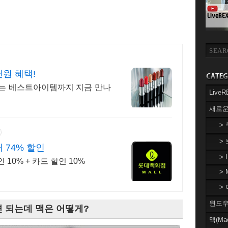
천원 혜택!
받는 베스트아이템까지 지금 만나
Liv
새로운
>
>
 74% 할인
> 
10% + 카드 할인 10%
> 
> 
윈도우(
 되는데 맥은 어떻게?
맥(Ma