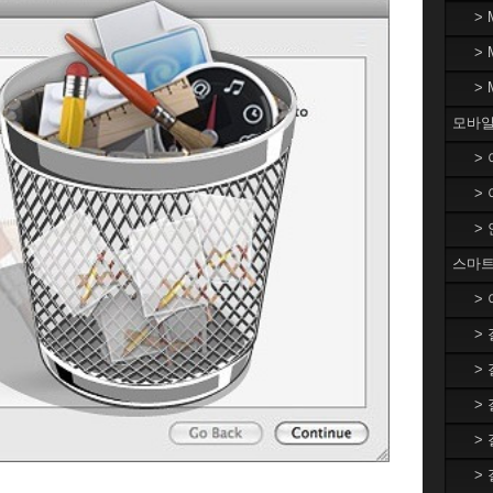
>
>
>
모바일
>
>
>
스마트
>
>
>
>
>
>