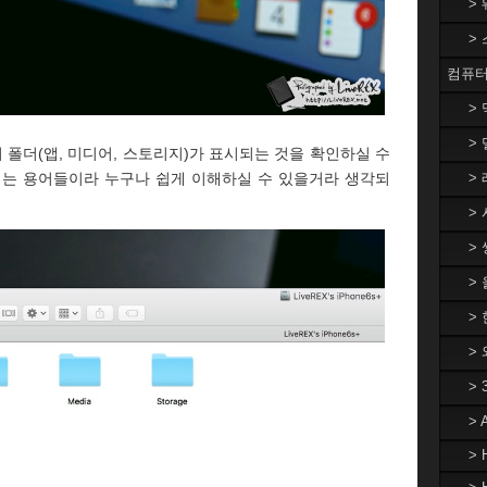
>
>
컴퓨터
>
> 
 폴더(앱, 미디어, 스토리지)가 표시되는 것을 확인하실 수
이는 용어들이라 누구나 쉽게 이해하실 수 있을거라 생각되
> 
> 
> 
>
> 
>
>
>
> 