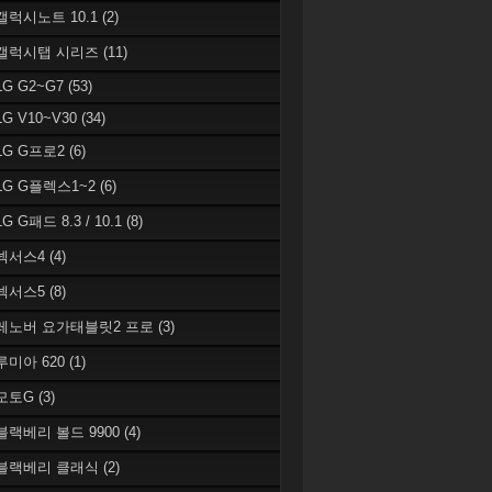
 갤럭시노트 10.1
(2)
 갤럭시탭 시리즈
(11)
LG G2~G7
(53)
LG V10~V30
(34)
 LG G프로2
(6)
 LG G플렉스1~2
(6)
LG G패드 8.3 / 10.1
(8)
 넥서스4
(4)
 넥서스5
(8)
 레노버 요가태블릿2 프로
(3)
 루미아 620
(1)
 모토G
(3)
 블랙베리 볼드 9900
(4)
 블랙베리 클래식
(2)