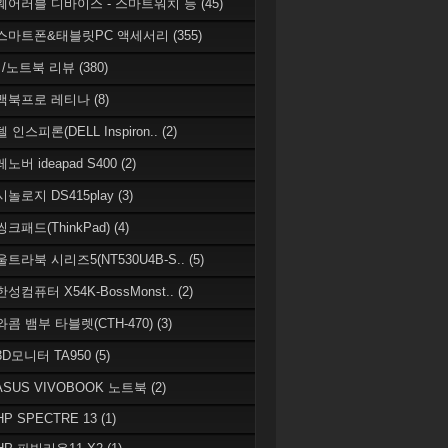
 웨어러블 디바이스 - 스마트워치 등
(45)
 스마트폰&태블릿PC 액세서리
(355)
/노트북 리뷰
(380)
 맥북프로 레티나
(8)
델 인스피론(DELL Inspiron..
(2)
레노버 ideapad S400
(2)
시놀로지 DS415play
(3)
씽크패드(ThinkPad)
(4)
 울트라북 시리즈5(NT530U4B-S..
(5)
한성컴퓨터 X54K-BossMonst..
(2)
 와콤 뱀부 타블렛(CTH-470)
(3)
 3D모니터 TA950
(5)
 ASUS VIVOBOOK 노트북
(2)
HP SPECTRE 13
(1)