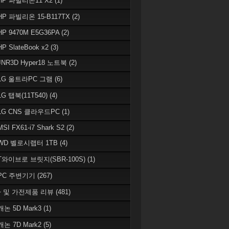
 HP 파빌리온11 X2
(1)
HP 파빌리온 15-B117TX
(2)
HP 9470M E5G36PA
(2)
HP SlateBook x2
(3)
JNR3D Hyper18 노트북
(2)
 LG 울트라PC 그램
(6)
LG 탭북(11T540)
(4)
 LG CNS 클라우드PC
(1)
MSI FX61-i7 Shark S2
(2)
 WD 벨로시랩터 1TB
(4)
 T와이브로 브릿지(SBR-100S)
(1)
 PC 주변기기
(267)
 및 가전제품 리뷰
(481)
캐논 5D Mark3
(1)
캐논 7D Mark2
(5)