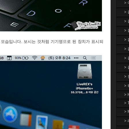
>
>
>
> 
>
 모습입니다. 보시는 것처럼 기기명으로 된 장치가 표시되
>
>
>
>
>
> 
> 
>
> 