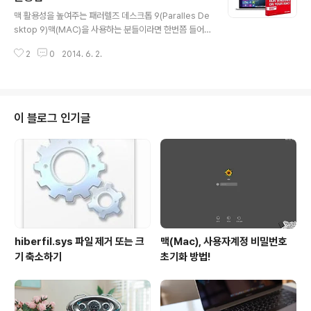
글 내용
어를 입력할 수가 있는데요. 맥에서는 그런 키를 아무리 찾
맥 활용성을 높여주는 패러렐즈 데스크톱 9(Paralles De
아봐도 눈에 띄지 않죠? 그래서 검색을 하게 될테고 그 끝
sktop 9)맥(MAC)을 사용하는 분들이라면 한번쯤 들어
에 command + space 를 누르면 된다는걸 알게 될 겁
보셨을 법한 프로그램이죠. 이상하리만큼 독특한 국내 웹
니다. 자판 자체에 차이가 있다보니 완전히 같다고는 할 수
2
0
2014. 6. 2.
환경 등을 감안하면 여전히 우리나라에서 맥을 100% 원
없지만, 맥OS 애플 키보드를 ..
활하게 사용하는데는 한계가 있는 것이 사실인데요. 그래
서 이런 제약을 해소하기 위해 생각해 볼 수 있는 방법 중
하나가 바로 '패러렐즈 데스크톱 9' 와 같은 프로그램일 겁
니다. 물론, 부트캠프를 이용해 윈도우 운영체제를 설치하
이 블로그 인기글
여 이용하시는 분들도 계시겠지만, 맥에서 윈도우를 설치
하고 활용하기 위해 좀 더 일반적으로 사용하는 것은 패러
렐즈가 아닐까 싶은데요. 현재 가장 최신버전인 패러렐즈9
를 기준으로 이 프로그램이 갖는 특징과 대표적인 기능 일
부를 정리해서 소개해 드릴까 합니..
hiberfil.sys 파일 제거 또는 크
맥(Mac), 사용자계정 비밀번호
기 축소하기
초기화 방법!