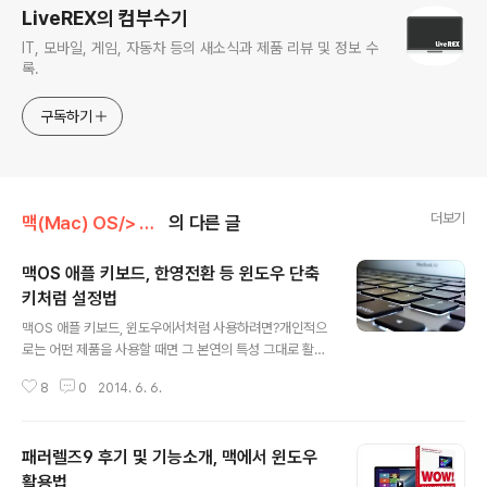
LiveREX의 컴부수기
IT, 모바일, 게임, 자동차 등의 새소식과 제품 리뷰 및 정보 수
록.
구독하기
더보기
맥(Mac) OS/> Mac 어플
의 다른 글
맥OS 애플 키보드, 한영전환 등 윈도우 단축
키처럼 설정법
글 내용
맥OS 애플 키보드, 윈도우에서처럼 사용하려면?개인적으
로는 어떤 제품을 사용할 때면 그 본연의 특성 그대로 활용
하는걸 선호하는 편입니다. 하지만 습관이라는게 참 무서
8
0
2014. 6. 6.
운거죠? 수년간 윈도우 운영체제만을 사용했던 사람이 어
느날 갑자기 그 어떤 사정으로 맥(Mac)을 사용하게 되면
우선적으로 키보드 조작에서부터 난감함을 경험하게 될 겁
패러렐즈9 후기 및 기능소개, 맥에서 윈도우
니다. 예를들어, 한영전환을 하고자 하는 경우 윈도우에서
는 한/영 버튼이 있어서 이 녀석을 눌러주면 바로 원하는 언
활용법