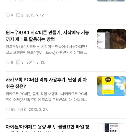
로그램을 이용하는 이유는 무엇 하나로 특정지을 수 없을
있긴 하지만, 출시일이 다가오면서 쏟아지는 관심을 보면
만큼 많습니다. 일반적으로는 일상에서 공용 와이파이를
왜 수 많은 기업들이 해당 시장에 역량을 집중하려 하는지
작성시간
9
2
2015. 9. 19.
이용할 때 좀 더 안전한 인터넷 환경을 꾸리기 위함인데요.
어렵지 않게 짐작해 볼 수 있습니다. HTC 바이..
카페나 공항 등처럼 공용 와이파이를 이용하는 곳에서는
개인정보 유출과 같은 피해가 발생할 수 있어 VPN 프로그
윈도우8/8.1 시작버튼 만들기, 시작메뉴 기능
램이 필수라 해도 과언이 아닐 겁니다. 보안성은 기본이고
까지 제대로 활용하는 방법
요즘은 특정 지역에서 차단된 사이트 및 서비스를 이용하
글 내용
기 위해 이를 활용하는 경우도 많습니다. 해외직구를 즐기
윈도우8 / 8.1 시작버튼, 시작메뉴 만들어서 사용하려면?
는 분들이 많아지면서 그리고 해외 컨텐츠를 감상하는 이
실로 오랜만에 윈도우(Windosw)와 관련된 이야기를 블
가 늘어나면서 더더욱 그렇다 하겠네요. 아이피 우회 핫스
로그에서 전하는 듯 하네요. 윈도우8 혹은 윈도우8.1 을 메
작성시간
8
3
2014. 2. 13.
팟 쉴드 완전 무료로 이용하는 방법그런데, ..
인 운영체제로 사용하는 분들 중에는 윈도우7 등 기존의 O
S 에서 갖고 있었던 시작버튼과 시작메뉴 관련 기능이 그
리웠던 경험 있으실 겁니다. 물론, 윈도우8.1 에서는 시작
카카오톡 PC버전 리뷰 사용후기, 단점 및 아
버튼이 다시 추가되긴 했지만 기존의 기능을 원했던 분들
쉬운 점은?
에게는 여전히 미약한 존재죠? 그렇다보니 윈도우8, 윈도
글 내용
우8.1 을 설치한 뒤 가장 먼저 해당 기능을 다시 부활(?)시
카카오톡 PC버전 공개! 직접 사용해보니!카카오톡 PC버
킬 수 있는 프로그램을 찾는 경우가 많은 듯 하더군요. 저
전이 어제(26일) 드디어 모습을 드러냈습니다. 다들 아시
또한 그렇고요~ ^^이 글에서는 이런 분들에게 도움이 될만
는 것처럼 정식으로 출시된건 아니구요. 비공개 시범서비
작성시간
59
8
2013. 3. 27.
한 좋은 프로그램을 소개해 드리려고 합니다. 이미 아시는
스를 시작한건데 1만명 정도의 이용자에게만 사용할 수 있
분들도 많고, 사용..
는 기회를 제공해서 더 화제가 되기도 했죠?!얼추 소개되는
기사 등을 보니 21만여명이 이번 카카오톡 PC버전 베타테
아이폰/아이패드 용량 부족, 불필요한 파일 청
스터에 지원했다고 하던데요. 이런 소식을 접하고는 내심