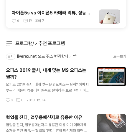
아이폰5s vs 아이폰5 카메라 리뷰, 성능 및
화질 비교 테스트 후기
61
19
조회
7
프로그램/> 추천 프로그램
분류 전체보기
주요 글 목록
liverex.net 으로 주소 변경합니다 ^^
모두보기
공지
오피스 2019 출시, 내게 맞는 MS 오피스는
뭘까?
글 내용
오피스 2019 출시, 내게 맞는 MS 오피스는 뭘까? 아마 대
부분의 이들이 컴퓨터에 필수로 설치하는 프로그램이 아닐
까 싶습니다. MS 오피스(Office). 더 길게 설명할 것도 없
작성시간
3
0
2018. 12. 14.
는 소프트웨어죠?! 저 같은 경우에는 현재 클라우드 기반의
구독 서비스를 갖춘 ‘오피스 365’를 이용하고 있는데요.
오피스 2016 출시 후 3년만에 오피스 2019가 출시되었
협업툴 잔디, 업무용메신저로 유용한 이유
다는 소식 접한 분들 많을 겁니다. 방금 제가 언급한 오피스
글 내용
협업툴 잔디, 업무용메신저로 유용한 이유 이미 여러차례
365 중에도 비즈니스에 최적화 된 ‘오피스365 비즈니스
소개를 드린 바 있는 협업툴 ‘잔디’, 흔히 메신저라 하면 현
프리미엄’이 새롭게 나오기도 했다 하는데요. 이처럼 새로