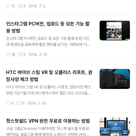
싶습니다. ▼ 트랜센드(Transcend)에서 출시한 SD카드
어 가장 필수가 되는 PC 프로그램을 꼽으라 하면 아마 대
작성시간
12
4
2016. 7. 2.
를 이용하는 분들..
부분의 사람들이 '아이튠즈(iTunes)'를 말할 겁니다. 데이
터 동기화를 비롯해 기기에 사진, 음악 등 각종 콘텐츠를 옮
겨 넣을 때면 꼭 필요한 녀석이다 보니 말이죠. 이런 번거로
인스타그램 PC버전, 업로드 등 모든 기능 활
움을 해소하기 위한 다양한 툴이 이미 시장에 나와있고, 지
용 방법
난 4월에는 맥(Mac)에서 이를 획기적으로 개선할 수 있는
글 내용
것으로 '이지비(EasyBee)'라는 것을 소개드린 바 있습니
인스타그램 PC버전, 업로드 등 모든 기능 활용 방법 사진
다. 아마 기억하시는 분들도 많을테고 이미 이용하고 계신
과 동영상을 공유하며 짧은 멘트를 남기는, 어찌보면 더할
분들도 적지 않은 것으로 아는데요. 이 녀석을 윈도우(Win
나위 없이 간단한 방식을 가진 소셜미디어 플랫폼으로 전
작성시간
18
2
2016. 3. 19.
dows) 환경에서 쓸 수 없다는 점이 가장 큰 단점으로 지적
세계 4억명이 넘는 이용자를 확보하고 있는 서비스가 있습
되었었는..
니다. 바로 '인스타그램(Instagram)' 이야기인데요. 이처
럼 많은 이들이 즐기고 있지만 인스타그램은 과거 카카오
HTC 바이브 스팀 VR 및 오큘러스 리프트, 권
톡처럼 공식적인 PC버전 프로그램이 나오지 않아 이용자
장사양 체크 방법
들 사이에서 관련된 활용법을 고민하게 하는 아쉬움을 남
글 내용
기고 있기도 합니다. 물론, 웹사이트를 통해 피드를 감상하
HTC 바이브 스팀 VR 및 오큘러스 리프트, 권장사양 체크
고 댓글 등을 남길 수는 있지만 사진을 직접 업로드 할 수
방법 지난 1월 미국 라스베가스에서 열린 CES 2016을 통
없는 제약이 있는데요. 궁하면 통한다고 했던가요. 윈도우
해 그리고 이번 MWC 2016에서 앞으로 특히 각광받는 시
작성시간
6
0
2016. 2. 26.
는 물론 맥 기반 컴퓨터에서 사진을 공유하는 것은 물론 모
장이 될 것으로 전망된 것이 있습니다. 바로 가상현실(VR)
든 기능을 그대로 쓰며 인스타그램을..
기기가 그것인데요. 수 많은 관련 제품 가운데 앞서 말한 두
행사에서 주목을 받은 녀석으로 HTC와 밸브가 공동 개발
핫스팟쉴드 VPN 완전 무료로 이용하는 방법
한 가상현실 디바이스 스팀 VR 'HTC 바이브(Vive)'와 '오
글 내용
구글 크롬(Chrome) 이용자라면, 핫스팟 쉴드를 무료로!
큘러스 리프트(Oculus Rift)'를 꼽을 수 있습니다. 두 기기
예전에도 블로그를 통해 몇차례 소개드린 것처럼 VPN 프
모두 높은 가격과 PC 사양을 요구하면서 아쉬움을 남기고