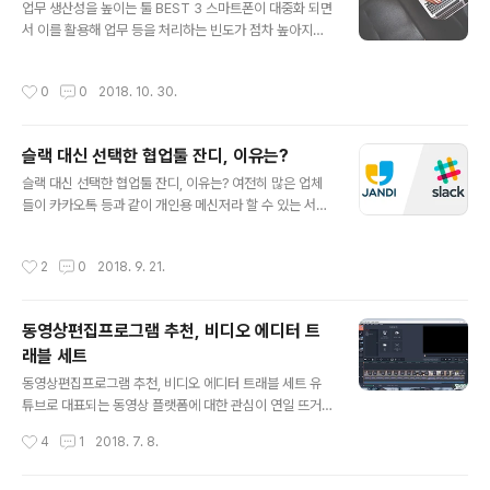
업무 생산성을 높이는 툴 BEST 3 스마트폰이 대중화 되면
이유에서 관련된 과정에 관심을 갖는 분들이 꽤 많이 보이
서 이를 활용해 업무 등을 처리하는 빈도가 점차 높아지고
는데… 그 중에서도 유독 궁금증을 갖는 건 ‘편집’이 아닐까
있는데요. 하지만, 여전시 사무실 등지에서 메인이 되는 건
합니다. 실제로도 어떤 툴을 쓰는지, 또 어떤 프로그램을 썼
‘컴퓨터’가 아닐까 합니다. 이런 이유에서 PC와 모바일을
을 때 자막이라던지 효과 등은 어떻게 넣는지 등에 질문을
작성시간
0
0
2018. 10. 30.
모두 아우르는 업무도구에 대한 관심이 높아지고 있는데
주시는 분들이 많은데… 전문적으로 쓸 수 있는 프로그램이
요. 이와 같은 고민을 해 본 경험이 있는 분들이라면, 자연
야 여럿 있겠지만 막 ..
스럽게 자신의 업무 효율을 높일 수 있는 툴에 어떤 것들이
슬랙 대신 선택한 협업툴 잔디, 이유는?
있는지 검색을 해보곤 하셨을 겁니다. 그리고 대표적으로
글 내용
이용하고 계시는 툴이 몇몇 있을테고요. 대표적으로 에버
슬랙 대신 선택한 협업툴 잔디, 이유는? 여전히 많은 업체
노트, 원노트 등을 떠올릴 수 있는데… 본문에서는 직장인
들이 카카오톡 등과 같이 개인용 메신저라 할 수 있는 서비
기준으로 업무 효율 및 생선성을 높이는데 도움이 되는 도
스를 업무에 묶어 함께 사용하고 있습니다. 이런 활용이 안
구 3가지를 추려 소개를 드려볼까 합니다. 어떤 것들이 있
기는 부작용에 대해서는 이미 수 없이 소개된 바 있고, 실제
작성시간
2
0
2018. 9. 21.
는지 보시죠. 에버노트 / 원..
로 그 문제점이 크게 부각되며 이슈가 되기도 했었죠? 개인
적으로 업무를 위한 협업툴, 그 시작은 ‘슬랙(slack)’이었
습니다. 기존에 있던 메신저 등과 비교했을 때 비즈니스 환
동영상편집프로그램 추천, 비디오 에디터 트
경에 꼭 어울리는 특성을 가지고 있어 꽤 오랜 시간 지인들
래블 세트
과 이를 활용했던 기억이 스치기도 하는데요. 하지만, 제가
글 내용
슬랙을 떠나게 된 계기가 된 이유가 몇 가지 있습니다. 이미
동영상편집프로그램 추천, 비디오 에디터 트래블 세트 유
그 곁을 떠나온지 꽤 시간이 지나서 당시와 지금에는 차이
튜브로 대표되는 동영상 플랫폼에 대한 관심이 연일 뜨거
가 있을 수도 있지만. 슬랙을 그만두게 된 계기와 함께 이와
워지고 있습니다. 저 역시 관련 채널에 대한 비중을 조금씩
작성시간
4
1
2018. 7. 8.
비교해 최근..
높여가며 블로그와 함께 정보를 전할 때 요긴하게 활용하
고 있는데요. 이처럼 관련 서비스에 대한 끌림이 커질 수록