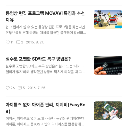
이드하며 선..
까지 녹여서 쓰고 있다는 점이 그것인데요. 저 같은 경우 대
체로 맥(Mac) 기반의 프로그램을 활용하고 있지만, 윈도
동영상 편집 프로그램 MOVAVI 특징과 추천
우 기반에서 누구나 손쉽게 쓸 수 있는 툴에 대한 궁금증 그
이유
리고 관심을 보이는 이들이 적지 않더군요. 관련 툴을 말했
글 내용
을 때 일반적으로 떠올릴 수 있는 것이 여럿 있지만, 본문에
쉽고 편하게 쓸 수 있는 동영상 편집 프로그램을 찾는다면
서는 동영상 제작을 막 시작하는 분들 다시 말해 초보자 분
유투브를 비롯해 동영상 매체를 활용한 플랫폼이 활성화
들도 거뜬하게 필요한 작업을 진행할 수 있는… Movavi
되면서 ‘1인 미디어’라는 용어가 생활 속에 자리하게 되었
작성시간
11
2
2016. 8. 21.
동영상 제작 프로그램 Video Suite에 대해 이야기를 해보
습니다. 즉 그만큼 우리 주변에 영상을 기반으로 한 콘텐츠
려 합니다..
가 많아지고 있다는 의미가 될텐데요. 몇몇 매체에서는 주
식 혹은 부동산 투자보다 안정적인 수익을 낼 수 있는 방법
실수로 포맷한 SD카드 복구 방법은?
으로 관련 분야를 꼽고 있기도 하죠? 그래서일까요. 이제는
글 내용
실수로 포맷한 SD카드 복구 방법은? '설마' 또는 '내가 그
개개인이 직접 영상 콘텐츠를 제작하는 것을 어렵지 않게
럴리가 없지'라고 생각했던 상황에 닥치게 되었을 때 그 당
접할 수 있습니다. 저 또한 최근 이런 흐름에 동참해보려 하
혹스러움이란 이루 말로 다 할 수 없을 겁니다. 중요한 사진
고 있고 말이죠 ^^;; 이와 같은 생산 작업에 필요한 것이 동
등이 담긴 SD카드를 포맷하거나 특정 파일을 삭제하는 경
영상 편집 프로그램인데요. 문제는 흔히 말하는 초보자들
작성시간
26
5
2016. 7. 25.
우 또한 이런 케이스에 해당된다 할 텐데요. 거두절미하고
도 쉽고 편하게 쓸만한 것을 찾는게 간단하지 않다는게 아
이 글에서는 앞서 언급한 것처럼 실수로 SD카드를 포맷하
닐까 싶습니다. 그런 분들께 ..
거나 특정 파일을 삭제한 경우 이를 되살리는 즉 복구하는
아이튠즈 없이 아이폰 관리, 이지비(EasyBe
방법을 소개해 드리도록 하겠습니다. 우선, 본문은 '트랜센
e)
드' 브랜드의 메모리 카드를 기준으로 설명을 드릴텐데요.
글 내용
'샌디스크'의 것을 쓰는 분들은 아래 내용을 참고함과 동시
아이폰, 아이튠즈 없이 노래ㆍ사진ㆍ동영상 관리하려면?
에 글 마지막 부분에 소개한 툴을 알아두시면 도움이 될 듯
아이폰, 아이패드 등 iOS 기반의 디바이스를 활용함에 있