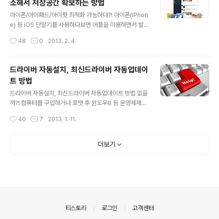
소해서 저장공간 확보하는 방법
마음을 비우고 있었는데 운 좋게도 카카오톡 PC버전을 직
글 내용
접 사용해 볼 수 있게 되었네요. 베타테스터에 선정된 사람
아이폰/아이패드/아이팟 최적화 가능하다?! 아이폰(iPhon
들은 카카오톡 PC 설치 파일을 내려받을 수 있는 URL 을
e) 등 iOS 단말기를 사용하다보면 어플을 이용하면서 발
부여받았는데요. 혹시나 하는 마음에 이 설치 파일을 이용
생하는 캐시, 쿠키, 임시파일 및 오프라인 파일 등이 저장공
작성시간
48
0
2013. 2. 4.
해서 PC용 카카오톡을 다른 사용자가 사용할 수 있나 테스
간을 상당 부분 차지하게 됩니다. 또, 아무래도 이런 찌꺼기
트 해 봤는데, 프로그램 설치까지..
파일들을 사용자가 임의로 청소하는데 제약이 있다보니 불
필요한 파일이 쌓여서 차츰 단말기의 반응 속도, 실행 속도
드라이버 자동설치, 최신드라이버 자동업데이
등에도 영향을 끼치는 경우가 있다고 하는데요. 최근 아이
트 방법
폰 및 아이패드 같은 iOS 디바이스 관련 카페나 커뮤니티
글 내용
에서 보니 이렇듯 단말기에 설치되어 있는 어플이 사용했
드라이버 자동설치, 최신드라이버 자동업데이트 방법 없을
던 캐시, 임시파일 등을 제거하면서 디스크 공간을 확보할
까?! 컴퓨터를 구입하거나 포맷 후 윈도우8 등 운영체제를
수 있는 프로그램이 소개되고 있더군요. 이미 정보를 득하
새로 설치하면 각 하드웨어에 대한 드라이버 설치 과정을
작성시간
40
7
2013. 1. 11.
고 이 프로그램을 사용해보신 분들도 계실텐데요. 이라는
필수로 거치게 됩니다. 뿐만 아니라, 기존부터 사용하던 P
툴이 바로 그것입니다. 네이밍..
C 라 하더라도 그래픽카드, 랜카드 등 드라이버를 최신 버
전으로 업데이트 설치하는 경우가 있는데요. 운영체제를
더보기
설치한 경우는 굳이 말할 것도 없고, 최신버전으로 드라이
버를 업데이트하는 경우도 그 귀차니즘이란 상당하다 할
수 있습니다. 언제부턴가 최신버전 드라이버가 배포되면
알림이 오는 것도 있긴한데요. 하지만 이런 기능이 지원되
는건 그 수가 많지 않은 것도 사실입니다. '귀찮은데 드라이
버를 굳이 최신버전으로 업데이트 해줘야 해?' 라고 생각하
의안내
티스토리
로그인
고객센터
는 분들도 계실 수 있는데요. 간혹 업데이..