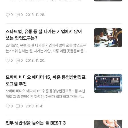
대인 대부분은 아마도 카카오톡, 텔레그램 등을 떠올리곤
운 제품들이 많아졌다는 건, 그 만큼 이용자 입장에서는 선
하실 겁니다. 그리고 업무를 위한 툴이라 했을 때 슬랙과 같
택의 폭이 넓어졌다는 의미가 되겠죠? 이에 어떤 걸 선택하
작성시간
0
0
2018. 11. 28.
은 다른 것들을 떠올리는 분들도 계실테고요. 하지만, 조금
는 게 자신에게 가장 적합한지 고민하는 분들 적지 않을 거
만 관심을 기울여보시면 티몬, 와디즈 등 누구나 알만한 대
같은..
기업은 물론이고 중소 중견 기업까지 약 15만개 이상의 팀
스타트업, 유통 등 잘 나가는 기업에서 많이
에서 ‘잔디’라는 플랫폼을 이용하고 있음을 아실 수 있을 겁
쓰는 협업도구는?
니다. 이렇듯 많은 곳에서 쓰인다는 건, 그 만큼 유용함이
글 내용
크다는 방증이겠죠?! 어떤 특징으로 이런 평가를 받는지,
스타트업, 유통 등 잘 나가는 기업에서 많이 쓰는 협업도구
아직까지 ‘잔디’를 놓치고 있는 분들께 도움이 될 정보를 전
는? 소위 말하는 ‘잘 나가는 기업’, 보통 이런 곳들을 떠올리
해드리도록 할게요. 우선, 누구나 쉽게 팀을 생성하고 관리
면 그저 매출이 높은 걸 떠올리게 됩니다. 하지만, 그 이면
작성시간
0
0
2018. 11. 20.
할 수 있다는 점을..
에 대한 이미지는 그 만큼 일이 많고 자기 시간이 부족한 즉
뭔가 효율적이지 못한 지점 또한 많을 것이라는 억측도 팽
배해 있는 게 사실이죠? 요즘 젊은층이 흔히 말하는 좋은
모바비 비디오 에디터 15, 쉬운 동영상편집프
직장의 요건. ‘워라벨(Work & Life Balance)’과는 사뭇
로그램 추천
먼 거리에 있는 그런 이미지가 퍼져 있기도 한데요. 하지만,
글 내용
이미 알고 계신 분들도 많을 겁니다. 효율적입 협업 도구를
모바비 비디오 에디터 15, 쉬운 동영상편집프로그램 추천
비롯해 관련된 환경을 만들기 위해 힘쓰는 기업도 많다는
저도 그 중 한명이긴 하지만, 하루가 멀다 하고 ‘유튜브’를
사실을. 일과 자신의 일상 사이에서 균형있는 성장과 휴식
포함한 동영상 플랫폼에 대한 관심이 높아지고 있습니다.
작성시간
0
0
2018. 11. 4.
등을 보장받기 위해서는 자연스럽게 효율성 높은 협업도구
이미 눈치챈 혹은 채널을 통해 자주 뵙는 분들도 계시지만,
에..
저 또한 블로그 뿐만 아니라 영상까지 진행하며 리뷰 등에
대한 다양화를 시도하고 있는데요. 주변에도 보면, 꼭 유튜
업무 생산성을 높이는 툴 BEST 3
브 채널을 만들어서 활동하는게 아니라 하더라도 이런저런
글 내용