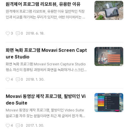
또 하나 주목받게 되는 것이 있죠? 바로 동영상 편집 프로
원격제어 프로그램 리모트뷰, 유용한 이유
그램입니다. 저 같은 경우에는 예전부터 이용했던지라 파
글 내용
원격제어 프로그램 리모트뷰, 유용한 이유 일반적인 직장
이널컷프로를 주로 활용하고 있는데, 그 비용 등이 만만치
인과 비교를 하기에는 무리가 있지만, 어떤 의미에서는 그
않은게 사실. 우선 금전적 부담을 줄이면서 트랜지션, 효과
누구보다 원격제어 프로그램에 대한 니즈가 큰 것이 저와
등 각각의 요소들에 부족함은 없고, 특정 컨셉(여행 등)으
같은 환경에 있는 사람들이 아닐까 싶습니다. 물론, 요즘에
로 결과물을 만드는 비중이 높다면 함께 쓰기 좋은 에디터
작성시간
3
0
2018. 6. 18.
는 나스(NAS)를 비롯해 클라우드 서비스가 잘 발달되어
가 있어 소개를 드려볼까 합니다. 모바비(Movavi)에서 선
있어 과거와 비교하면 원격 프로그램에 대한 필요성이 다
보인 비디오 에디터(Video E..
소 줄어들긴 했지만 이를 완전히 뒤로할 수는 없는 것이 사
화면 녹화 프로그램 Movavi Screen Capt
실이죠? 저 같은 경우만 하더라도, 모체가 되는 컴퓨터의
ure Studio
리소스를 통해 좀 더 효율성을 높이고자 할 때 이를 활용하
글 내용
곤 하는데요. 이 때 가장 쓰임새가 좋은, 여행이나 휴가 등
화면 녹화 프로그램 Movavi Screen Capture Studio
지에서 필수품이라 해도 과언이 아닌 녀석이 바로 ‘리모트
평소 자신의 컴퓨팅 과정에서 화면을 녹화하거나 스크린샷
뷰’가 아닐까 합니다. 과연 어떤 이유에서 이처럼 말씀을 드
을 담는 빈도가 높은 이들 많을 겁니다. 윈도우는 물론이고
작성시간
4
0
2018. 1. 30.
리는 것인지, 지금부터 리모트뷰의..
맥을 이용하는 이라 할지라도 말이죠. 어떤 의미에서는 저
또한 이런 부류에 들어간다 할 수 있을 텐데요. 각각의 OS
를 대표하는 ‘화면 녹화’에 특화된 프로그램들이 여럿 존재
Movavi 동영상 제작 프로그램, 팔방미인 Vi
하지만, 이 운영체제들을 번갈아쓰면서 공통된 경험을 이
deo Suite
어가고자 하는 분들께는 그 니즈를 채우는 녀석이 그리 많
글 내용
지 않은 것도 사실입니다. 꼭 그런 경우가 아니더라도 단순
Movavi 동영상 제작 프로그램, 팔방미인 Video Suite
히 보여지는 화면을 비디오로 만들 수 있는 것에 그치는게
블로그를 자주 찾는 분들이라면 최근 제 글에서 뭔가 특징
아니라 좀 더 다양한 재주를 가진 툴에 대한 고민을 하는 분
적인 변화를 발견하실 수 있을 겁니다. 종전에는 대체로 사
작성시간
4
0
2017. 1. 30.
들도 계실 듯 한데요. 모바비(Movavi)에서 꾸준히 업그레
진과 텍스트 위주로만 내용을 풀었던데 반해 지금은 영상