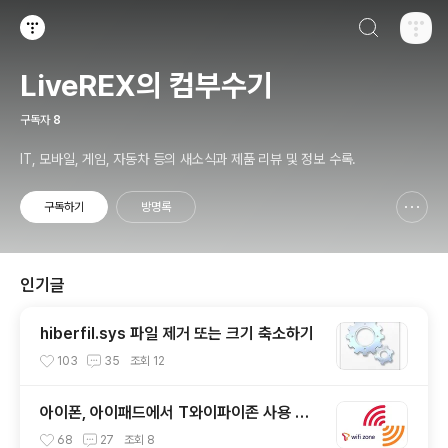
검색하기
티스토리
LiveREX의 컴부수기
구독자
8
IT, 모바일, 게임, 자동차 등의 새소식과 제품 리뷰 및 정보 수록.
구독하기
방명록
신고하기 레이어
열기
인기글
hiberfil.sys 파일 제거 또는 크기 축소하기
103
35
조회
12
아이폰, 아이패드에서 T와이파이존 사용 방
법
68
27
조회
8