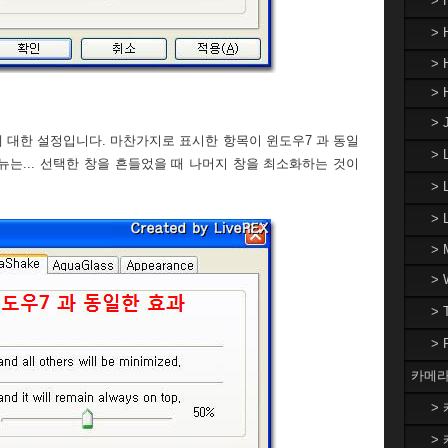
>
> 
> 
> 
> 
에 대한 설정입니다. 마찬가지로 표시한 항목이 윈도우7 과 동일
>
뉴는... 선택한 창을 흔들었을 때 나머지 창을 최소화하는 것이
> 
>
> 
>
>
>
카메라
> 
> 