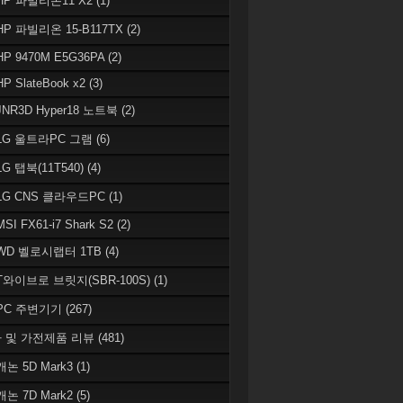
 HP 파빌리온11 X2
(1)
HP 파빌리온 15-B117TX
(2)
HP 9470M E5G36PA
(2)
HP SlateBook x2
(3)
JNR3D Hyper18 노트북
(2)
 LG 울트라PC 그램
(6)
LG 탭북(11T540)
(4)
 LG CNS 클라우드PC
(1)
MSI FX61-i7 Shark S2
(2)
 WD 벨로시랩터 1TB
(4)
 T와이브로 브릿지(SBR-100S)
(1)
 PC 주변기기
(267)
 및 가전제품 리뷰
(481)
캐논 5D Mark3
(1)
캐논 7D Mark2
(5)