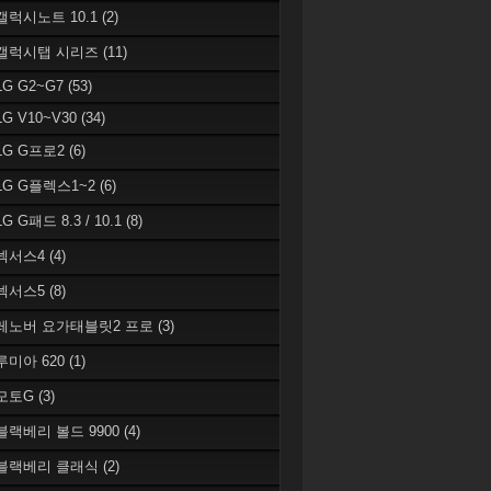
 갤럭시노트 10.1
(2)
 갤럭시탭 시리즈
(11)
LG G2~G7
(53)
LG V10~V30
(34)
 LG G프로2
(6)
 LG G플렉스1~2
(6)
LG G패드 8.3 / 10.1
(8)
 넥서스4
(4)
 넥서스5
(8)
 레노버 요가태블릿2 프로
(3)
 루미아 620
(1)
 모토G
(3)
 블랙베리 볼드 9900
(4)
 블랙베리 클래식
(2)