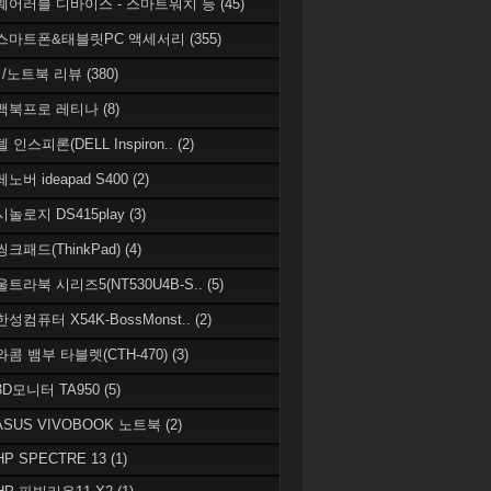
 웨어러블 디바이스 - 스마트워치 등
(45)
 스마트폰&태블릿PC 액세서리
(355)
/노트북 리뷰
(380)
 맥북프로 레티나
(8)
델 인스피론(DELL Inspiron..
(2)
레노버 ideapad S400
(2)
시놀로지 DS415play
(3)
씽크패드(ThinkPad)
(4)
 울트라북 시리즈5(NT530U4B-S..
(5)
한성컴퓨터 X54K-BossMonst..
(2)
 와콤 뱀부 타블렛(CTH-470)
(3)
 3D모니터 TA950
(5)
 ASUS VIVOBOOK 노트북
(2)
HP SPECTRE 13
(1)