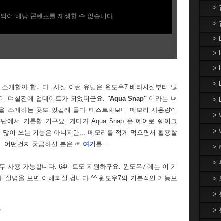
>
되어 해당 콘텐츠를 재생할 수 없습니다.
>
> 
> 
>
>
을 소개할까 합니다. 사실 이런 유틸은 윈도우7 베타시절부터 많
틸이 며칠전에 업데이트가 되었더군요.
"Aqua Snap"
이라는 녀
> 
ap 을 소개하는 곳도 있길래 둘다 테스트해보니 메모리 사용량이
>
에서 거론할 거구요. 게다가 Aqua Snap 은 에어로 쉐이크
>
그렇게 많이 쓰는 기능은 아니지만... 메모리를 적게 먹으면서 활용할
이 어떤건지 궁금하신 분은 ☞
여기
를...
>
>
 모두 사용 가능합니다. 64비트도 지원하구요. 윈도우7 에는 이 기
아래 설명을 보면 이해되실 겁니다 ^^ 윈도우7의 기본적인 기능보
>
>
>
/