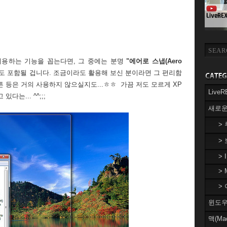
이용하는 기능을 꼽는다면, 그 중에는 분명
"에어로 스냅(Aero
도 포함될 겁니다. 조금이라도 활용해 보신 분이라면 그 편리함
 등은 거의 사용하지 않으실지도...ㅎㅎ 가끔 저도 모르게 XP
Liv
다는... ^^;;;
새로운
>
>
> 
> 
> 
윈도우(
맥(Ma