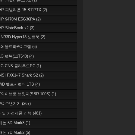
 HP 파빌리온11 X2
(1)
HP 파빌리온 15-B117TX
(2)
HP 9470M E5G36PA
(2)
HP SlateBook x2
(3)
JNR3D Hyper18 노트북
(2)
 LG 울트라PC 그램
(6)
LG 탭북(11T540)
(4)
 LG CNS 클라우드PC
(1)
MSI FX61-i7 Shark S2
(2)
 WD 벨로시랩터 1TB
(4)
 T와이브로 브릿지(SBR-100S)
(1)
 PC 주변기기
(267)
 및 가전제품 리뷰
(481)
캐논 5D Mark3
(1)
캐논 7D Mark2
(5)