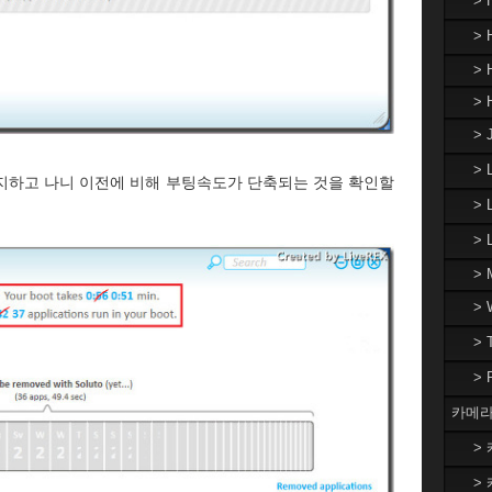
>
> 
> 
> 
> 
>
지하고 나니 이전에 비해 부팅속도가 단축되는 것을 확인할
> 
>
> 
>
>
>
카메라
> 
> 