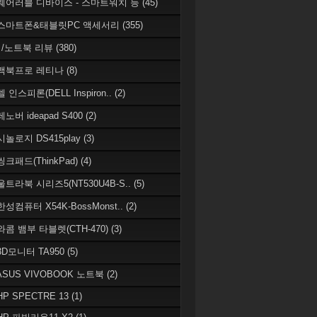
 웨어러블 디바이스 - 스마트워치 등
(45)
 스마트폰&태블릿PC 액세서리
(355)
/노트북 리뷰
(380)
 맥북프로 레티나
(8)
델 인스피론(DELL Inspiron..
(2)
레노버 ideapad S400
(2)
시놀로지 DS415play
(3)
씽크패드(ThinkPad)
(4)
 울트라북 시리즈5(NT530U4B-S..
(5)
한성컴퓨터 X54K-BossMonst..
(2)
 와콤 뱀부 타블렛(CTH-470)
(3)
 3D모니터 TA950
(5)
 ASUS VIVOBOOK 노트북
(2)
HP SPECTRE 13
(1)