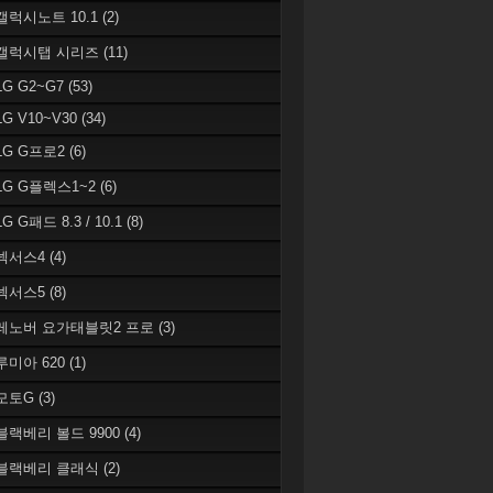
 갤럭시노트 10.1
(2)
 갤럭시탭 시리즈
(11)
LG G2~G7
(53)
LG V10~V30
(34)
 LG G프로2
(6)
 LG G플렉스1~2
(6)
LG G패드 8.3 / 10.1
(8)
 넥서스4
(4)
 넥서스5
(8)
 레노버 요가태블릿2 프로
(3)
 루미아 620
(1)
 모토G
(3)
 블랙베리 볼드 9900
(4)
 블랙베리 클래식
(2)