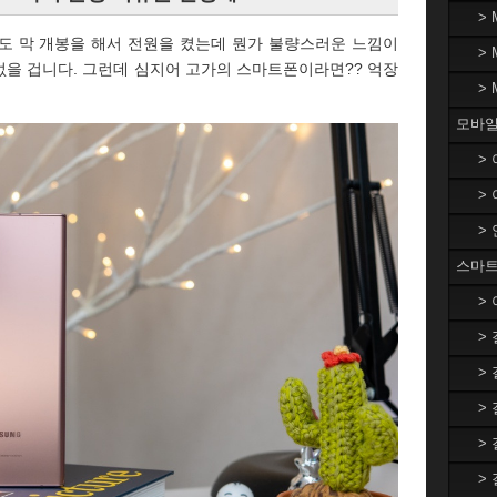
>
도 막 개봉을 해서 전원을 켰는데 뭔가 불량스러운 느낌이
>
 없을 겁니다. 그런데 심지어 고가의 스마트폰이라면?? 억장
>
모바일
>
>
>
스마트
>
>
>
>
>
>