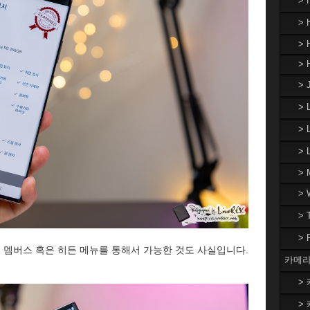
>
> 
> 
> 
> 
>
> 
>
> 
>
>
>
성 멤버스 혹은 히든 메뉴를 통해서 가능한 것도 사실입니다.
카메라
> 
> 