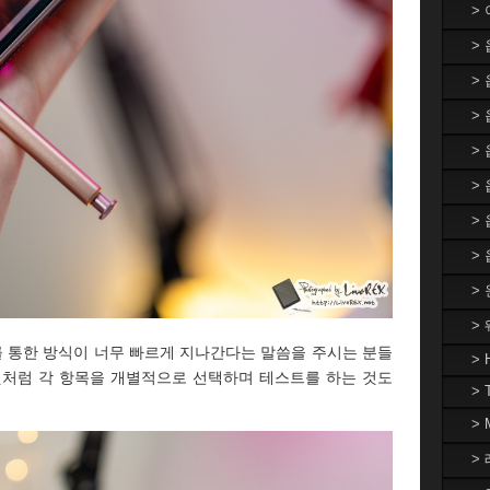
>
>
>
> 
>
>
>
>
>
>
를 통한 방식이 너무 빠르게 지나간다는 말씀을 주시는 분들
> 
것처럼 각 항목을 개별적으로 선택하며 테스트를 하는 것도
> 
>
> 