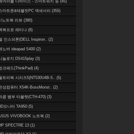
 웨어러블 디바이스 - 스마트워치 등
(45)
 스마트폰&태블릿PC 액세서리
(355)
/노트북 리뷰
(380)
 맥북프로 레티나
(8)
델 인스피론(DELL Inspiron..
(2)
레노버 ideapad S400
(2)
시놀로지 DS415play
(3)
씽크패드(ThinkPad)
(4)
 울트라북 시리즈5(NT530U4B-S..
(5)
한성컴퓨터 X54K-BossMonst..
(2)
 와콤 뱀부 타블렛(CTH-470)
(3)
 3D모니터 TA950
(5)
 ASUS VIVOBOOK 노트북
(2)
HP SPECTRE 13
(1)