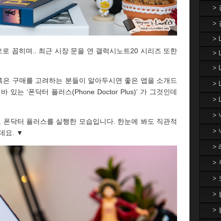
>
>
> 
 꼽히며.. 최근 시장 문을 연 갤럭시노트20 시리즈 또한
> 
>
혹은 구매를 고려하는 분들이 알아두시면 좋은 앱을 소개드
>
는 ‘폰닥터 플러스(Phone Doctor Plus)’ 가 그것인데
> 
>
 폰닥터 플러스를 실행한 모습입니다. 한눈에 봐도 직관적
>
데요. ▼
>
>
>
>
>