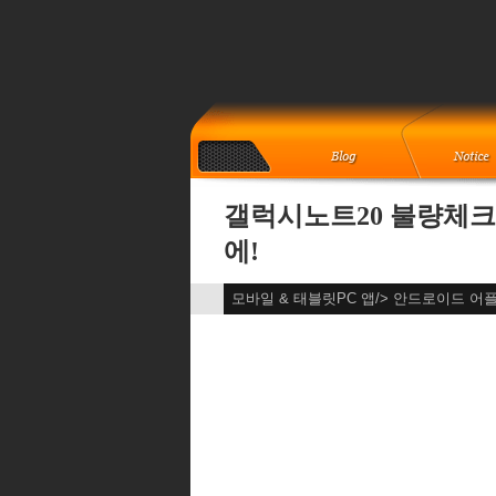
갤럭시노트20 불량체크 
에!
모바일 & 태블릿PC 앱/> 안드로이드 어