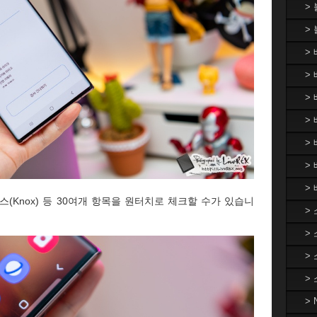
>
>
>
> 
>
> 
>
>
>
녹스(Knox) 등 30여개 항목을 원터치로 체크할 수가 있습니
>
>
>
>
>