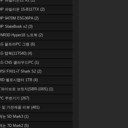
 HP 파빌리온11 X2
(1)
HP 파빌리온 15-B117TX
(2)
HP 9470M E5G36PA
(2)
HP SlateBook x2
(3)
JNR3D Hyper18 노트북
(2)
 LG 울트라PC 그램
(6)
LG 탭북(11T540)
(4)
 LG CNS 클라우드PC
(1)
MSI FX61-i7 Shark S2
(2)
 WD 벨로시랩터 1TB
(4)
 T와이브로 브릿지(SBR-100S)
(1)
 PC 주변기기
(267)
 및 가전제품 리뷰
(481)
캐논 5D Mark3
(1)
캐논 7D Mark2
(5)