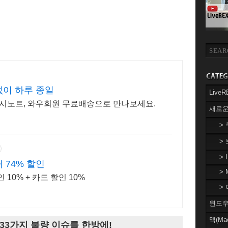
없이 하루 종일
Liv
럭시노트, 와우회원 무료배송으로 만나보세요.
새로운
>
>
> 
 74% 할인
> 
10% + 카드 할인 10%
> 
윈도우(
맥(Ma
33가지 불량 이슈를 한방에!