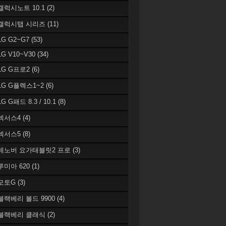
 갤럭시노트 10.1
(2)
 갤럭시탭 시리즈
(11)
LG G2~G7
(53)
LG V10~V30
(34)
 LG G프로2
(6)
 LG G플렉스1~2
(6)
LG G패드 8.3 / 10.1
(8)
 넥서스4
(4)
 넥서스5
(8)
 레노버 요가태블릿2 프로
(3)
 루미아 620
(1)
 모토G
(3)
 블랙베리 볼드 9900
(4)
 블랙베리 클래식
(2)