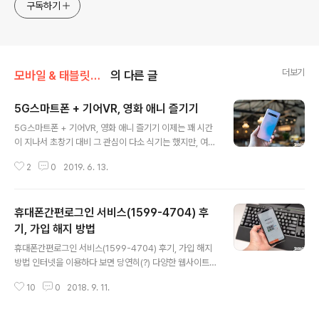
구독하기
더보기
모바일 & 태블릿PC 앱/> 안드로이드 어플
의 다른 글
5G스마트폰 + 기어VR, 영화 애니 즐기기
글 내용
5G스마트폰 + 기어VR, 영화 애니 즐기기 이제는 꽤 시간
이 지나서 초창기 대비 그 관심이 다소 식기는 했지만, 여전
히 5G 관련 단말에 대한 갈증 그리고 이를 통한 콘텐츠에
2
0
2019. 6. 13.
대한 관심을 보이는 사람들이 많습니다. 예전 글에서 SKT
5GX 프라임 이상의 요금제로 갤럭시S10 5G를 예약한
이라면 기어VR 팩을 지급받을 수 있다 소개를 드린 적이
휴대폰간편로그인 서비스(1599-4704) 후
있는데요. 이미 다양한 콘텐츠를 즐기고 있는 분들도 많을
듯 하지만, SKT 옥수수관 5GX 를 이용해 본 경험이 있다
기, 가입 해지 방법
글 내용
면.. VR과 조합으로 좀 더 다양한 그리고 색다른 경험이 가
휴대폰간편로그인 서비스(1599-4704) 후기, 가입 해지
능한 것도 잘 아시리라 생각이 되네요. 아직 잘 모르겠다 하
방법 인터넷을 이용하다 보면 당연히(?) 다양한 웹사이트
는 분들을 위해 본문에서는, VR을 통해 이용해 보면 좋을
에 가입을 하게 될 겁니다. 그리고 개개인마다 차이는 있겠
법한 또 다른 즐거움을 하나 소개해 드릴까 합니다. 지난 글
10
0
2018. 9. 11.
지만 각각에 서로 다른 패스워드로 나름대로 보안성을 높
에서도..
이며 그 활용을 이어가실 텐데요. 그런데, 요즘 대다수의 웹