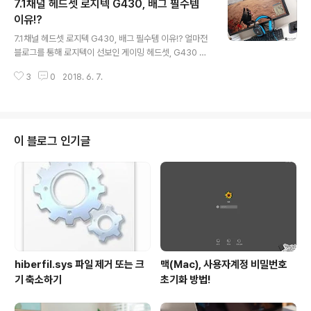
7.1채널 헤드셋 로지텍 G430, 배그 필수템
온의 분위기가 제법 많이 올라서 있는데요. 그 중에 있는 것
이 바로 RX580 시리즈라 할 수 있을 겁니다. 평소 소셜미
이유!?
글 내용
디어를 통해 소통을 하던 분들이라면 아시겠지만, 저 역시
7.1채널 헤드셋 로지텍 G430, 배그 필수템 이유!? 얼마전
이를 기반으로 하는 윈도우 기반의 PC를 현재 준비 중에
블로그를 통해 로지텍이 선보인 게이밍 헤드셋, G430 모
있는데요. 이런 와중에 운이 좋게도 ‘XFX 라데온 RX580
델에 대해 간단히 소개를 드렸습니다. 이미 아시는 분들도
블랙울프 OC D5 8GB’ 모델을 체험해 볼 수 있는 기회..
3
0
2018. 6. 7.
많겠지만 이 녀석의 경우 그 특화된 재주 덕분에 게이머들
도 애용할 정도로 좋은 평가를 받고 있는데요. 그 중심에는
7.1채널 돌비 서라운드 사운드 시스템이 있다 해도 과언이
아닐 듯 합니다. 배틀그라운드(이하, 배그), 오버워치 등과
같은 게임을 즐기는 분들이라면, 왜 이렇게 말하는지 쉽게
이 블로그 인기글
짐작이 되실 텐데요. 단순히 2채널로 소리가 들어올 때와
는 달리 공간감이 높아지며 특정 소리의 방향성까지 잡는
데 유리함이 있다 보니 이런 기능을 갖춘 게이밍 기어에 대
한 니즈는 점점 커지는 모습입니다. 그 중심에 로지텍 G43
0이 있다 할 텐..
hiberfil.sys 파일 제거 또는 크
맥(Mac), 사용자계정 비밀번호
기 축소하기
초기화 방법!