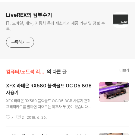
로그 정보
LiveREX의 컴부수기
IT, 모바일, 게임, 자동차 등의 새소식과 제품 리뷰 및 정보 수
록.
구독하기
더보기
컴퓨터/노트북 리뷰/> PC 주변기기
의 다른 글
XFX 라데온 RX580 블랙울프 OC D5 8GB
사용기
글 내용
XFX 라데온 RX580 블랙울프 OC D5 8GB 사용기 흔히
그래픽카드를 말하면 떠오르는 제조사 두 곳이 있습니다.
바로 NVIDIA와 AMD 인데요. 각각에 대한 평가 그리고 호
7
2
2018. 6. 26.
불호가 꽤 갈리긴 하지만, 일반적으로 기존에는 전자의 제
품을 선택한 이들이 많았던 것이 사실입니다. 그런데, 요즘
은 또 그렇지가 않죠? CPU를 비롯해 GPU 즉 AMD 라데