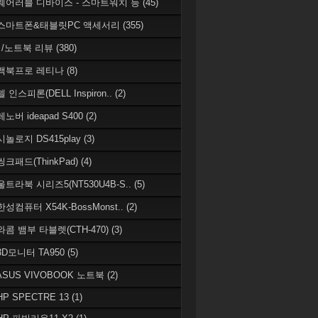
 웨어러블 디바이스 - 스마트워치 등
(45)
 스마트폰&태블릿PC 액세서리
(355)
/노트북 리뷰
(380)
 맥북프로 레티나
(8)
델 인스피론(DELL Inspiron..
(2)
레노버 ideapad S400
(2)
시놀로지 DS415play
(3)
씽크패드(ThinkPad)
(4)
 울트라북 시리즈5(NT530U4B-S..
(5)
한성컴퓨터 X54K-BossMonst..
(2)
 와콤 뱀부 타블렛(CTH-470)
(3)
 3D모니터 TA950
(5)
 ASUS VIVOBOOK 노트북
(2)
HP SPECTRE 13
(1)