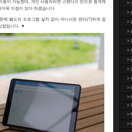
 이용이 가능한데, 개인 사용자라면 스탠다드 만으로 원격제
>
 더더욱 이점이 있다 하겠습니다.
>
문에 별도의 프로그램 설치 없이 어디서든 편리(?)하게 접
>
강점입니다. ▼
> 
>
>
>
>
>
>
> 
> 
>
> 