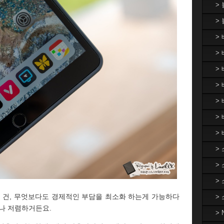
>
>
>
> 
>
> 
>
>
>
>
>
>
된 건, 무엇보다도 경제적인 부담을 최소화 하는게 가능하다
>
꽤나 저렴하거든요.
>