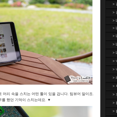
>
>
> 
> 
>
>
> 
>
>
>
>
 머리 속을 스치는 어떤 툴이 있을 겁니다. 팀뷰어 말이죠.
>
무를 했던 기억이 스치는데요. ▼
>
>