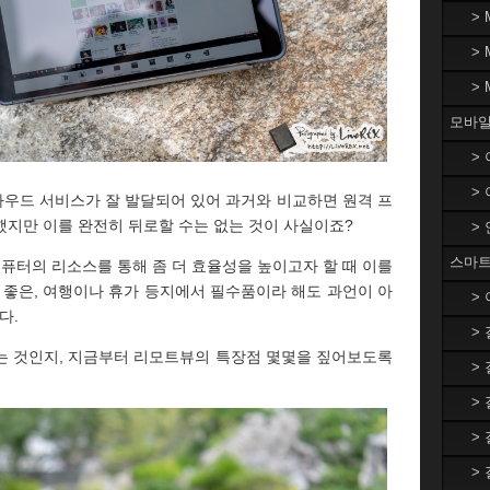
>
>
>
모바일
>
>
클라우드 서비스가 잘 발달되어 있어 과거와 비교하면 원격 프
했지만 이를 완전히 뒤로할 수는 없는 것이 사실이죠?
>
스마트
컴퓨터의 리소스를 통해 좀 더 효율성을 높이고자 할 때 이를
 좋은, 여행이나 휴가 등지에서 필수품이라 해도 과언이 아
>
다.
>
는 것인지, 지금부터 리모트뷰의 특장점 몇몇을 짚어보도록
>
>
>
>