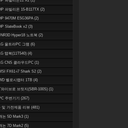
 HP 파빌리온11 X2
(1)
HP 파빌리온 15-B117TX
(2)
HP 9470M E5G36PA
(2)
HP SlateBook x2
(3)
JNR3D Hyper18 노트북
(2)
 LG 울트라PC 그램
(6)
LG 탭북(11T540)
(4)
 LG CNS 클라우드PC
(1)
MSI FX61-i7 Shark S2
(2)
 WD 벨로시랩터 1TB
(4)
 T와이브로 브릿지(SBR-100S)
(1)
 PC 주변기기
(267)
 및 가전제품 리뷰
(481)
캐논 5D Mark3
(1)
캐논 7D Mark2
(5)