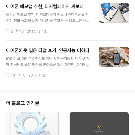
어떤 걸 쓰는게 좋을지 고민하는 분들 가운데 대다수는 조
아이폰 메모앱 추천, 디지털페이지 써보니
금이나마 자신에게 맞는 맞춤형 서비스와 UX 등을 제공하
글 내용
고, 월 이용료 부담이 덜한 걸 선호하실거라 생각이 됩니다.
아이폰 메모앱 추천, 디지털페이지 써보니 스마트폰을 단
그런 분들이라면, 최근 SK텔레콤을 통해 나온 ‘플로’를 한
순히 전화 통화와 문자 메시지를 주고 받는 용도로만 쓰는
번 이용해 보시는 건 어떨까 싶네요. 소개되는 바에 따르면,
이들은 극히 드물 겁니다. 함께 일하는 주변 지인들을 봐도
‘플로’는 ‘내가 원하는 음악이 물 흐르듯 끊임없이 흘러나온
2
0
2017. 12. 13.
그렇고 상당 수가 이를 통해 필요한 정보를 스크랩하며 메
다’는 의미가 담겨있습니다. ▼ 이 서비스는 앞서 말한 것
모하고, 할 일 및 캘린더 관리 등에 활용하는 것을 알 수 있
처럼, ..
는데요. 저 또한 마찬가지고 말이죠. 노트, 캘린더, 메모, 할
아이폰X 옷 입은 티맵 후기, 인공지능 더하다
일 앱의 기능을 한 곳에서 아우르며, 필요한 업무 등을 하는
글 내용
데 효율성을 높여주는 앱이 있어 소개를 드리려 합니다. 이
iOS 티맵, 아이폰X 해상도 지원 & 인공지능 비서 누구 장
미 이용하고 계신 분들도 적지 않을 줄 아는데요. 짧은 메
착 지금에도 좋은 평가를 받아오곤 있긴 하지만, 과거에는
모, 미팅 노트, 약속 일정과 장소, 사진, 이름과 연락처, 비밀
특정 이통사 단말에서만 이 녀석을 제대로 이용할 수 있다
일기, 할 일… 그 어떤 것이든 기록할 수 있는. 그리고 이를
13
0
2017. 11. 24.
는 이유로 그 곳을 통해 개통을 하려는 사람들까지 있을 정
꺼내 활용하는데 있어 더 없이 편리함을 갖춘 ‘디지털페이
도로 엄청난 인기를 누린 서비스가 있습니다. 특히, 아이폰
지’가..
에서는 더더욱 말이죠. 아마 이 정도만 말씀드려도 어떤 앱
인지 짐작하신 분들 많을 듯 한데요. 모바일 내비게이션 ‘티
맵(T-Map)’이 바로 그 주인공입니다. 블로그에서 소개드
이 블로그 인기글
렸던 것처럼, 안드로이드 기반에서는 이 녀석에 음성인식
인공지능(AI) 누구(NUGU)가 탑재되면서 그 매력과 활용
도를 높였는데요. 지난 22일 업데이트를 기준으로 iOS에
서도 같은 쓰임이 가능해졌습니다. 게다가 또 하나 반가운
건 국내에서 출시될 아..