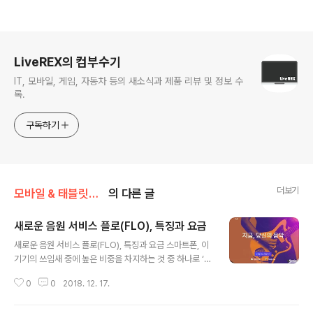
로그 정보
LiveREX의 컴부수기
IT, 모바일, 게임, 자동차 등의 새소식과 제품 리뷰 및 정보 수
록.
구독하기
더보기
모바일 & 태블릿PC 앱/> 아이폰 어플
의 다른 글
새로운 음원 서비스 플로(FLO), 특징과 요금
글 내용
새로운 음원 서비스 플로(FLO), 특징과 요금 스마트폰, 이
기기의 쓰임새 중에 높은 비중을 차지하는 것 중 하나로 ‘음
악’ 감상을 꼽을 수 있을 겁니다. 저 같은 경우만 하더라도
0
0
2018. 12. 17.
적지 않은 시간을 휴대폰을 통해 음원을 감상하며 시간을
보내곤 하는데요. 그런데, 이를 위한 서비스가 적지 않죠?