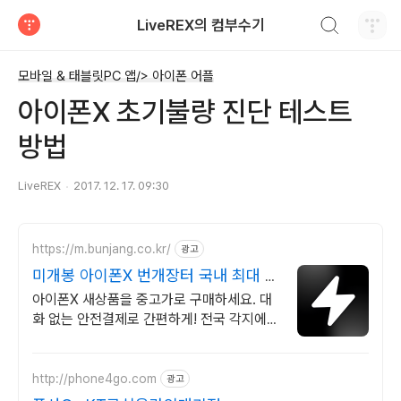
검색하기
LiveREX의 컴부수기
티스토리
모바일 & 태블릿PC 앱/> 아이폰 어플
아이폰X 초기불량 진단 테스트
방법
LiveREX
2017. 12. 17. 09:30
https://m.bunjang.co.kr/
광고
미개봉 아이폰X 번개장터 국내 최대 브
랜드 중고거래
아이폰X 새상품을 중고가로 구매하세요. 대
화 없는 안전결제로 간편하게! 전국 각지에서
올라오는 전국구 최다 상품 매일 10만 개 이
상의 신규 상품 업로드
http://phone4go.com
광고