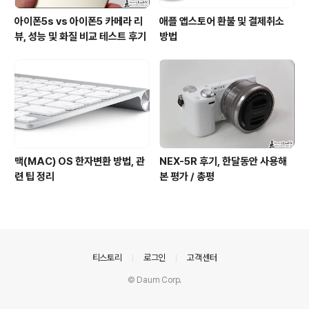
아이폰5s vs 아이폰5 카메라 리
애플 앱스토어 환불 및 결제취소
뷰, 성능 및 화질 비교 테스트 후기
방법
맥(MAC) OS 한자변환 방법, 관
NEX-5R 후기, 한달동안 사용해
련 팁 정리
본 평가 / 총평
의안내
티스토리
로그인
고객센터
© Daum Corp.