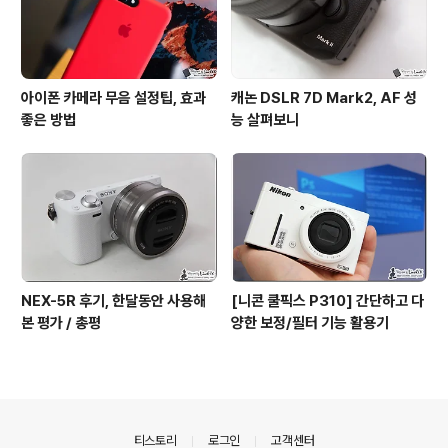
아이폰 카메라 무음 설정팁, 효과
캐논 DSLR 7D Mark2, AF 성
좋은 방법
능 살펴보니
NEX-5R 후기, 한달동안 사용해
[니콘 쿨픽스 P310] 간단하고 다
본 평가 / 총평
양한 보정/필터 기능 활용기
의안내
티스토리
로그인
고객센터