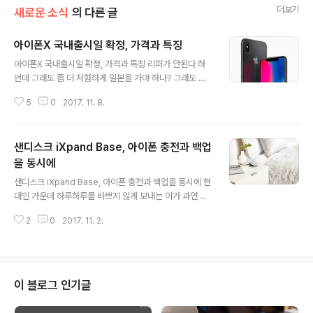
더보기
새로운 소식
의 다른 글
아이폰X 국내출시일 확정, 가격과 특징
글 내용
아이폰X 국내출시일 확정, 가격과 특징 리퍼가 안된다 하
던데 그래도 좀 더 저혐하게 일본을 가야 하나? 그래도 안
전하게 미국에서 직구를 하는게 좀 더 좋지 않을까? 여전히
5
0
2017. 11. 8.
아이폰X 구매를 두고 고민하는 분들 많으실 겁니다. 출시
일정이 공개되기도 전에 국내 애플스토어에서 그 가격이
공개되며 1차 출시국을 향한 관심과 집중이 예전 그 어떤
샌디스크 iXpand Base, 아이폰 충전과 백업
모델보다 높아진 근 며칠이었는데요. 그런데, 이제는 좀 더
차분하게 마음을 두고 계셔도 될 것 같습니다. 애플이 공식
을 동시에
글 내용
적으로 오는 11월 24일 대한민국에 아이폰X을 출시한다
샌디스크 iXpand Base, 아이폰 충전과 백업을 동시에 현
고 밝혔거든요. 이는 그간 루머로 돌던 12월 크리스마스 언
대인 가운데 하루하루를 바쁘지 않게 보내는 이가 과연 얼
저리 혹은 내년 1월 일정을 한창 앞당긴 것으로, 일각에서
마나 될까요. 대부분의 이들이 시간을 분 단위 혹은 초 단위
는 국내 1호 애플스토어 개장에 맞춰 출시를 하는 것이 아
2
0
2017. 11. 2.
로 쪼개가며 여러가지 일을 하거나 그럼에도 어떤 것은 포
니겠느냐는 전망까지 나오는 ..
기해야 하는 경우를 경험하곤 하는데요. 아이폰 이용자 가
운데 여행을 다녀와서 혹은 출장 및 퇴근 후 스마트폰 충전
을 마치고 데이터 백업까지 진행하다 잠자리에 들어야 할
시간을 놓쳐 다음날 일정까지 영향을 미친… 그런 힘들었던
이 블로그 인기글
기억을 가진 분들 꽤 계실 겁니다. 물론 저 또한 그 중 한명
이라 할 텐데요. 이와 같은 경험이 있는 이라면, 아마 대부