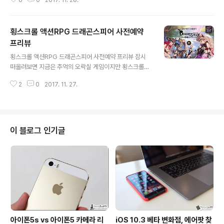
6
0
2017. 11. 28.
이 감상했는데요. 에미야 시로와 세이버가 만나는 순간부
터 성배를 둘러싸고 펼쳐지는 이야기들이 상당히 흥미롭게
다가오곤 하죠? 일본은 물론 국내에서도 큰 인기를 누리고
횡스크롤 액션RPG 드래곤스피어 사전예약
있는 이 녀석을 기반으로 한 모바일 게임. 페이트그랜드오
더가 지난 21일 국내에 출시되었습니다. 곧바로 양대 마켓
프리뷰
글 내용
매출 상위권에 이름을 올리고 있는데요. 본문에서는, 일명
횡스크롤 액션RPG 드래곤스피어 사전예약 프리뷰 잠시
‘페그오’라 불리는 페이트/그랜드오더. 이를 시작하는 분들
떠올려보면 지금은 추억의 오락실 게임이지만 횡스크롤이
께 도움이 될만한 초중반 팁을 전해드리려 합니다. 이미 즐
녹아들며 다시 떠올려봐도 좋은 기억이 스치는 녀석들이
기고 계신 분들은 아시겠지만, 해당 게임은 원작의 느낌을
2
0
2017. 11. 27.
여럿 있습니다. 던전앤드래곤, 닌자 베이스볼, 메탈 슬러그
최대한 살리기 위해 목소리 즉 성우는..
등이 그것인데요. 이 방식을 적용한 대부분이 액션성이 돋
보인다는건 쉽게 가늠하실 수 있을거예요. 모바일 게임 시
장에서도 이를 강조한 서비스가 여럿 있었는데요. 이번에
또 하나 기대감을 안기는 녀석이 등장했습니다. ‘드래곤스
이 블로그 인기글
피어’가 바로 그 주인공인데요. 콘솔 감성의 액션을 즐길 수
있다는 점 등이 매력으로 꼽히고 있죠? 이 글에서는 드래곤
스피어가 어떤 특징을 갖는지 살펴보며 사전예약 관련 정
보를 전해드리려 합니다. 앞서 강조한 것처럼, 드래곤스피
어에서 가장 눈길을 끄는건 횡스크롤 방식이 ..
아이폰5s vs 아이폰5 카메라 리
iOS 10.3 베타 변화점, 에어팟 찾