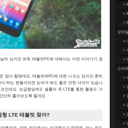
>
>
>
모바일
>
>
아닐까 싶지만 유독 태블릿PC에 대해서는 이런 이야기가 끊
>
스마트
은 없다 할텐데요. 태블릿에PC에 대한 니즈는 있지만 흔히
>
다 하는 분들이라면 눈여겨 봐도 좋은 만한 녀석이 있습니
>
’이 그것인데요. 보급형임에도 셀룰러 즉 LTE를 통한 활용도 가
 간단히 훑어보도록 할게요.
>
>
>
보급형 LTE 태블릿 찾아?
>
터 살펴볼까요. 어떤 의미에서는 보급형이기 때문에, 어느 정도