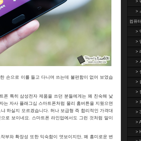
>
>
컴퓨터
>
> 
> 
> 
> 
 한 손으로 이를 들고 다니며 쓰는데 불편함이 없어 보였습
>
> 
트폰 특히 삼성전자 제품을 쓰던 분들에게는 꽤 친숙해 낯
>
혹자는 자사 플래그십 스마트폰처럼 물리 홈버튼을 지웠으면
느냐 하실지 모르겠습니다. 허나 보급형 즉 합리적인 가격대
>
것으로 보이네요. 스마트폰 라인업에서도 그런 것처럼 말이
>
> 
 조작부와 확장성 또한 익숙함이 엿보이지만, 꽤 흥미로운 변