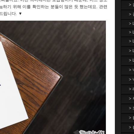
>
늠하기 위해 이를 확인하는 분들이 많은 듯 했는데요. 관련
드립니다. ▼
>
> 
> 
>
>
> 
>
>
>
>
>
>
>