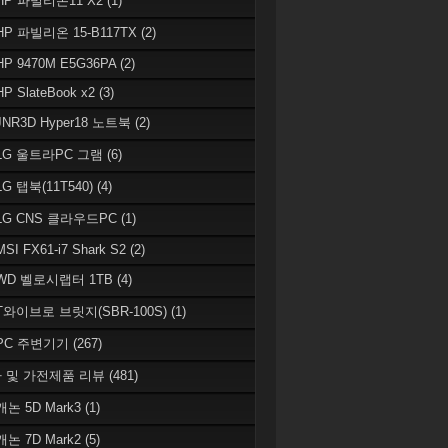
 HP 파빌리온11 X2
(1)
HP 파빌리온 15-B117TX
(2)
HP 9470M E5G36PA
(2)
HP SlateBook x2
(3)
JNR3D Hyper18 노트북
(2)
 LG 울트라PC 그램
(6)
LG 탭북(11T540)
(4)
 LG CNS 클라우드PC
(1)
MSI FX61-i7 Shark S2
(2)
 WD 벨로시랩터 1TB
(4)
 T와이브로 브릿지(SBR-100S)
(1)
 PC 주변기기
(267)
 및 가전제품 리뷰
(481)
캐논 5D Mark3
(1)
캐논 7D Mark2
(5)