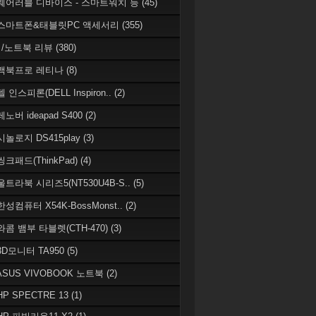
 웨어러블 디바이스 - 스마트워치 등
(45)
 스마트폰&태블릿PC 액세서리
(355)
/노트북 리뷰
(380)
 맥북프로 레티나
(8)
델 인스피론(DELL Inspiron..
(2)
레노버 ideapad S400
(2)
시놀로지 DS415play
(3)
씽크패드(ThinkPad)
(4)
 울트라북 시리즈5(NT530U4B-S..
(5)
한성컴퓨터 X54K-BossMonst..
(2)
 와콤 뱀부 타블렛(CTH-470)
(3)
 3D모니터 TA950
(5)
 ASUS VIVOBOOK 노트북
(2)
HP SPECTRE 13
(1)