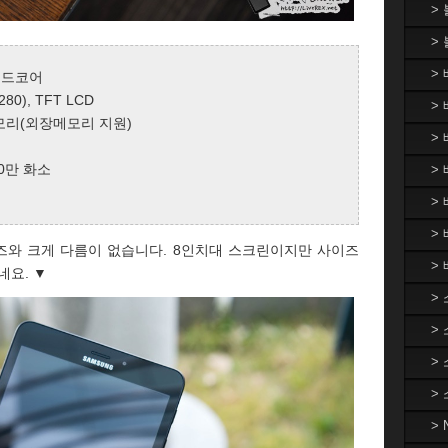
>
>
>
쿼드코어
0), TFT LCD
> 
장메모리(외장메모리 지원)
>
00만 화소
> 
>
>
즈와 크게 다름이 없습니다. 8인치대 스크린이지만 사이즈
>
네요. ▼
>
>
>
>
>