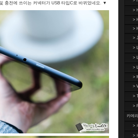
>
및 충전에 쓰이는 커넥터가 USB 타입C로 바뀌었네요. ▼
> 
> 
> 
> 
>
> 
>
> 
>
>
>
카메라
> 
> 