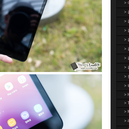
>
>
>
> 
>
>
>
>
>
>
> 
> 
>
> 