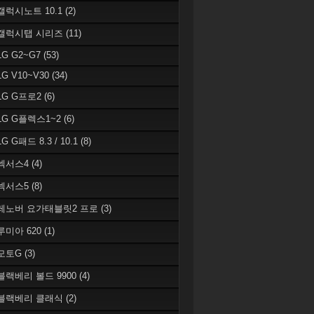
 갤럭시노트 10.1
(2)
 갤럭시탭 시리즈
(11)
LG G2~G7
(53)
LG V10~V30
(34)
 LG G프로2
(6)
 LG G플렉스1~2
(6)
LG G패드 8.3 / 10.1
(8)
 넥서스4
(4)
 넥서스5
(8)
 레노버 요가태블릿2 프로
(3)
 루미아 620
(1)
 모토G
(3)
 블랙베리 볼드 9900
(4)
 블랙베리 클래식
(2)