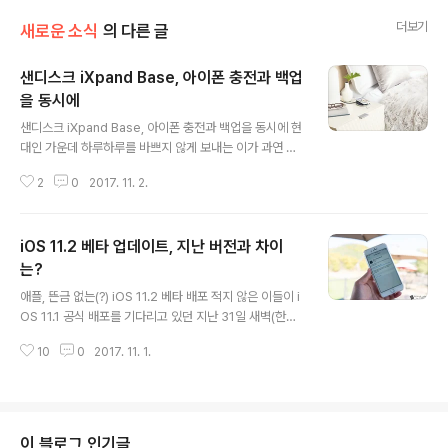
더보기
새로운 소식
의 다른 글
샌디스크 iXpand Base, 아이폰 충전과 백업
을 동시에
글 내용
샌디스크 iXpand Base, 아이폰 충전과 백업을 동시에 현
대인 가운데 하루하루를 바쁘지 않게 보내는 이가 과연 얼
마나 될까요. 대부분의 이들이 시간을 분 단위 혹은 초 단위
2
0
2017. 11. 2.
로 쪼개가며 여러가지 일을 하거나 그럼에도 어떤 것은 포
기해야 하는 경우를 경험하곤 하는데요. 아이폰 이용자 가
운데 여행을 다녀와서 혹은 출장 및 퇴근 후 스마트폰 충전
iOS 11.2 베타 업데이트, 지난 버전과 차이
을 마치고 데이터 백업까지 진행하다 잠자리에 들어야 할
시간을 놓쳐 다음날 일정까지 영향을 미친… 그런 힘들었던
는?
글 내용
기억을 가진 분들 꽤 계실 겁니다. 물론 저 또한 그 중 한명
애플, 뜬금 없는(?) iOS 11.2 베타 배포 적지 않은 이들이 i
이라 할 텐데요. 이와 같은 경험이 있는 이라면, 아마 대부
OS 11.1 공식 배포를 기다리고 있던 지난 31일 새벽(한국
분이 충전과 백업을 동시에 할 수 있는 솔루션이 있다면 얼
시간), 애플은 개발자를 대상으로 뜬금 없이 iOS 11.2 베타
마나 좋을까 하는 생각을 가져 보셨을 겁니다. 이 대목에서
10
0
2017. 11. 1.
소프트웨어 업데이트를 선보였습니다. 만약 무언가가 배포
혹자는 ‘아이클라우..
되더라도 iOS 11.1 GM 혹은 아이폰X가 출시를 시작할 무
렵을 위해 이번 주는 그냥 건너뛰는 것이 아닐까 하는 예상
이 지배적이었던 점을 고려하면 분명 예상 밖의 업데이트
이기도 한데요. 전작들에서 꽤 좋은 퍼포먼스를 보인다는
이 블로그 인기글