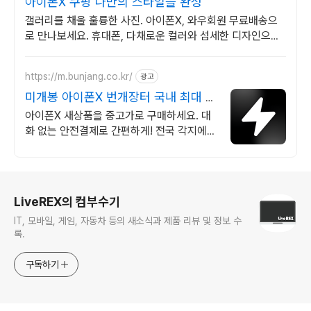
아이폰X 쿠팡 나만의 스타일을 완성
갤러리를 채울 훌륭한 사진. 아이폰X, 와우회원 무료배송으
로 만나보세요. 휴대폰, 다채로운 컬러와 섬세한 디자인으로
당신의 개성을 표현하세요.
https://m.bunjang.co.kr/
광고
미개봉 아이폰X 번개장터 국내 최대 브
랜드 중고거래
아이폰X 새상품을 중고가로 구매하세요. 대
화 없는 안전결제로 간편하게! 전국 각지에서
올라오는 전국구 최다 상품 매일 10만 개 이
상의 신규 상품 업로드
로그 정보
LiveREX의 컴부수기
IT, 모바일, 게임, 자동차 등의 새소식과 제품 리뷰 및 정보 수
록.
구독하기