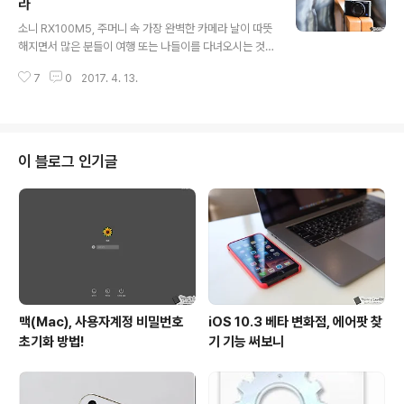
서는 이맘 때면 노란 물결의 아름다움을 느낄 수 있어 많은
라
글 내용
이들이 이를 찾곤 합니다. 저 또한 주말을 맞아 다녀왔는데
소니 RX100M5, 주머니 속 가장 완벽한 카메라 날이 따뜻
요. 어떤 카메라를 들고 길을 나설까 고민을 하다가, 다른
해지면서 많은 분들이 여행 또는 나들이를 다녀오시는 것
일정도 고려해 가방을 가볍게 하면서 준수한 퀄리티의 결
으로 알고 있습니다. 소셜미디어를 둘러보면 제주도를 비
과물을 얻을 수 있는 소니 RX100M5를 휴대했는데요. 유
7
0
2017. 4. 13.
롯해 곳곳을 다니며 인증샷을 올리시는 분들이 상당히 많
채꽃 뿐만 아니라 또 ..
은 모습인데요. 여행 사진과 함께 남겨진 몇몇 이야기를 보
면, DSLR 같은 큰 카메라를 들고 다니자니 다소 부담되어,
작지만 성능은 준수한 녀석을 권해달라는 내용이 꽤 보이
더군요. 이와 같은 상황에서 수 많은 대안이 있을테지만, 빠
이 블로그 인기글
짐없이 등장하는 모델이 바로 소니 RX100M5입니다. 저
같은 경우만 하더라도 일상에서 매일 같이, 그리고 출장 및
취재에도 해당 모델만을 휴대하고 다녀오곤 하는데요. 몇
차례 소개드린 것처럼 세계에서 가장 빠른 0.05초 AF 속
도라던지, 동체추적 매력을 ..
맥(Mac), 사용자계정 비밀번호
iOS 10.3 베타 변화점, 에어팟 찾
초기화 방법!
기 기능 써보니