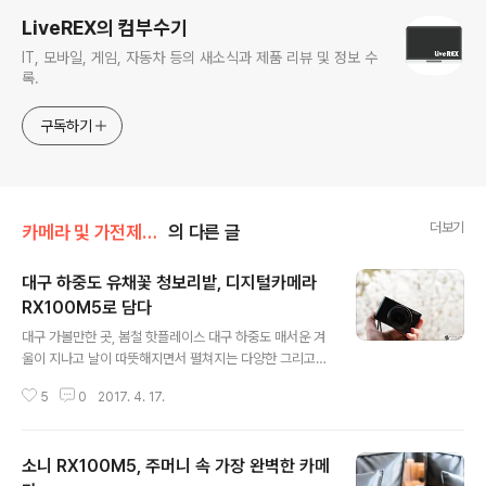
LiveREX의 컴부수기
IT, 모바일, 게임, 자동차 등의 새소식과 제품 리뷰 및 정보 수
록.
구독하기
더보기
카메라 및 가전제품 리뷰/> 소니 RX100~MK5
의 다른 글
대구 하중도 유채꽃 청보리밭, 디지털카메라
RX100M5로 담다
글 내용
대구 가볼만한 곳, 봄철 핫플레이스 대구 하중도 매서운 겨
울이 지나고 날이 따뜻해지면서 펼쳐지는 다양한 그리고
따스한 색감의 꽃을 보고 있자면, 그 기분도 덩달아 포근해
5
0
2017. 4. 17.
지는 것을 느낄 수 있는데요. 여러분들은 봄 하면 어떤 꽃이
떠오르시나요? 아마 많은 이들이 ‘벚꽃’을 말하곤 할 겁니
다. 하얀 혹은 분홍빛 짙은 색의 벚꽃과 함께 샛노랗게 봄을
소니 RX100M5, 주머니 속 가장 완벽한 카메
대표하는 녀석이 있죠? 바로 유채꽃인데요. 대구 하중도에