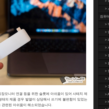
>
>
컴퓨터
>
> 
> 
> 
> 
>
> 
>
>
 외장모니터 연결 등을 위한 슬롯에 아쉬움이 있어 사테치 제
>
 형태의 제품 경우 발열이 상당해서 쓰기에 불편함이 있었는
> 
 관련된 아쉬움이 해소되었습니다.