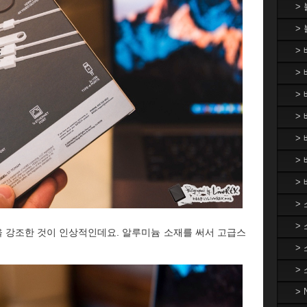
>
>
>
> 
>
> 
>
>
>
>
>
 강조한 것이 인상적인데요. 알루미늄 소재를 써서 고급스
>
▼
>
>