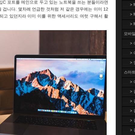
 타입C 포트를 메인으로 두고 있는 노트북을 쓰는 분들이라면
>
 겁니다. 몇차례 언급한 것처럼 저 같은 경우에는 이미 12
>
되고 있던지라 이미 이를 위한 액세서리도 여럿 구해서 활
>
모바일
>
>
>
스마트
>
>
>
>
>
>