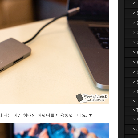
>
>
>
> 
>
>
>
>
>
>
> 
> 
지 저는 이런 형태의 어댑터를 이용했었는데요. ▼
>
> 