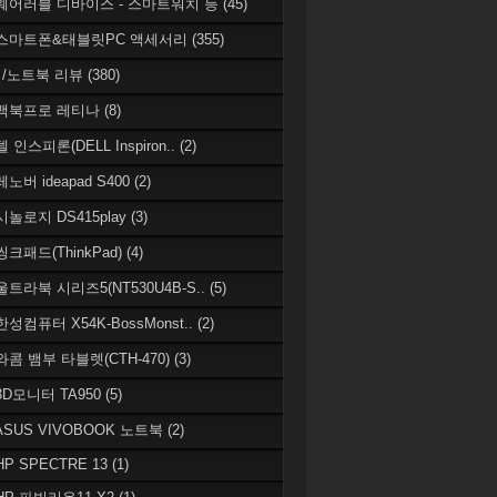
 웨어러블 디바이스 - 스마트워치 등
(45)
 스마트폰&태블릿PC 액세서리
(355)
/노트북 리뷰
(380)
 맥북프로 레티나
(8)
델 인스피론(DELL Inspiron..
(2)
레노버 ideapad S400
(2)
시놀로지 DS415play
(3)
씽크패드(ThinkPad)
(4)
 울트라북 시리즈5(NT530U4B-S..
(5)
한성컴퓨터 X54K-BossMonst..
(2)
 와콤 뱀부 타블렛(CTH-470)
(3)
 3D모니터 TA950
(5)
 ASUS VIVOBOOK 노트북
(2)
HP SPECTRE 13
(1)