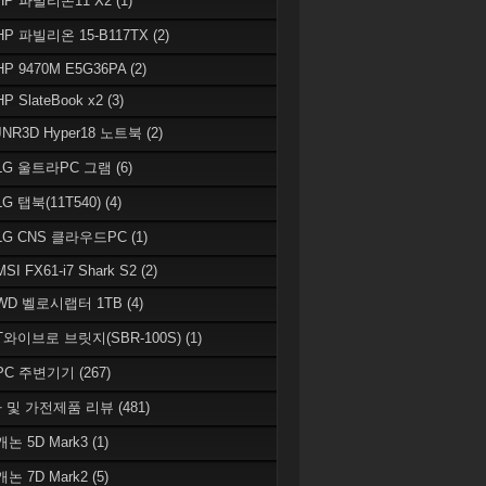
 HP 파빌리온11 X2
(1)
HP 파빌리온 15-B117TX
(2)
HP 9470M E5G36PA
(2)
HP SlateBook x2
(3)
JNR3D Hyper18 노트북
(2)
 LG 울트라PC 그램
(6)
LG 탭북(11T540)
(4)
 LG CNS 클라우드PC
(1)
MSI FX61-i7 Shark S2
(2)
 WD 벨로시랩터 1TB
(4)
 T와이브로 브릿지(SBR-100S)
(1)
 PC 주변기기
(267)
 및 가전제품 리뷰
(481)
캐논 5D Mark3
(1)
캐논 7D Mark2
(5)