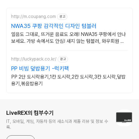
http://m.coupang.com
광고
NWA35 쿠팡 감각적인 디자인 텀블러
얼음도 그대로, 뜨거운 음료도 오래! NWA35 쿠팡에서 만나
보세요. 가방 속에서도 안심! 새지 않는 텀블러, 와우회원 무
료배송으로 편리하게.
http://luckypack.co.kr/
광고
PP 비빔 덮밥용기 -럭키팩
PP 2단 도시락용기,1칸 도시락,2칸 도시락,3칸 도시락,덮밥
용기,볶음밥용기
로그 정보
LiveREX의 컴부수기
IT, 모바일, 게임, 자동차 등의 새소식과 제품 리뷰 및 정보 수
록.