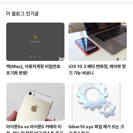
신 분들 많으실 겁니다. 아이폰7 시리즈가 3.5mm 이어폰
잭을 지우면서, 이를 선택해 쓰고 있는 분들이라면 더더욱
이 블로그 인기글
말이죠. 저 역시 그 가운데 한명으로, 평소 블루투스 기반의
헤드셋을 즐겨 쓰던 입장에서 이 녀석이 어떤 경험을 제공
할지에 대한 호기심이 상당했는데요. 금전적 부담이 적지
않음에도 결국 지름신을 이겨내지 못하고 이를 구했고, 결
국은 (지름..
맥(Mac), 사용자계정 비밀번호
iOS 10.3 베타 변화점, 에어팟 찾
초기화 방법!
기 기능 써보니
아이폰5s vs 아이폰5 카메라 리
hiberfil.sys 파일 제거 또는 크