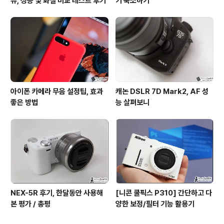
뷰, 성능 및 화질 비교 테스트 후기
기 축소하기
아이폰 카메라 무음 설정팁, 효과
캐논 DSLR 7D Mark2, AF 성
좋은 방법
능 살펴보니
NEX-5R 후기, 한달동안 사용해
[니콘 쿨픽스 P310] 간단하고 다
본 평가 / 총평
양한 보정/필터 기능 활용기