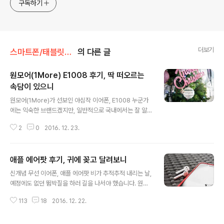
구독하기
더보기
스마트폰/태블릿PC/웨어러블 리뷰/> 스마트폰&태블릿PC 액세서리
의 다른 글
원모어(1More) E1008 후기, 딱 떠오르는
속담이 있으니
글 내용
원모어(1More)가 선보인 야심작 이어폰, E1008 누군가
에는 익숙한 브랜드겠지만, 일반적으로 국내에서는 잘 알
려지지 않은 원모어(1More)라는 곳에서 야심차게 내놓은
2
0
2016. 12. 23.
이어폰이 있다 하여 경험을 해 보았습니다. 사실 샤오미 피
스톤이라고 하면 많이들 아실텐데, 바로 이를 제작한 곳이
기도 하여 개인적으로 더 흥미가 생겼는데요. 이미 곳곳에
애플 에어팟 후기, 귀에 꽂고 달려보니
서 이 녀석에 대한 정보를 접한 분들도 계실테지만, 직접 접
글 내용
해본 원모어 E1008 모델이 어떤 느낌을 전했는지 그 후기
신개념 무선 이어폰, 애플 에어팟 비가 추적추적 내리는 날,
를 지금부터 전해드리도록 하겠습니다. 원모어(1More) E
예정에도 없던 뜀박질을 하러 길을 나서야 했습니다. 원래
1008 후기, 딱 떠오르는 속담이 있으니 엄밀히 말하면 흥
도착 예정일 보다 한참을 빠르게 도착한 ‘애플 에어팟(App
미가 생기긴 했지만, 큰 기대는 하지 않았습니다. 지금까지
113
18
2016. 12. 22.
le AirPods)‘ 덕분에 말이죠. 계속해서 출시가 연기되며
접해본 대부분의 중국향 제품들의 가성비를 앞세운 만큼
말도 많고 탈도 많았던, 시장에 나온 뒤에도 여전히 화제의
그 고유의 퀄리티에 있..
중심에 있는 애플의 무선 이어폰 에어팟을 염두해 두고 계