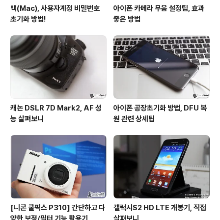
맥(Mac), 사용자계정 비밀번호
아이폰 카메라 무음 설정팁, 효과
초기화 방법!
좋은 방법
캐논 DSLR 7D Mark2, AF 성
아이폰 공장초기화 방법, DFU 복
능 살펴보니
원 관련 상세팁
[니콘 쿨픽스 P310] 간단하고 다
갤럭시S2 HD LTE 개봉기, 직접
양한 보정/필터 기능 활용기
살펴보니