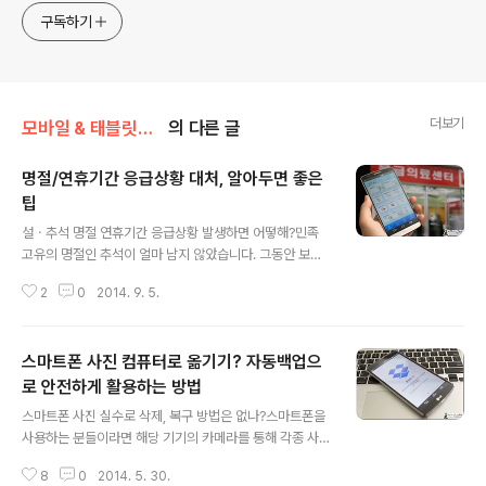
구독하기
더보기
모바일 & 태블릿PC 앱
의 다른 글
명절/연휴기간 응급상황 대처, 알아두면 좋은
팁
글 내용
설ㆍ추석 명절 연휴기간 응급상황 발생하면 어떻해?민족
고유의 명절인 추석이 얼마 남지 않았습니다. 그동안 보기
힘들었던 가족들과 만나 이런저런 이야기를 나누며 정겨운
2
0
2014. 9. 5.
시간을 보내기에도 부족한 명절 연휴기간이면 평소보다 너
무 잘 먹은 탓인지 오히려 탈이 나는 경우가 종종 있죠?가
벼운 배탈 정도라면 크게 문제가 되지 않을 수도 있지만 가
스마트폰 사진 컴퓨터로 옮기기? 자동백업으
끔 그 정도가 심한 경우가 있습니다. 그럴 때면 현재 위치한
곳에서 가장 가까운 응급실 등을 빨리 찾는 것이 급선무일
로 안전하게 활용하는 방법
글 내용
텐데요. 이처럼 응급상황에 도움이 되는 스마트폰 앱 서비
스마트폰 사진 실수로 삭제, 복구 방법은 없나?스마트폰을
스가 있어 소개해 드리려 합니다. 또한, 명절이면 어김없이
사용하는 분들이라면 해당 기기의 카메라를 통해 각종 사
겪게되는 교통정체 등에도 도움이 될만한 내용 역시 간단
진은 물론 동영상을 촬영하곤 하실 겁니다. 특히 요즘처럼
하게 전해드리도록 할게요. 명절 기간 응급상황&교통정체
8
0
2014. 5. 30.
여행 등을 다니기 좋은 계절에는 그 활용도가 더 높아지곤