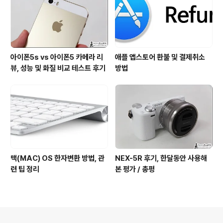
아이폰5s vs 아이폰5 카메라 리
애플 앱스토어 환불 및 결제취소
뷰, 성능 및 화질 비교 테스트 후기
방법
맥(MAC) OS 한자변환 방법, 관
NEX-5R 후기, 한달동안 사용해
련 팁 정리
본 평가 / 총평
의안내