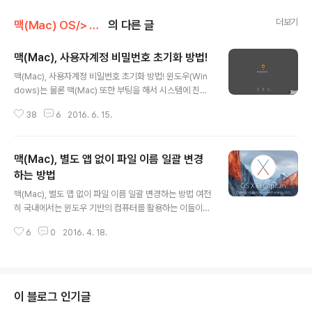
더보기
맥(Mac) OS/> Mac 활용팁
의 다른 글
맥(Mac), 사용자계정 비밀번호 초기화 방법!
글 내용
맥(Mac), 사용자계정 비밀번호 초기화 방법! 윈도우(Win
dows)는 물론 맥(Mac) 또한 부팅을 해서 시스템에 진입
할 때면 등록된 계정의 암호를 묻는 과정이 있습니다. 운영
38
6
2016. 6. 15.
체제에 따라 차이는 있지만 이 경우 활용할 수 있는 방법에
는 여러가지가 있죠? 하지만 가장 기본적인건 단연 숫자나
문자 등을 입력하는 것이 아닐까 싶습니다. 그런데, 설마 그
맥(Mac), 별도 앱 없이 파일 이름 일괄 변경
런 일이 생길까 싶지만 그 어떤 이유에서 오랜 시간 컴퓨터
를 시동하지 않는 경우 자신이 설정한 암호임에도 이를 잊
하는 방법
글 내용
게 되는 경우가 있습니다. 과거 윈도우 운영체제에서 이런
맥(Mac), 별도 앱 없이 파일 이름 일괄 변경하는 방법 여전
문제에 직면했을 때 해결할 수 있는 팁을 소개드린 바 있는
히 국내에서는 윈도우 기반의 컴퓨터를 활용하는 이들이
데요. 본문에서는 맥(Mac)을 기준으로 사용자 계정 로그
절대 다수를 지키고 있지만, 맥 기반의 그것을 쓰는 이들 또
인 암호를 잊었을 때 이를 초기화 하는 방법을 소개드리려
6
0
2016. 4. 18.
한 꽤 많이 늘어난 상태입니다. 익숙하지 않은 운영체제를
합니다. 아시는 분..
이용하다 보면 하나부터 열까지 예전에는 어렵지 않게 진
행했던 것들에 낯설음이 느껴지곤 하는데요. 다수의 파일
이름을 동시에 바꾸는 과정 또한 마찬가지라 하겠습니다.
아마 제법 많은 수의 맥 유저가 이를 진행할 때면 ‘Better
이 블로그 인기글
Rename 9’와 같은 써드파티 앱을 떠올리곤 하실텐데요.