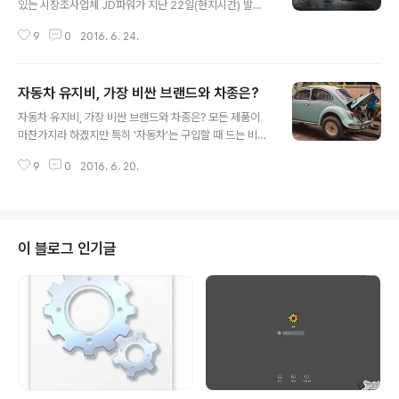
있는 시장조사업체 JD파워가 지난 22일(현지시간) 발표
한 '2016 IQS(초기품질조사)' 평가에서 놀라운 결과가 목
9
0
2016. 6. 24.
격되어 많은 이들의 이목을 집중시키고 있습니다. 프리미
엄 브랜드라 일컫어지는 포르쉐, 벤츠, BMW 등을 제치고
한국의 '기아(KIA)차'가 1위 자리에 오른 것인데요. 이는 한
자동차 유지비, 가장 비싼 브랜드와 차종은?
국 자동차 업체 가운데 최초인 것은 두말할 것도 없고, 27
글 내용
년만에 처음으로 일반 자동차 브랜드 가운데 1위가 나온 것
자동차 유지비, 가장 비싼 브랜드와 차종은? 모든 제품이
이라 더 의미하는 바가 크다 하겠습니다. 참고로, 이번 IQS
마찬가지라 하겠지만 특히 '자동차'는 구입할 때 드는 비용
평가는 지난해 11월부터 올해 2월까지 미국에서 판매된 신
만큼이나 이를 유지하는데 들어가는 금전적 부담이 만만치
차를 대상으로, 구매 후 3개월이 지난 차량의 이용자에게
9
0
2016. 6. 20.
않은 것이 사실입니다. 생명한 직결되는 것인 만큼 어느 하
233개 항목에 대한 품질 만족도를 조사해 100대당 불만
나 사소하게 여길 수 있는 것이 없다 보니 더더욱 그렇다 할
건수로 ..
텐데요. YourMechanic에 따르면 미국에서는 자동차 보
험을 비롯한 유지관리에 들어가는 비용이 가계비 전체에
약 5%를 차지한다고 합니다. 적지 않은 비중임을 알 수 있
이 블로그 인기글
는데요. 당연한 이야기겠지만, 이용하는 차량에 따라 이를
유지하는데 드는 비용은 천차만별이겠죠? YourMechani
c은 이에 착안해 자동차를 구입하고 10년동안 들어가는 유
지비를 제조사 브랜드별로 그리고 차량 모델별로 조사했다
고 합니다. 지난 1일(..