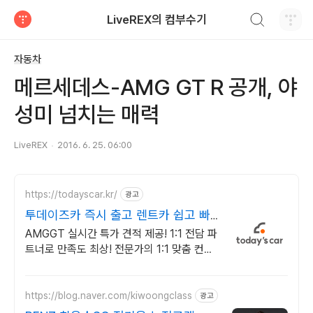
검색하기
LiveREX의 컴부수기
티스토리
자동차
메르세데스-AMG GT R 공개, 야
성미 넘치는 매력
LiveREX
2016. 6. 25. 06:00
https://todayscar.kr/
광고
투데이즈카 즉시 출고 렌트카 쉽고 빠
른 온라인 견적
AMGGT 실시간 특가 견적 제공! 1:1 전담 파
트너로 만족도 최상! 전문가의 1:1 맞춤 컨설
팅으로 합리적으로 장기렌트/리스를 이용해
보세요!
https://blog.naver.com/kiwoongclass
광고