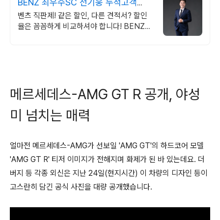
BENZ 최우수SC 전기웅 누적고객
1000명 돌파!
벤츠 직판제! 같은 할인, 다른 견적서? 할인
율은 꼼꼼하게 비교하셔야 합니다! BENZ
제품 전문가 출신! 차량에 대한 정보와 정확
한 금융 안내까지!
메르세데스-AMG GT R 공개, 야성
미 넘치는 매력
얼마전 메르세데스-AMG가 선보일 'AMG GT'의 하드코어 모델
'AMG GT R' 티저 이미지가 전해지며 화제가 된 바 있는데요. 더
버지 등 각종 외신은 지난 24일(현지시간) 이 차량의 디자인 등이
고스란히 담긴 공식 사진을 대량 공개했습니다.