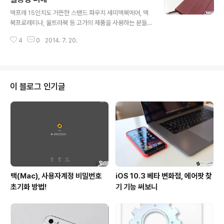
글 내용
Computer 가 과연 어떤 특징을 갖는지 그리고 직접 써
맥프레 15인치도 거뜬한 스탠드 파우치 세띠맥북에어, 맥
본 소감은 어떤지 정리해 보도록 하겠습니다. 엘라고 L4 스
북프로레티나, 울트라북 등 고가의 제품을 사용하는 분들
탠드 리뷰 & 사용 후기 제품 포장에 그려진 모습만 봐도 이
이라면 이런 기기를 휴대해서 다닐 때 여러모로 신경이 많
녀석은 동 카테고리의 여느 제품과는 다소 차이가 있는 외
4
0
2014. 7. 20.
이 쓰이실 겁니다. 그래서 파우치를 이용하는 분들 많으실
형을 갖는걸 알 수 있습..
텐데요. 아무리 맥북 등을 보호하는 기능이 우선이라고는
하지만 파우치의 디자인 등을 전혀 고려하지 않을 수는 없
겠죠? 슬림하면서도 고급스러운 느낌이 강한 아트뮤의 파
우치 세띠는 스탠딩 거치 기능까지 가능하여 실용적인 장
이 블로그 인기글
점까지 갖고 있습니다. 홈페이지를 보면 맥북에어는 물론
맥북프로 15인치 제품군까지 호환이 되는 파우치 라인업
이 마련되어 있는 모습인데요. 본문에서는 제가 사용하고
있는 맥북 프로 레티나 15인치에 맞는 스탠딩 파우치 세띠
가 어떤 특징을 보이는지, 실사용시 어떤 이점이 있는..
맥(Mac), 사용자계정 비밀번호
iOS 10.3 베타 변화점, 에어팟 찾
초기화 방법!
기 기능 써보니