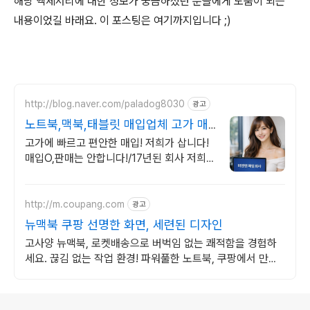
해당 액세서리에 대한 정보가 궁금하셨던 분들에게 도움이 되는
내용이었길 바래요. 이 포스팅은 여기까지입니다 ;)
http://blog.naver.com/paladog8030
광고
노트북,맥북,태블릿 매입업체 고가 매
입 회사
고가에 빠르고 편안한 매입! 저희가 삽니다!
매입O,판매는 안합니다!/17년된 회사 저희가
고객님의 노트북/맥북/태블릿PC(2015년식
이후)를 삽니다!매입해요/판매X
http://m.coupang.com
광고
뉴맥북 쿠팡 선명한 화면, 세련된 디자인
고사양 뉴맥북, 로켓배송으로 버벅임 없는 쾌적함을 경험하
세요. 끊김 없는 작업 환경! 파워풀한 노트북, 쿠팡에서 만나
보세요.
로그 정보