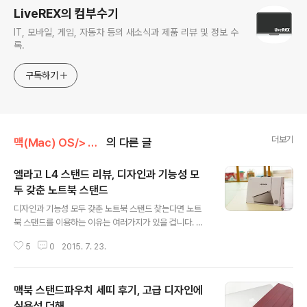
LiveREX의 컴부수기
IT, 모바일, 게임, 자동차 등의 새소식과 제품 리뷰 및 정보 수
록.
구독하기
더보기
맥(Mac) OS/> Mac 관련 제품
의 다른 글
엘라고 L4 스탠드 리뷰, 디자인과 기능성 모
두 갖춘 노트북 스탠드
글 내용
디자인과 기능성 모두 갖춘 노트북 스탠드 찾는다면 노트
북 스탠드를 이용하는 이유는 여러가지가 있을 겁니다. 보
통은 모니터와 나란히 두고 듀얼 모니터로 이용할 때 조금
5
0
2015. 7. 23.
이나마 작업하는 눈높이를 맞추기 위해 이를 활용하실텐데
요. 엘라고에서 선보인 L4 스탠드는 이런 측면에서의 기능
성은 물론이고 효율적인 공간활용과 장시간 사용해도 편안
맥북 스탠드파우치 세띠 후기, 고급 디자인에
한 자세 그리고 바른 자세를 유지하게끔 해주는 것이 특징
입니다. 이에 본문에서는 엘라고 L4 Stand for Laptop
실용성 더해