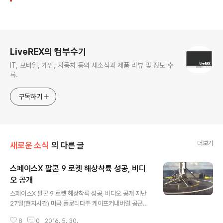
로그 정보
LiveREX의 컴부수기
IT, 모바일, 게임, 자동차 등의 새소식과 제품 리뷰 및 정보 수
록.
구독하기
더보기
새로운 소식
의 다른 글
스페이스X 팔콘 9 로켓 해상착륙 성공, 비디
오 공개
글 내용
스페이스X 팔콘 9 로켓 해상착륙 성공, 비디오 공개 지난
27일(현지시간) 미국 플로리다주 케이프커내버럴 공군기
지에서 태국 통신위성인 타이콤8(Thaicom 8)의 8K 방
8
0
2016. 5. 30.