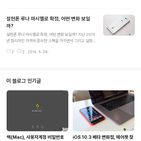
송을 위한 '팔콘 9' 로켓이 우주궤도에 안정적으로 올라섰
다 임무를 마치고 해상에 무사히 착륙했다는 소식이 전해
져 많은 이들의 이목을 집중시키고 있습니다. 이번 해상 착
설현폰 루나 마시멜로 확정, 어떤 변화 보일
륙이 연이어 3번째 성공한 것이라는 점이 특히 고무적으로
평가받고 있는데요. 대기권에서 고열에 노출된다는 점 그
까?
글 내용
리고 이미 상당 부분의 연료를 소모한 뒤 고속으로 떨어지
설현폰 루나 마시멜로 확정, 어떤 변화 보일까? 지난 2015
는 기체를 (적은 양의 연료로) 안정적으로 감속 및 제어해
년 합리적인 가격에 준수한 스펙을 가지면서 그리고 설현
야 한다는 점 등에서 그 성공에 어려움이 크다는 전망이 많
을 메인 모델로 내세우면서 화제가 되었던 스마트폰이 있
았지만 보기 좋게 거듭 임무를 완수하는 모습을 보이고 있
2
2
2016. 5. 28.
습니다. SK텔레콤에서 단독으로 선보인 ‘루나(LUNA)’가
네요. Falcon 9 second..
바로 그것입니다. 저 또한 초창기 리뷰를 통해 걱정되는 부
분을 꾸준한 사후지원을 꼽은 바 있었는데요. 다행스럽게
도 TG앤컴퍼니는 꾸준한 소프트웨어 업데이트를 약속했
고, 실제로 관련된 움직임을 보이며 이용자들의 불안감을
이 블로그 인기글
지워내는 모습을 보였습니다. 하지만, 지난 3월 루나폰에
대해 다소 아쉬운 소식이 전해진 바 있죠? OS 품질 안정화
작업을 위해 안드로이드 6.0 마시멜로 업데이트가 지연된
다는 내용이었는데요. 당시 공식 페이스북 계정을 통해 5
월 이내 업그레이드가 진행될 수 있도..
맥(Mac), 사용자계정 비밀번호
iOS 10.3 베타 변화점, 에어팟 찾