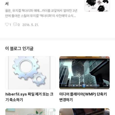
도 연령대가 있는 어르신이라면, 스마트폰을 고름에 있어
서
글 내용
핵심되는 키워드가 크게 2가지 있을 겁니다. 바로 '삼성'과
올윈, 뮤지컬 잭더리퍼 예매…카이를 코앞에서 얼마전 3년
'SK텔레콤'이죠. 이어져 오던 경험을 뒤로하며 새롭게 무
만에 돌아온 스릴러 뮤지컬 '잭더리퍼'의 사전예약 소식을
언가를 익혀야 한다는 것에 부담을 느끼다 보니 이런 선택
전해드린 바 있습니다. 팬덤커머스 올윈을 통해 진행되는
의 기준이 서 있는 분들이 적지 않은 것으로 알고 있는데요.
1
0
2016. 5. 21.
데 공연을 감상하는 이 입장에서 더할나위 없는 메리트를
이 둘을 충족시키며 부모..
얻을 수 있다 소개드렸었죠? 이제 올윈을 통한 신선한 티켓
팅이 가능해진 모습입니다. 이에 대해서는 좀 더 아래에서
자세히 살펴보도록 하고... 작품 설명에서도 알 수 있듯이
뮤지컬 잭더리퍼는 미해결 연쇄 살인 사건을 해결하려는
이 블로그 인기글
형사와 희대의 살인마의 이야기를 치밀한 구성으로 풀어낸
것이 특징입니다. 지난 2009년 초연 이후 3차례 앙코르
공연을 가졌고, 2012년에는 일본에 진출하는 등 문자 그
대로 한류 뮤지컬의 대표주자라 할 수 있는 공연인데요. 소
재에서 짐작할 수 있듯 퍼즐 게임과..
hiberfil.sys 파일 제거 또는 크
미디어 플레이어(WMP) 단축키
기 축소하기
변경하기