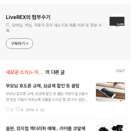
로그 정보
LiveREX의 컴부수기
IT, 모바일, 게임, 자동차 등의 새소식과 제품 리뷰 및 정보 수
록.
구독하기
더보기
새로운 소식/> 이벤트(Event)
의 다른 글
부모님 효도폰 교체, 요금제 할인 등 꿀팁
글 내용
부모님 효도폰 교체, 요금제 할인 등 꿀팁 가정의 달 5월이
면 많은 이들이 부모님께 선물을 드리곤 할 겁니다. 일반적
으로 현금을 드리거나 여행을 보내드리는 것으로 알려져
2
0
2016. 5. 22.
있는데요. 많은 비중을 차지 하진 않는다 할지라도 이제는
일상에서 필수품이 되어버린 '스마트폰'을 고민하는 분들
도 적지 않을 겁니다. '효도폰'이라는 말이 생겨날 정도이니
올윈, 뮤지컬 잭더리퍼 예매…카이를 코앞에
더더욱 말이죠. 모든 분들이 그런 것은 아닐테지만 어느 정